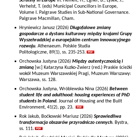
Scrutiny in Europe
In: Heinelt, H., Egner, B., Lysek, J.,
Verhelst, T. (eds) Municipal Councillors in Europe,
Volume I. Palgrave Studies in Sub-National Governance.
Palgrave Macmillan, Cham.
Hryniewicz Janusz (2026)
Długofalowe zmiany
gospodarcze a dystans kulturowy między krajami Grupy
Wyszehradzkiej a europejskim centrum innowacyjnego
rozwoju
. Athenaeum. Polskie Studia
Politologiczne, 89(1), ss. 235-253.
Orchowska Justyna (2026)
Między autentycznością i
zmianą
[w:] Katarzyna Kuzko-Zwierz (red.) Praskie ścieżki
wokół Muzeum Warszawskiej Pragi, Muzeum Warszawy:
Warszawa, ss. 128.
Orchowska Justyna, Wróblewska Nina (2026)
Between
student life and adulthood: housing experiences of PhD
students in Poland
. Journal of Housing and the Built
Environment, 41(2), pp. 23.
Rok Jakub, Boćkowski Mariusz (2026)
Sprawiedliwa
transformacja obszarów przyrodniczo cennych
. Bystra,
ss. 111.