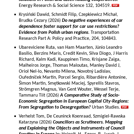
Energy Research & Social Science 132, 104519.
Krysiński Dawid, Schmidt Filip, Czepkiewicz Michał,
Brudka Cezary (2026)
Do negative experiences of car
dependence foster support for car use restrictions?
Evidence from Polish urban regions
. Transportation
Research Part A: Policy and Practice, 204, 104843.
Ubareviciene Ruta, van Ham Maarten, Júnio Leandro
Basílio, Berzins Maris, Credit Kevin, Silva Diogo, J Harris
Richard, Kalm Kadi, Kauppinen Timo, Krisjane Zaiga,
Malheiros Jorge, Thomas Maloutas, Manley David J,
Oriol Nel-lo, Nevanto Milena, Novotný Ladislav,
Ouředníček Martin, Porcel Sergio, Ribardière Antonine,
Šimon Martin, Smętkowski Maciej, Spyrellis Stavros,
Strömgren Magnus, Van Gent Wouter, Wessel Terje,
Tammaru Tiit (2026)
A Comparative Study of Socio-
Economic Segregation in European Capital City-Regions:
From Segregation to Desegregation?
Urban Studies.
Verhelst Tom, De Ceuninck Koenraad, Szmigiel-Rawska
Katarzyna (2026)
Councillors as Scrutineers. Mapping
and Explaining the Objects and Instruments of Council