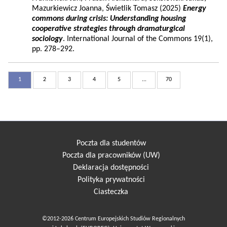
Mazurkiewicz Joanna, Świetlik Tomasz (2025)
Energy
commons during crisis: Understanding housing
cooperative strategies through dramaturgical
sociology
. International Journal of the Commons 19(1),
pp. 278–292.
1
2
3
4
5
...
70
Poczta dla studentów
Poczta dla pracowników (UW)
Deklaracja dostępności
Polityka prywatności
Ciasteczka
©2012-2026 Centrum Europejskich Studiów Regionalnych