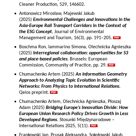
Cleaner Production, 529, 146602.
Antonowicz Mirosław, Majewski Jakub
(2025)
Environmental Challenges and Innovations in the
Asia-Europe Rail Transport Corridors in the Context of
the ESG Concept
, Journal of Environmental
Management and Tourism, 16(3), pp. 191–205.
Boschma Ron, Iammarino Simona, Olechnicka Agnieszka
(2025)
Interregional collaboration: opportunities for S3
and place-based policies.
Brussels: European
Commission, Community of Practice, pp. 29.
Chumachenko Artem (2025)
An Information Geometry
Approach to Analyzing Topic Evolution in Scientific
Networks: From Physics to International Relations
.
Qeios preprint.
Chumachenko Artem, Olechnicka Agnieszka, Płoszaj
Adam (2025)
Bridging Europe’s Innovation Divide: How
European Union Research Policy Drives Growth in Less
Developed Regions
. Stosunki Międzynarodowe –
International Relations 2025, 5(11).
Frankowski Jan, Prusak Aleksandra, Sokołowski Jakub,