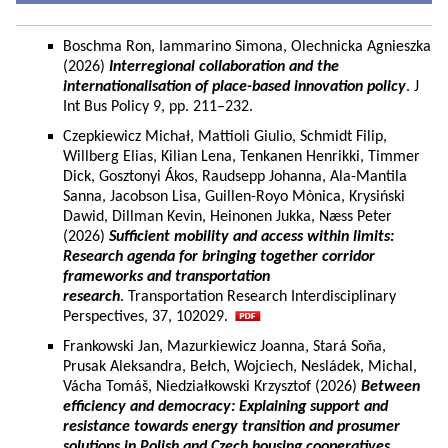
Boschma Ron, Iammarino Simona, Olechnicka Agnieszka
(2026)
Interregional collaboration and the
internationalisation of place-based innovation policy
. J
Int Bus Policy 9, pp. 211–232.
Czepkiewicz Michał, Mattioli Giulio, Schmidt Filip,
Willberg Elias, Kilian Lena, Tenkanen Henrikki, Timmer
Dick, Gosztonyi Ákos, Raudsepp Johanna, Ala-Mantila
Sanna, Jacobson Lisa, Guillen-Royo Mònica, Krysiński
Dawid, Dillman Kevin, Heinonen Jukka, Næss Peter
(2026)
Sufficient mobility and access within limits:
Research agenda for bringing together corridor
frameworks and transportation
research
. Transportation Research Interdisciplinary
Perspectives, 37, 102029.
Frankowski Jan, Mazurkiewicz Joanna, Stará Soňa,
Prusak Aleksandra, Bełch, Wojciech, Nesládek, Michal,
Vácha Tomáš, Niedziałkowski Krzysztof (2026)
Between
efficiency and democracy: Explaining support and
resistance towards energy transition and prosumer
solutions in Polish and Czech housing cooperatives.