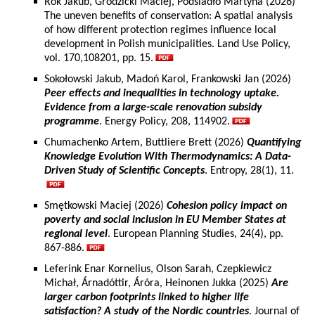
Rok Jakub, Grodzicki Maciej, Podsiadło Martyna (2026)
The uneven benefits of conservation: A spatial analysis
of how different protection regimes influence local
development in Polish municipalities. Land Use Policy,
vol. 170,108201, pp. 15.
Sokołowski Jakub, Madoń Karol, Frankowski Jan (2026)
Peer effects and inequalities in technology uptake.
Evidence from a large-scale renovation subsidy
programme
. Energy Policy, 208, 114902.
Chumachenko Artem, Buttliere Brett (2026)
Quantifying
Knowledge Evolution With Thermodynamics: A Data-
Driven Study of Scientific Concepts
. Entropy, 28(1), 11.
Smętkowski Maciej (2026)
Cohesion policy impact on
poverty and social inclusion in EU Member States at
regional level
. European Planning Studies, 24(4), pp.
867-886.
Leferink Enar Kornelius, Olson Sarah, Czepkiewicz
Michał, Árnadóttir, Áróra, Heinonen Jukka (2025)
Are
larger carbon footprints linked to higher life
satisfaction? A study of the Nordic countries
. Journal of