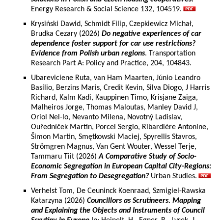
Energy Research & Social Science 132, 104519.
Krysiński Dawid, Schmidt Filip, Czepkiewicz Michał,
Brudka Cezary (2026)
Do negative experiences of car
dependence foster support for car use restrictions?
Evidence from Polish urban regions
. Transportation
Research Part A: Policy and Practice, 204, 104843.
Ubareviciene Ruta, van Ham Maarten, Júnio Leandro
Basílio, Berzins Maris, Credit Kevin, Silva Diogo, J Harris
Richard, Kalm Kadi, Kauppinen Timo, Krisjane Zaiga,
Malheiros Jorge, Thomas Maloutas, Manley David J,
Oriol Nel-lo, Nevanto Milena, Novotný Ladislav,
Ouředníček Martin, Porcel Sergio, Ribardière Antonine,
Šimon Martin, Smętkowski Maciej, Spyrellis Stavros,
Strömgren Magnus, Van Gent Wouter, Wessel Terje,
Tammaru Tiit (2026)
A Comparative Study of Socio-
Economic Segregation in European Capital City-Regions:
From Segregation to Desegregation?
Urban Studies.
Verhelst Tom, De Ceuninck Koenraad, Szmigiel-Rawska
Katarzyna (2026)
Councillors as Scrutineers. Mapping
and Explaining the Objects and Instruments of Council