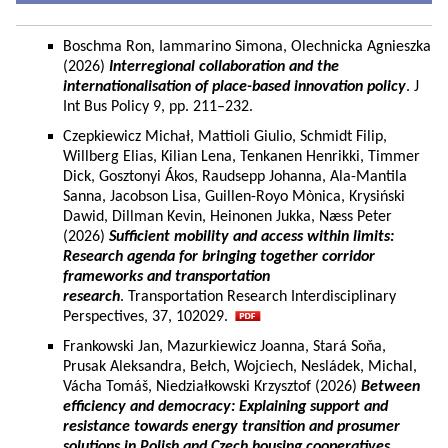
Boschma Ron, Iammarino Simona, Olechnicka Agnieszka
(2026)
Interregional collaboration and the
internationalisation of place-based innovation policy
. J
Int Bus Policy 9, pp. 211–232.
Czepkiewicz Michał, Mattioli Giulio, Schmidt Filip,
Willberg Elias, Kilian Lena, Tenkanen Henrikki, Timmer
Dick, Gosztonyi Ákos, Raudsepp Johanna, Ala-Mantila
Sanna, Jacobson Lisa, Guillen-Royo Mònica, Krysiński
Dawid, Dillman Kevin, Heinonen Jukka, Næss Peter
(2026)
Sufficient mobility and access within limits:
Research agenda for bringing together corridor
frameworks and transportation
research
. Transportation Research Interdisciplinary
Perspectives, 37, 102029.
Frankowski Jan, Mazurkiewicz Joanna, Stará Soňa,
Prusak Aleksandra, Bełch, Wojciech, Nesládek, Michal,
Vácha Tomáš, Niedziałkowski Krzysztof (2026)
Between
efficiency and democracy: Explaining support and
resistance towards energy transition and prosumer
solutions in Polish and Czech housing cooperatives.