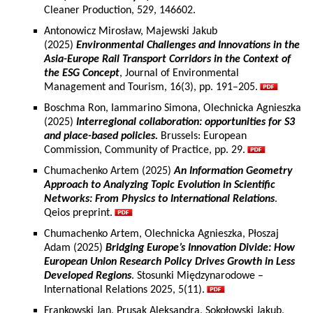
Cleaner Production, 529, 146602.
Antonowicz Mirosław, Majewski Jakub
(2025)
Environmental Challenges and Innovations in the
Asia-Europe Rail Transport Corridors in the Context of
the ESG Concept
, Journal of Environmental
Management and Tourism, 16(3), pp. 191–205.
Boschma Ron, Iammarino Simona, Olechnicka Agnieszka
(2025)
Interregional collaboration: opportunities for S3
and place-based policies.
Brussels: European
Commission, Community of Practice, pp. 29.
Chumachenko Artem (2025)
An Information Geometry
Approach to Analyzing Topic Evolution in Scientific
Networks: From Physics to International Relations
.
Qeios preprint.
Chumachenko Artem, Olechnicka Agnieszka, Płoszaj
Adam (2025)
Bridging Europe’s Innovation Divide: How
European Union Research Policy Drives Growth in Less
Developed Regions
. Stosunki Międzynarodowe –
International Relations 2025, 5(11).
Frankowski Jan, Prusak Aleksandra, Sokołowski Jakub,