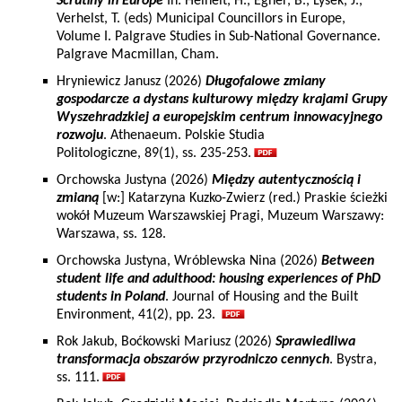
Scrutiny in Europe
In: Heinelt, H., Egner, B., Lysek, J.,
Verhelst, T. (eds) Municipal Councillors in Europe,
Volume I. Palgrave Studies in Sub-National Governance.
Palgrave Macmillan, Cham.
Hryniewicz Janusz (2026)
Długofalowe zmiany
gospodarcze a dystans kulturowy między krajami Grupy
Wyszehradzkiej a europejskim centrum innowacyjnego
rozwoju
. Athenaeum. Polskie Studia
Politologiczne, 89(1), ss. 235-253.
Orchowska Justyna (2026)
Między autentycznością i
zmianą
[w:] Katarzyna Kuzko-Zwierz (red.) Praskie ścieżki
wokół Muzeum Warszawskiej Pragi, Muzeum Warszawy:
Warszawa, ss. 128.
Orchowska Justyna, Wróblewska Nina (2026)
Between
student life and adulthood: housing experiences of PhD
students in Poland
. Journal of Housing and the Built
Environment, 41(2), pp. 23.
Rok Jakub, Boćkowski Mariusz (2026)
Sprawiedliwa
transformacja obszarów przyrodniczo cennych
. Bystra,
ss. 111.