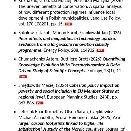
Rok Jakub, Grodzicki Maciej, Podsiadło Martyna (2026)
The uneven benefits of conservation: A spatial analysis
of how different protection regimes influence local
development in Polish municipalities. Land Use Policy,
vol. 170,108201, pp. 15.
Sokołowski Jakub, Madoń Karol, Frankowski Jan (2026)
Peer effects and inequalities in technology uptake.
Evidence from a large-scale renovation subsidy
programme
. Energy Policy, 208, 114902.
Chumachenko Artem, Buttliere Brett (2026)
Quantifying
Knowledge Evolution With Thermodynamics: A Data-
Driven Study of Scientific Concepts
. Entropy, 28(1), 11.
Smętkowski Maciej (2026)
Cohesion policy impact on
poverty and social inclusion in EU Member States at
regional level
. European Planning Studies, 24(4), pp.
867-886.
Leferink Enar Kornelius, Olson Sarah, Czepkiewicz
Michał, Árnadóttir, Áróra, Heinonen Jukka (2025)
Are
larger carbon footprints linked to higher life
satisfaction? A study of the Nordic countries
. Journal of