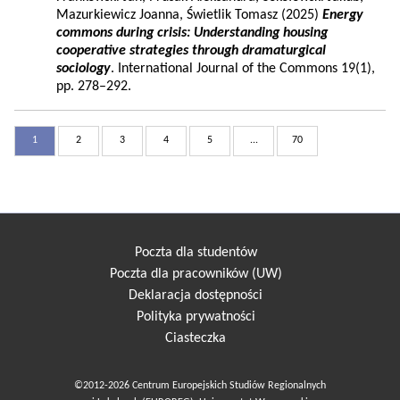
Mazurkiewicz Joanna, Świetlik Tomasz (2025)
Energy
commons during crisis: Understanding housing
cooperative strategies through dramaturgical
sociology
. International Journal of the Commons 19(1),
pp. 278–292.
1
2
3
4
5
...
70
Poczta dla studentów
Poczta dla pracowników (UW)
Deklaracja dostępności
Polityka prywatności
Ciasteczka
©2012-2026 Centrum Europejskich Studiów Regionalnych