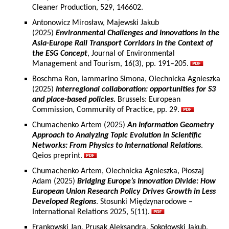
Cleaner Production, 529, 146602.
Antonowicz Mirosław, Majewski Jakub
(2025)
Environmental Challenges and Innovations in the
Asia-Europe Rail Transport Corridors in the Context of
the ESG Concept
, Journal of Environmental
Management and Tourism, 16(3), pp. 191–205.
Boschma Ron, Iammarino Simona, Olechnicka Agnieszka
(2025)
Interregional collaboration: opportunities for S3
and place-based policies.
Brussels: European
Commission, Community of Practice, pp. 29.
Chumachenko Artem (2025)
An Information Geometry
Approach to Analyzing Topic Evolution in Scientific
Networks: From Physics to International Relations
.
Qeios preprint.
Chumachenko Artem, Olechnicka Agnieszka, Płoszaj
Adam (2025)
Bridging Europe’s Innovation Divide: How
European Union Research Policy Drives Growth in Less
Developed Regions
. Stosunki Międzynarodowe –
International Relations 2025, 5(11).
Frankowski Jan, Prusak Aleksandra, Sokołowski Jakub,