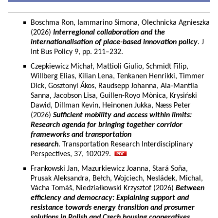
Boschma Ron, Iammarino Simona, Olechnicka Agnieszka
(2026)
Interregional collaboration and the
internationalisation of place-based innovation policy
. J
Int Bus Policy 9, pp. 211–232.
Czepkiewicz Michał, Mattioli Giulio, Schmidt Filip,
Willberg Elias, Kilian Lena, Tenkanen Henrikki, Timmer
Dick, Gosztonyi Ákos, Raudsepp Johanna, Ala-Mantila
Sanna, Jacobson Lisa, Guillen-Royo Mònica, Krysiński
Dawid, Dillman Kevin, Heinonen Jukka, Næss Peter
(2026)
Sufficient mobility and access within limits:
Research agenda for bringing together corridor
frameworks and transportation
research
. Transportation Research Interdisciplinary
Perspectives, 37, 102029.
Frankowski Jan, Mazurkiewicz Joanna, Stará Soňa,
Prusak Aleksandra, Bełch, Wojciech, Nesládek, Michal,
Vácha Tomáš, Niedziałkowski Krzysztof (2026)
Between
efficiency and democracy: Explaining support and
resistance towards energy transition and prosumer
solutions in Polish and Czech housing cooperatives.