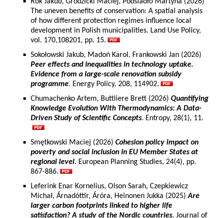
Rok Jakub, Grodzicki Maciej, Podsiadło Martyna (2026)
The uneven benefits of conservation: A spatial analysis
of how different protection regimes influence local
development in Polish municipalities. Land Use Policy,
vol. 170,108201, pp. 15.
Sokołowski Jakub, Madoń Karol, Frankowski Jan (2026)
Peer effects and inequalities in technology uptake.
Evidence from a large-scale renovation subsidy
programme
. Energy Policy, 208, 114902.
Chumachenko Artem, Buttliere Brett (2026)
Quantifying
Knowledge Evolution With Thermodynamics: A Data-
Driven Study of Scientific Concepts
. Entropy, 28(1), 11.
Smętkowski Maciej (2026)
Cohesion policy impact on
poverty and social inclusion in EU Member States at
regional level
. European Planning Studies, 24(4), pp.
867-886.
Leferink Enar Kornelius, Olson Sarah, Czepkiewicz
Michał, Árnadóttir, Áróra, Heinonen Jukka (2025)
Are
larger carbon footprints linked to higher life
satisfaction? A study of the Nordic countries
. Journal of