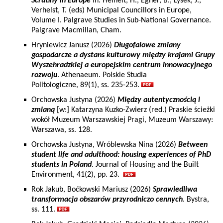
Scrutiny in Europe
In: Heinelt, H., Egner, B., Lysek, J.,
Verhelst, T. (eds) Municipal Councillors in Europe,
Volume I. Palgrave Studies in Sub-National Governance.
Palgrave Macmillan, Cham.
Hryniewicz Janusz (2026)
Długofalowe zmiany
gospodarcze a dystans kulturowy między krajami Grupy
Wyszehradzkiej a europejskim centrum innowacyjnego
rozwoju
. Athenaeum. Polskie Studia
Politologiczne, 89(1), ss. 235-253.
Orchowska Justyna (2026)
Między autentycznością i
zmianą
[w:] Katarzyna Kuzko-Zwierz (red.) Praskie ścieżki
wokół Muzeum Warszawskiej Pragi, Muzeum Warszawy:
Warszawa, ss. 128.
Orchowska Justyna, Wróblewska Nina (2026)
Between
student life and adulthood: housing experiences of PhD
students in Poland
. Journal of Housing and the Built
Environment, 41(2), pp. 23.
Rok Jakub, Boćkowski Mariusz (2026)
Sprawiedliwa
transformacja obszarów przyrodniczo cennych
. Bystra,
ss. 111.