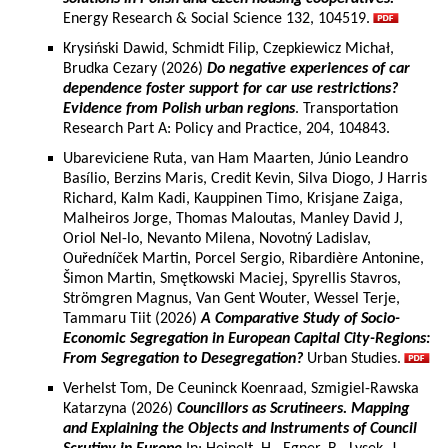
Energy Research & Social Science 132, 104519.
Krysiński Dawid, Schmidt Filip, Czepkiewicz Michał,
Brudka Cezary (2026)
Do negative experiences of car
dependence foster support for car use restrictions?
Evidence from Polish urban regions
. Transportation
Research Part A: Policy and Practice, 204, 104843.
Ubareviciene Ruta, van Ham Maarten, Júnio Leandro
Basílio, Berzins Maris, Credit Kevin, Silva Diogo, J Harris
Richard, Kalm Kadi, Kauppinen Timo, Krisjane Zaiga,
Malheiros Jorge, Thomas Maloutas, Manley David J,
Oriol Nel-lo, Nevanto Milena, Novotný Ladislav,
Ouředníček Martin, Porcel Sergio, Ribardière Antonine,
Šimon Martin, Smętkowski Maciej, Spyrellis Stavros,
Strömgren Magnus, Van Gent Wouter, Wessel Terje,
Tammaru Tiit (2026)
A Comparative Study of Socio-
Economic Segregation in European Capital City-Regions:
From Segregation to Desegregation?
Urban Studies.
Verhelst Tom, De Ceuninck Koenraad, Szmigiel-Rawska
Katarzyna (2026)
Councillors as Scrutineers. Mapping
and Explaining the Objects and Instruments of Council