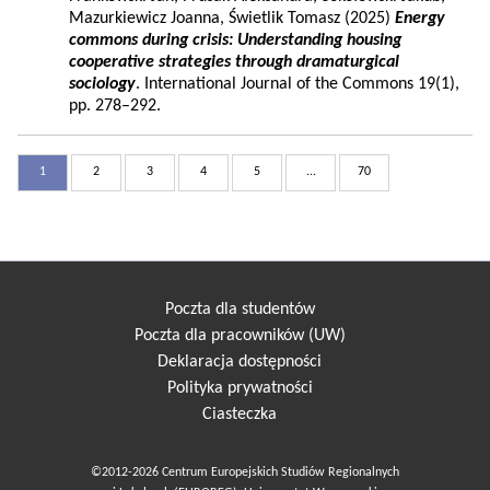
Mazurkiewicz Joanna, Świetlik Tomasz (2025)
Energy
commons during crisis: Understanding housing
cooperative strategies through dramaturgical
sociology
. International Journal of the Commons 19(1),
pp. 278–292.
1
2
3
4
5
...
70
Poczta dla studentów
Poczta dla pracowników (UW)
Deklaracja dostępności
Polityka prywatności
Ciasteczka
©2012-2026 Centrum Europejskich Studiów Regionalnych