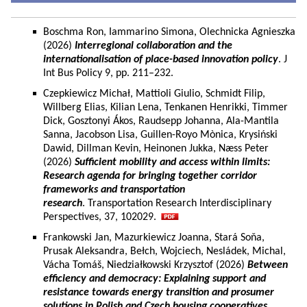
Boschma Ron, Iammarino Simona, Olechnicka Agnieszka
(2026)
Interregional collaboration and the
internationalisation of place-based innovation policy
. J
Int Bus Policy 9, pp. 211–232.
Czepkiewicz Michał, Mattioli Giulio, Schmidt Filip,
Willberg Elias, Kilian Lena, Tenkanen Henrikki, Timmer
Dick, Gosztonyi Ákos, Raudsepp Johanna, Ala-Mantila
Sanna, Jacobson Lisa, Guillen-Royo Mònica, Krysiński
Dawid, Dillman Kevin, Heinonen Jukka, Næss Peter
(2026)
Sufficient mobility and access within limits:
Research agenda for bringing together corridor
frameworks and transportation
research
. Transportation Research Interdisciplinary
Perspectives, 37, 102029.
Frankowski Jan, Mazurkiewicz Joanna, Stará Soňa,
Prusak Aleksandra, Bełch, Wojciech, Nesládek, Michal,
Vácha Tomáš, Niedziałkowski Krzysztof (2026)
Between
efficiency and democracy: Explaining support and
resistance towards energy transition and prosumer
solutions in Polish and Czech housing cooperatives.