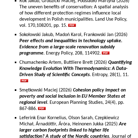
Rok Jakub, Grodzicki Maciej, Podsiadło Martyna (2026)
The uneven benefits of conservation: A spatial analysis
of how different protection regimes influence local
development in Polish municipalities. Land Use Policy,
vol. 170,108201, pp. 15.
Sokołowski Jakub, Madoń Karol, Frankowski Jan (2026)
Peer effects and inequalities in technology uptake.
Evidence from a large-scale renovation subsidy
programme
. Energy Policy, 208, 114902.
Chumachenko Artem, Buttliere Brett (2026)
Quantifying
Knowledge Evolution With Thermodynamics: A Data-
Driven Study of Scientific Concepts
. Entropy, 28(1), 11.
Smętkowski Maciej (2026)
Cohesion policy impact on
poverty and social inclusion in EU Member States at
regional level
. European Planning Studies, 24(4), pp.
867-886.
Leferink Enar Kornelius, Olson Sarah, Czepkiewicz
Michał, Árnadóttir, Áróra, Heinonen Jukka (2025)
Are
larger carbon footprints linked to higher life
satisfaction? A study of the Nordic countries
. Journal of