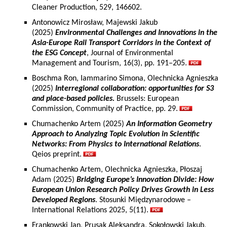
Cleaner Production, 529, 146602.
Antonowicz Mirosław, Majewski Jakub
(2025)
Environmental Challenges and Innovations in the
Asia-Europe Rail Transport Corridors in the Context of
the ESG Concept
, Journal of Environmental
Management and Tourism, 16(3), pp. 191–205.
Boschma Ron, Iammarino Simona, Olechnicka Agnieszka
(2025)
Interregional collaboration: opportunities for S3
and place-based policies.
Brussels: European
Commission, Community of Practice, pp. 29.
Chumachenko Artem (2025)
An Information Geometry
Approach to Analyzing Topic Evolution in Scientific
Networks: From Physics to International Relations
.
Qeios preprint.
Chumachenko Artem, Olechnicka Agnieszka, Płoszaj
Adam (2025)
Bridging Europe’s Innovation Divide: How
European Union Research Policy Drives Growth in Less
Developed Regions
. Stosunki Międzynarodowe –
International Relations 2025, 5(11).
Frankowski Jan, Prusak Aleksandra, Sokołowski Jakub,