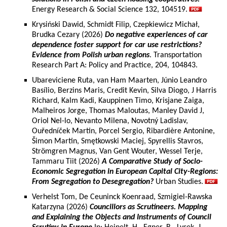
Energy Research & Social Science 132, 104519.
Krysiński Dawid, Schmidt Filip, Czepkiewicz Michał,
Brudka Cezary (2026)
Do negative experiences of car
dependence foster support for car use restrictions?
Evidence from Polish urban regions
. Transportation
Research Part A: Policy and Practice, 204, 104843.
Ubareviciene Ruta, van Ham Maarten, Júnio Leandro
Basílio, Berzins Maris, Credit Kevin, Silva Diogo, J Harris
Richard, Kalm Kadi, Kauppinen Timo, Krisjane Zaiga,
Malheiros Jorge, Thomas Maloutas, Manley David J,
Oriol Nel-lo, Nevanto Milena, Novotný Ladislav,
Ouředníček Martin, Porcel Sergio, Ribardière Antonine,
Šimon Martin, Smętkowski Maciej, Spyrellis Stavros,
Strömgren Magnus, Van Gent Wouter, Wessel Terje,
Tammaru Tiit (2026)
A Comparative Study of Socio-
Economic Segregation in European Capital City-Regions:
From Segregation to Desegregation?
Urban Studies.
Verhelst Tom, De Ceuninck Koenraad, Szmigiel-Rawska
Katarzyna (2026)
Councillors as Scrutineers. Mapping
and Explaining the Objects and Instruments of Council