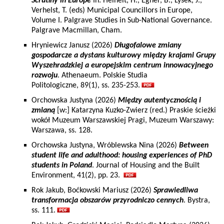
Scrutiny in Europe
In: Heinelt, H., Egner, B., Lysek, J.,
Verhelst, T. (eds) Municipal Councillors in Europe,
Volume I. Palgrave Studies in Sub-National Governance.
Palgrave Macmillan, Cham.
Hryniewicz Janusz (2026)
Długofalowe zmiany
gospodarcze a dystans kulturowy między krajami Grupy
Wyszehradzkiej a europejskim centrum innowacyjnego
rozwoju
. Athenaeum. Polskie Studia
Politologiczne, 89(1), ss. 235-253.
Orchowska Justyna (2026)
Między autentycznością i
zmianą
[w:] Katarzyna Kuzko-Zwierz (red.) Praskie ścieżki
wokół Muzeum Warszawskiej Pragi, Muzeum Warszawy:
Warszawa, ss. 128.
Orchowska Justyna, Wróblewska Nina (2026)
Between
student life and adulthood: housing experiences of PhD
students in Poland
. Journal of Housing and the Built
Environment, 41(2), pp. 23.
Rok Jakub, Boćkowski Mariusz (2026)
Sprawiedliwa
transformacja obszarów przyrodniczo cennych
. Bystra,
ss. 111.