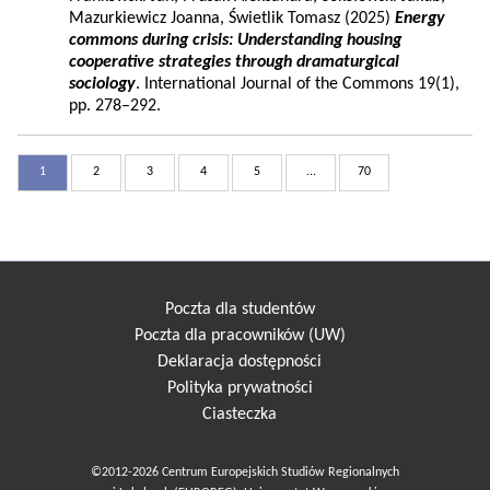
Mazurkiewicz Joanna, Świetlik Tomasz (2025)
Energy
commons during crisis: Understanding housing
cooperative strategies through dramaturgical
sociology
. International Journal of the Commons 19(1),
pp. 278–292.
1
2
3
4
5
...
70
Poczta dla studentów
Poczta dla pracowników (UW)
Deklaracja dostępności
Polityka prywatności
Ciasteczka
©2012-2026 Centrum Europejskich Studiów Regionalnych