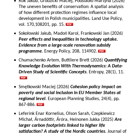
Rok Jakub, Grodzicki Maciej, Podsiadło Martyna (2026)
The uneven benefits of conservation: A spatial analysis
of how different protection regimes influence local
development in Polish municipalities. Land Use Policy,
vol. 170,108201, pp. 15.
Sokołowski Jakub, Madoń Karol, Frankowski Jan (2026)
Peer effects and inequalities in technology uptake.
Evidence from a large-scale renovation subsidy
programme
. Energy Policy, 208, 114902.
Chumachenko Artem, Buttliere Brett (2026)
Quantifying
Knowledge Evolution With Thermodynamics: A Data-
Driven Study of Scientific Concepts
. Entropy, 28(1), 11.
Smętkowski Maciej (2026)
Cohesion policy impact on
poverty and social inclusion in EU Member States at
regional level
. European Planning Studies, 24(4), pp.
867-886.
Leferink Enar Kornelius, Olson Sarah, Czepkiewicz
Michał, Árnadóttir, Áróra, Heinonen Jukka (2025)
Are
larger carbon footprints linked to higher life
satisfaction? A study of the Nordic countries
. Journal of