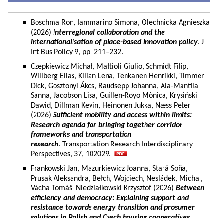
Boschma Ron, Iammarino Simona, Olechnicka Agnieszka
(2026)
Interregional collaboration and the
internationalisation of place-based innovation policy
. J
Int Bus Policy 9, pp. 211–232.
Czepkiewicz Michał, Mattioli Giulio, Schmidt Filip,
Willberg Elias, Kilian Lena, Tenkanen Henrikki, Timmer
Dick, Gosztonyi Ákos, Raudsepp Johanna, Ala-Mantila
Sanna, Jacobson Lisa, Guillen-Royo Mònica, Krysiński
Dawid, Dillman Kevin, Heinonen Jukka, Næss Peter
(2026)
Sufficient mobility and access within limits:
Research agenda for bringing together corridor
frameworks and transportation
research
. Transportation Research Interdisciplinary
Perspectives, 37, 102029.
Frankowski Jan, Mazurkiewicz Joanna, Stará Soňa,
Prusak Aleksandra, Bełch, Wojciech, Nesládek, Michal,
Vácha Tomáš, Niedziałkowski Krzysztof (2026)
Between
efficiency and democracy: Explaining support and
resistance towards energy transition and prosumer
solutions in Polish and Czech housing cooperatives.