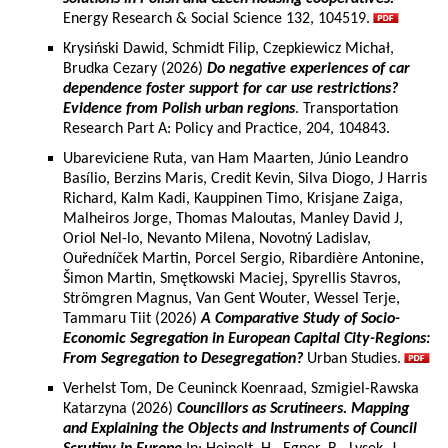
Energy Research & Social Science 132, 104519.
Krysiński Dawid, Schmidt Filip, Czepkiewicz Michał,
Brudka Cezary (2026)
Do negative experiences of car
dependence foster support for car use restrictions?
Evidence from Polish urban regions
. Transportation
Research Part A: Policy and Practice, 204, 104843.
Ubareviciene Ruta, van Ham Maarten, Júnio Leandro
Basílio, Berzins Maris, Credit Kevin, Silva Diogo, J Harris
Richard, Kalm Kadi, Kauppinen Timo, Krisjane Zaiga,
Malheiros Jorge, Thomas Maloutas, Manley David J,
Oriol Nel-lo, Nevanto Milena, Novotný Ladislav,
Ouředníček Martin, Porcel Sergio, Ribardière Antonine,
Šimon Martin, Smętkowski Maciej, Spyrellis Stavros,
Strömgren Magnus, Van Gent Wouter, Wessel Terje,
Tammaru Tiit (2026)
A Comparative Study of Socio-
Economic Segregation in European Capital City-Regions:
From Segregation to Desegregation?
Urban Studies.
Verhelst Tom, De Ceuninck Koenraad, Szmigiel-Rawska
Katarzyna (2026)
Councillors as Scrutineers. Mapping
and Explaining the Objects and Instruments of Council