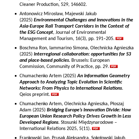
Cleaner Production, 529, 146602.
Antonowicz Mirosław, Majewski Jakub
(2025)
Environmental Challenges and Innovations in the
Asia-Europe Rail Transport Corridors in the Context of
the ESG Concept
, Journal of Environmental
Management and Tourism, 16(3), pp. 191–205.
Boschma Ron, Iammarino Simona, Olechnicka Agnieszka
(2025)
Interregional collaboration: opportunities for S3
and place-based policies.
Brussels: European
Commission, Community of Practice, pp. 29.
Chumachenko Artem (2025)
An Information Geometry
Approach to Analyzing Topic Evolution in Scientific
Networks: From Physics to International Relations
.
Qeios preprint.
Chumachenko Artem, Olechnicka Agnieszka, Płoszaj
Adam (2025)
Bridging Europe’s Innovation Divide: How
European Union Research Policy Drives Growth in Less
Developed Regions
. Stosunki Międzynarodowe –
International Relations 2025, 5(11).
Frankowski Jan, Prusak Aleksandra, Sokołowski Jakub,