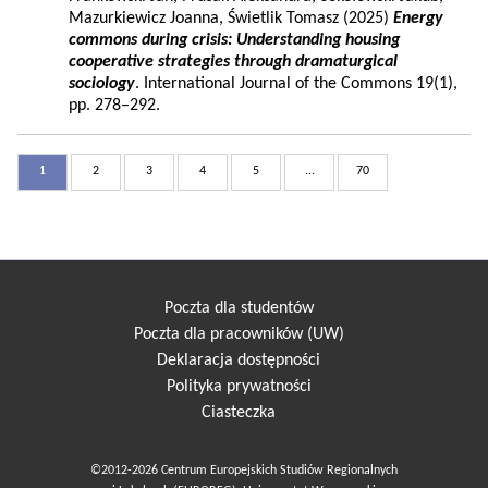
Mazurkiewicz Joanna, Świetlik Tomasz (2025)
Energy
commons during crisis: Understanding housing
cooperative strategies through dramaturgical
sociology
. International Journal of the Commons 19(1),
pp. 278–292.
1
2
3
4
5
...
70
Poczta dla studentów
Poczta dla pracowników (UW)
Deklaracja dostępności
Polityka prywatności
Ciasteczka
©2012-2026 Centrum Europejskich Studiów Regionalnych