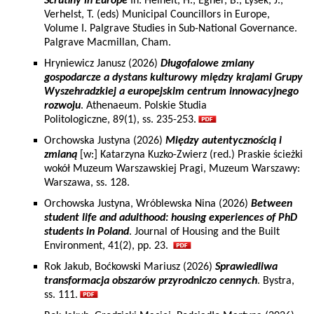
Scrutiny in Europe
In: Heinelt, H., Egner, B., Lysek, J.,
Verhelst, T. (eds) Municipal Councillors in Europe,
Volume I. Palgrave Studies in Sub-National Governance.
Palgrave Macmillan, Cham.
Hryniewicz Janusz (2026)
Długofalowe zmiany
gospodarcze a dystans kulturowy między krajami Grupy
Wyszehradzkiej a europejskim centrum innowacyjnego
rozwoju
. Athenaeum. Polskie Studia
Politologiczne, 89(1), ss. 235-253.
Orchowska Justyna (2026)
Między autentycznością i
zmianą
[w:] Katarzyna Kuzko-Zwierz (red.) Praskie ścieżki
wokół Muzeum Warszawskiej Pragi, Muzeum Warszawy:
Warszawa, ss. 128.
Orchowska Justyna, Wróblewska Nina (2026)
Between
student life and adulthood: housing experiences of PhD
students in Poland
. Journal of Housing and the Built
Environment, 41(2), pp. 23.
Rok Jakub, Boćkowski Mariusz (2026)
Sprawiedliwa
transformacja obszarów przyrodniczo cennych
. Bystra,
ss. 111.