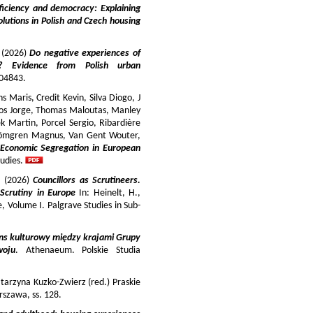
iciency and democracy: Explaining
lutions in Polish and Czech housing
y (2026)
Do negative experiences of
s? Evidence from Polish urban
 104843.
 Maris, Credit Kevin, Silva Diogo, J
iros Jorge, Thomas Maloutas, Manley
k Martin, Porcel Sergio, Ribardière
Strömgren Magnus, Van Gent Wouter,
-Economic Segregation in European
udies.
a (2026)
Councillors as Scrutineers.
Scrutiny in Europe
In: Heinelt, H.,
pe, Volume I. Palgrave Studies in Sub-
ns kulturowy między krajami Grupy
woju
. Athenaeum. Polskie Studia
tarzyna Kuzko-Zwierz (red.) Praskie
szawa, ss. 128.