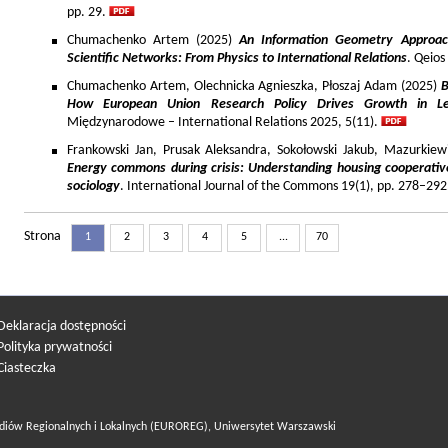
pp. 29.
Chumachenko Artem (2025)
An Information Geometry Approach
Scientific Networks: From Physics to International Relations
. Qeios
Chumachenko Artem, Olechnicka Agnieszka, Płoszaj Adam (2025)
B
How European Union Research Policy Drives Growth in Le
Międzynarodowe – International Relations 2025, 5(11).
Frankowski Jan, Prusak Aleksandra, Sokołowski Jakub, Mazurkiew
Energy commons during crisis: Understanding housing cooperativ
sociology
. International Journal of the Commons 19(1), pp. 278–292
Strona
1
2
3
4
5
...
70
Deklaracja dostępności
Polityka prywatności
Ciasteczka
diów Regionalnych i Lokalnych (EUROREG), Uniwersytet Warszawski