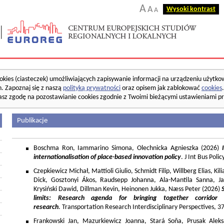
A
A
Wysoki kontrast
A
okies (ciasteczek) umożliwiających zapisywanie informacji na urządzeniu użytko
. Zapoznaj się z naszą
polityką prywatności
oraz opisem jak zablokować
cookies
asz zgodę na pozostawianie cookies zgodnie z Twoimi bieżącymi ustawieniami pr
Publikacje
Boschma Ron, Iammarino Simona, Olechnicka Agnieszka (2026)
I
internationalisation of place-based innovation policy
. J Int Bus Poli
Czepkiewicz Michał, Mattioli Giulio, Schmidt Filip, Willberg Elias, K
Dick, Gosztonyi Ákos, Raudsepp Johanna, Ala-Mantila Sanna, Ja
Krysiński Dawid, Dillman Kevin, Heinonen Jukka, Næss Peter (2026)
limits: Research agenda for bringing together corridor
research
. Transportation Research Interdisciplinary Perspectives, 
Frankowski Jan, Mazurkiewicz Joanna, Stará Soňa, Prusak Aleks