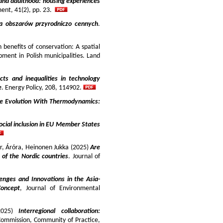
and adulthood: housing experiences
ment, 41(2), pp. 23.
ja obszarów przyrodniczo cennych
.
benefits of conservation: A spatial
pment in Polish municipalities. Land
cts and inequalities in technology
e
. Energy Policy, 208, 114902.
e Evolution With Thermodynamics:
ocial inclusion in EU Member States
ir, Áróra, Heinonen Jukka (2025)
Are
y of the Nordic countries
. Journal of
enges and Innovations in the Asia-
Concept
, Journal of Environmental
025)
Interregional collaboration:
Commission, Community of Practice,