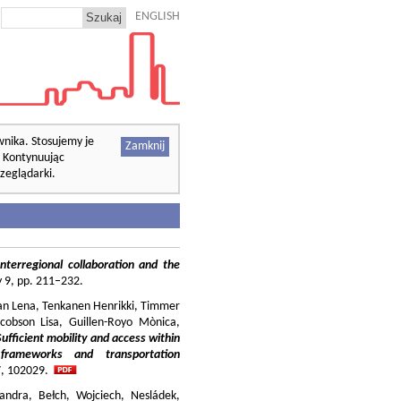
ENGLISH
wnika. Stosujemy je
Zamknij
. Kontynuując
zeglądarki.
nterregional collaboration and the
cy 9, pp. 211–232.
ilian Lena, Tenkanen Henrikki, Timmer
cobson Lisa, Guillen-Royo Mònica,
Sufficient mobility and access within
 frameworks and transportation
37, 102029.
andra, Bełch, Wojciech, Nesládek,