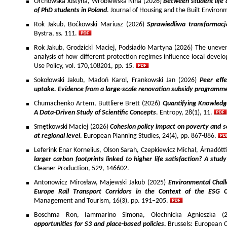
Orchowska Justyna, Wróblewska Nina (2026)
Between student life 
of PhD students in Poland
. Journal of Housing and the Built Environ
Rok Jakub, Boćkowski Mariusz (2026)
Sprawiedliwa transformac
Bystra, ss. 111.
Rok Jakub, Grodzicki Maciej, Podsiadło Martyna (2026) The uneven 
analysis of how different protection regimes influence local develo
Use Policy, vol. 170,108201, pp. 15.
Sokołowski Jakub, Madoń Karol, Frankowski Jan (2026)
Peer effe
uptake. Evidence from a large-scale renovation subsidy programm
Chumachenko Artem, Buttliere Brett (2026)
Quantifying Knowledg
A Data-Driven Study of Scientific Concepts
. Entropy, 28(1), 11.
Smętkowski Maciej (2026)
Cohesion policy impact on poverty and s
at regional level
. European Planning Studies, 24(4), pp. 867-886.
Leferink Enar Kornelius, Olson Sarah, Czepkiewicz Michał, Árnadótt
larger carbon footprints linked to higher life satisfaction? A stud
Cleaner Production, 529, 146602.
Antonowicz Mirosław, Majewski Jakub (2025)
Environmental Chall
Europe Rail Transport Corridors in the Context of the ESG 
Management and Tourism, 16(3), pp. 191–205.
Boschma Ron, Iammarino Simona, Olechnicka Agnieszka (2
opportunities for S3 and place-based policies.
Brussels: European 