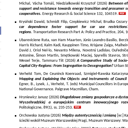
Michal, Vácha Tomáš, Niedziałkowski Krzysztof (2026)
Between eff
support and resistance towards energy transition and prosumer so
cooperatives.
Energy Research & Social Science 132, 104519.
Krysiński Dawid, Schmidt Filip, Czepkiewicz Michał, Brudka Cezar
car dependence foster support for car use restriction
regions
. Transportation Research Part A: Policy and Practice, 204,
Ubareviciene Ruta, van Ham Maarten, Júnio Leandro Basílio, Berzins
Harris Richard, Kalm Kadi, Kauppinen Timo, Krisjane Zaiga, Malhe
David J, Oriol Nel-lo, Nevanto Milena, Novotný Ladislav, Ouředníče
Antonine, Šimon Martin, Smętkowski Maciej, Spyrellis Stavros, 
Wessel Terje, Tammaru Tiit (2026)
A Comparative Study of Socio
Capital City-Regions: From Segregation to Desegregation?
Urban St
Verhelst Tom, De Ceuninck Koenraad, Szmigiel-Rawska Katarzyn
Mapping and Explaining the Objects and Instruments of Council 
Egner, B., Lysek, J., Verhelst, T. (eds) Municipal Councillors in Euro
National Governance. Palgrave Macmillan, Cham.
Hryniewicz Janusz (2026)
Długofalowe zmiany gospodarcze a dysta
Wyszehradzkiej a europejskim centrum innowacyjnego roz
Politologiczne, 89(1), ss. 235-253.
Orchowska Justyna (2026)
Między autentycznością i zmianą
[w:] Ka
ścieżki wokół Muzeum Warszawskiej Pragi, Muzeum Warszawy: War