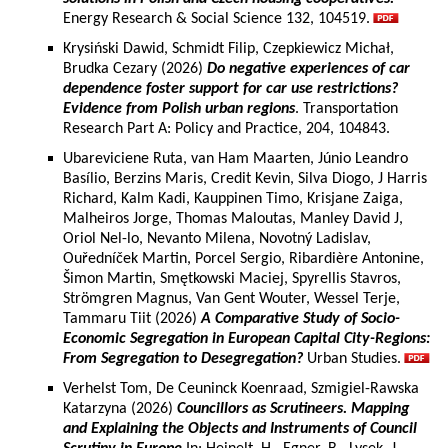
Energy Research & Social Science 132, 104519.
Krysiński Dawid, Schmidt Filip, Czepkiewicz Michał,
Brudka Cezary (2026)
Do negative experiences of car
dependence foster support for car use restrictions?
Evidence from Polish urban regions
. Transportation
Research Part A: Policy and Practice, 204, 104843.
Ubareviciene Ruta, van Ham Maarten, Júnio Leandro
Basílio, Berzins Maris, Credit Kevin, Silva Diogo, J Harris
Richard, Kalm Kadi, Kauppinen Timo, Krisjane Zaiga,
Malheiros Jorge, Thomas Maloutas, Manley David J,
Oriol Nel-lo, Nevanto Milena, Novotný Ladislav,
Ouředníček Martin, Porcel Sergio, Ribardière Antonine,
Šimon Martin, Smętkowski Maciej, Spyrellis Stavros,
Strömgren Magnus, Van Gent Wouter, Wessel Terje,
Tammaru Tiit (2026)
A Comparative Study of Socio-
Economic Segregation in European Capital City-Regions:
From Segregation to Desegregation?
Urban Studies.
Verhelst Tom, De Ceuninck Koenraad, Szmigiel-Rawska
Katarzyna (2026)
Councillors as Scrutineers. Mapping
and Explaining the Objects and Instruments of Council