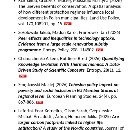
Rok Jakub, Grodzicki Maciej, Podsiadło Martyna (2026)
The uneven benefits of conservation: A spatial analysis
of how different protection regimes influence local
development in Polish municipalities. Land Use Policy,
vol. 170,108201, pp. 15.
Sokołowski Jakub, Madoń Karol, Frankowski Jan (2026)
Peer effects and inequalities in technology uptake.
Evidence from a large-scale renovation subsidy
programme
. Energy Policy, 208, 114902.
Chumachenko Artem, Buttliere Brett (2026)
Quantifying
Knowledge Evolution With Thermodynamics: A Data-
Driven Study of Scientific Concepts
. Entropy, 28(1), 11.
Smętkowski Maciej (2026)
Cohesion policy impact on
poverty and social inclusion in EU Member States at
regional level
. European Planning Studies, 24(4), pp.
867-886.
Leferink Enar Kornelius, Olson Sarah, Czepkiewicz
Michał, Árnadóttir, Áróra, Heinonen Jukka (2025)
Are
larger carbon footprints linked to higher life
satisfaction? A study of the Nordic countries
. Journal of