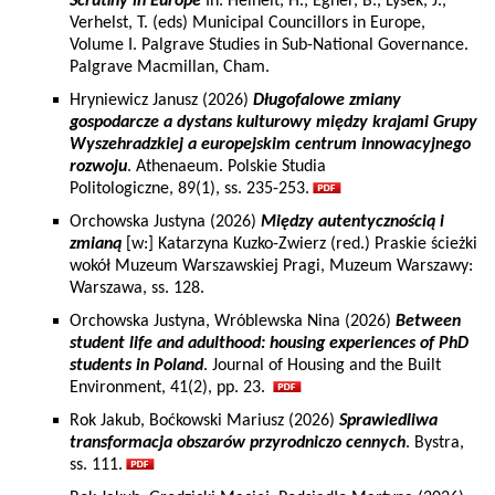
Scrutiny in Europe
In: Heinelt, H., Egner, B., Lysek, J.,
Verhelst, T. (eds) Municipal Councillors in Europe,
Volume I. Palgrave Studies in Sub-National Governance.
Palgrave Macmillan, Cham.
Hryniewicz Janusz (2026)
Długofalowe zmiany
gospodarcze a dystans kulturowy między krajami Grupy
Wyszehradzkiej a europejskim centrum innowacyjnego
rozwoju
. Athenaeum. Polskie Studia
Politologiczne, 89(1), ss. 235-253.
Orchowska Justyna (2026)
Między autentycznością i
zmianą
[w:] Katarzyna Kuzko-Zwierz (red.) Praskie ścieżki
wokół Muzeum Warszawskiej Pragi, Muzeum Warszawy:
Warszawa, ss. 128.
Orchowska Justyna, Wróblewska Nina (2026)
Between
student life and adulthood: housing experiences of PhD
students in Poland
. Journal of Housing and the Built
Environment, 41(2), pp. 23.
Rok Jakub, Boćkowski Mariusz (2026)
Sprawiedliwa
transformacja obszarów przyrodniczo cennych
. Bystra,
ss. 111.