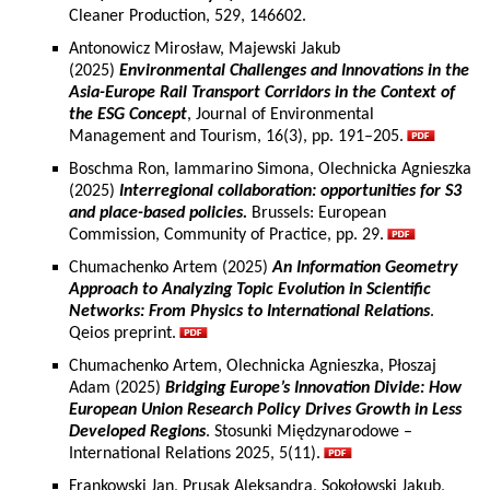
Cleaner Production, 529, 146602.
Antonowicz Mirosław, Majewski Jakub
(2025)
Environmental Challenges and Innovations in the
Asia-Europe Rail Transport Corridors in the Context of
the ESG Concept
, Journal of Environmental
Management and Tourism, 16(3), pp. 191–205.
Boschma Ron, Iammarino Simona, Olechnicka Agnieszka
(2025)
Interregional collaboration: opportunities for S3
and place-based policies.
Brussels: European
Commission, Community of Practice, pp. 29.
Chumachenko Artem (2025)
An Information Geometry
Approach to Analyzing Topic Evolution in Scientific
Networks: From Physics to International Relations
.
Qeios preprint.
Chumachenko Artem, Olechnicka Agnieszka, Płoszaj
Adam (2025)
Bridging Europe’s Innovation Divide: How
European Union Research Policy Drives Growth in Less
Developed Regions
. Stosunki Międzynarodowe –
International Relations 2025, 5(11).
Frankowski Jan, Prusak Aleksandra, Sokołowski Jakub,