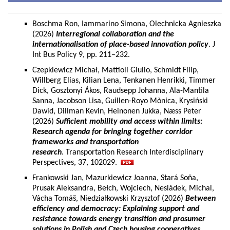
Boschma Ron, Iammarino Simona, Olechnicka Agnieszka
(2026)
Interregional collaboration and the
internationalisation of place-based innovation policy
. J
Int Bus Policy 9, pp. 211–232.
Czepkiewicz Michał, Mattioli Giulio, Schmidt Filip,
Willberg Elias, Kilian Lena, Tenkanen Henrikki, Timmer
Dick, Gosztonyi Ákos, Raudsepp Johanna, Ala-Mantila
Sanna, Jacobson Lisa, Guillen-Royo Mònica, Krysiński
Dawid, Dillman Kevin, Heinonen Jukka, Næss Peter
(2026)
Sufficient mobility and access within limits:
Research agenda for bringing together corridor
frameworks and transportation
research
. Transportation Research Interdisciplinary
Perspectives, 37, 102029.
Frankowski Jan, Mazurkiewicz Joanna, Stará Soňa,
Prusak Aleksandra, Bełch, Wojciech, Nesládek, Michal,
Vácha Tomáš, Niedziałkowski Krzysztof (2026)
Between
efficiency and democracy: Explaining support and
resistance towards energy transition and prosumer
solutions in Polish and Czech housing cooperatives.