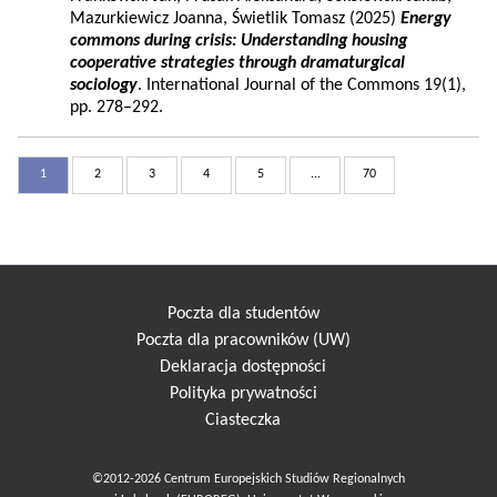
Mazurkiewicz Joanna, Świetlik Tomasz (2025)
Energy
commons during crisis: Understanding housing
cooperative strategies through dramaturgical
sociology
. International Journal of the Commons 19(1),
pp. 278–292.
1
2
3
4
5
...
70
Poczta dla studentów
Poczta dla pracowników (UW)
Deklaracja dostępności
Polityka prywatności
Ciasteczka
©2012-2026 Centrum Europejskich Studiów Regionalnych