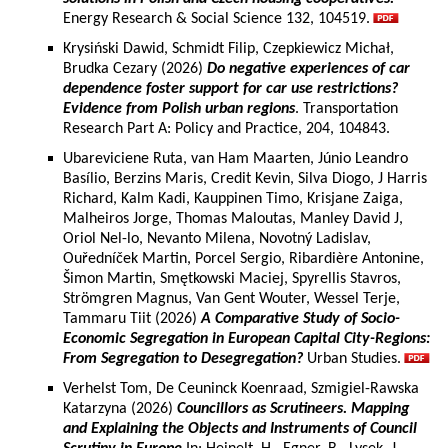
Energy Research & Social Science 132, 104519.
Krysiński Dawid, Schmidt Filip, Czepkiewicz Michał,
Brudka Cezary (2026)
Do negative experiences of car
dependence foster support for car use restrictions?
Evidence from Polish urban regions
. Transportation
Research Part A: Policy and Practice, 204, 104843.
Ubareviciene Ruta, van Ham Maarten, Júnio Leandro
Basílio, Berzins Maris, Credit Kevin, Silva Diogo, J Harris
Richard, Kalm Kadi, Kauppinen Timo, Krisjane Zaiga,
Malheiros Jorge, Thomas Maloutas, Manley David J,
Oriol Nel-lo, Nevanto Milena, Novotný Ladislav,
Ouředníček Martin, Porcel Sergio, Ribardière Antonine,
Šimon Martin, Smętkowski Maciej, Spyrellis Stavros,
Strömgren Magnus, Van Gent Wouter, Wessel Terje,
Tammaru Tiit (2026)
A Comparative Study of Socio-
Economic Segregation in European Capital City-Regions:
From Segregation to Desegregation?
Urban Studies.
Verhelst Tom, De Ceuninck Koenraad, Szmigiel-Rawska
Katarzyna (2026)
Councillors as Scrutineers. Mapping
and Explaining the Objects and Instruments of Council