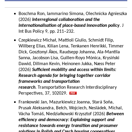
Boschma Ron, Iammarino Simona, Olechnicka Agnieszka
(2026)
Interregional collaboration and the
internationalisation of place-based innovation policy
. J
Int Bus Policy 9, pp. 211–232.
Czepkiewicz Michał, Mattioli Giulio, Schmidt Filip,
Willberg Elias, Kilian Lena, Tenkanen Henrikki, Timmer
Dick, Gosztonyi Ákos, Raudsepp Johanna, Ala-Mantila
Sanna, Jacobson Lisa, Guillen-Royo Mònica, Krysiński
Dawid, Dillman Kevin, Heinonen Jukka, Næss Peter
(2026)
Sufficient mobility and access within limits:
Research agenda for bringing together corridor
frameworks and transportation
research
. Transportation Research Interdisciplinary
Perspectives, 37, 102029.
Frankowski Jan, Mazurkiewicz Joanna, Stará Soňa,
Prusak Aleksandra, Bełch, Wojciech, Nesládek, Michal,
Vácha Tomáš, Niedziałkowski Krzysztof (2026)
Between
efficiency and democracy: Explaining support and
resistance towards energy transition and prosumer
solutions in Polish and Czech housing cooperatives.