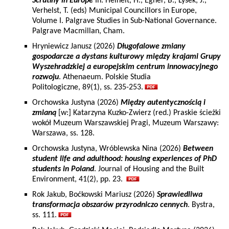
Scrutiny in Europe
In: Heinelt, H., Egner, B., Lysek, J.,
Verhelst, T. (eds) Municipal Councillors in Europe,
Volume I. Palgrave Studies in Sub-National Governance.
Palgrave Macmillan, Cham.
Hryniewicz Janusz (2026)
Długofalowe zmiany
gospodarcze a dystans kulturowy między krajami Grupy
Wyszehradzkiej a europejskim centrum innowacyjnego
rozwoju
. Athenaeum. Polskie Studia
Politologiczne, 89(1), ss. 235-253.
Orchowska Justyna (2026)
Między autentycznością i
zmianą
[w:] Katarzyna Kuzko-Zwierz (red.) Praskie ścieżki
wokół Muzeum Warszawskiej Pragi, Muzeum Warszawy:
Warszawa, ss. 128.
Orchowska Justyna, Wróblewska Nina (2026)
Between
student life and adulthood: housing experiences of PhD
students in Poland
. Journal of Housing and the Built
Environment, 41(2), pp. 23.
Rok Jakub, Boćkowski Mariusz (2026)
Sprawiedliwa
transformacja obszarów przyrodniczo cennych
. Bystra,
ss. 111.