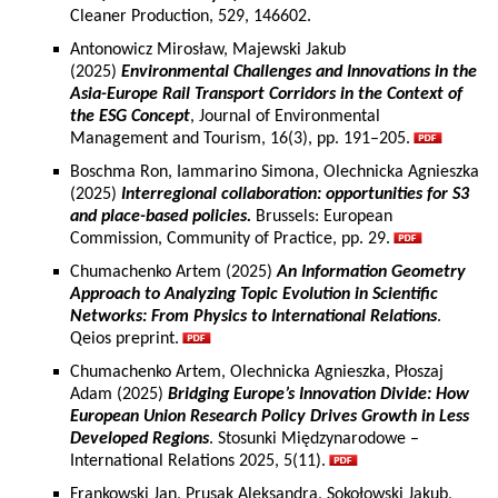
Cleaner Production, 529, 146602.
Antonowicz Mirosław, Majewski Jakub
(2025)
Environmental Challenges and Innovations in the
Asia-Europe Rail Transport Corridors in the Context of
the ESG Concept
, Journal of Environmental
Management and Tourism, 16(3), pp. 191–205.
Boschma Ron, Iammarino Simona, Olechnicka Agnieszka
(2025)
Interregional collaboration: opportunities for S3
and place-based policies.
Brussels: European
Commission, Community of Practice, pp. 29.
Chumachenko Artem (2025)
An Information Geometry
Approach to Analyzing Topic Evolution in Scientific
Networks: From Physics to International Relations
.
Qeios preprint.
Chumachenko Artem, Olechnicka Agnieszka, Płoszaj
Adam (2025)
Bridging Europe’s Innovation Divide: How
European Union Research Policy Drives Growth in Less
Developed Regions
. Stosunki Międzynarodowe –
International Relations 2025, 5(11).
Frankowski Jan, Prusak Aleksandra, Sokołowski Jakub,