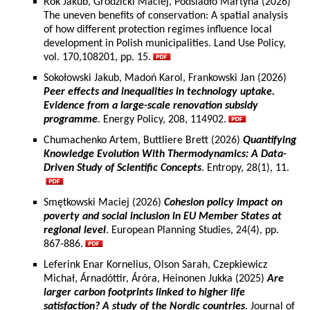
Rok Jakub, Grodzicki Maciej, Podsiadło Martyna (2026)
The uneven benefits of conservation: A spatial analysis
of how different protection regimes influence local
development in Polish municipalities. Land Use Policy,
vol. 170,108201, pp. 15.
Sokołowski Jakub, Madoń Karol, Frankowski Jan (2026)
Peer effects and inequalities in technology uptake.
Evidence from a large-scale renovation subsidy
programme
. Energy Policy, 208, 114902.
Chumachenko Artem, Buttliere Brett (2026)
Quantifying
Knowledge Evolution With Thermodynamics: A Data-
Driven Study of Scientific Concepts
. Entropy, 28(1), 11.
Smętkowski Maciej (2026)
Cohesion policy impact on
poverty and social inclusion in EU Member States at
regional level
. European Planning Studies, 24(4), pp.
867-886.
Leferink Enar Kornelius, Olson Sarah, Czepkiewicz
Michał, Árnadóttir, Áróra, Heinonen Jukka (2025)
Are
larger carbon footprints linked to higher life
satisfaction? A study of the Nordic countries
. Journal of