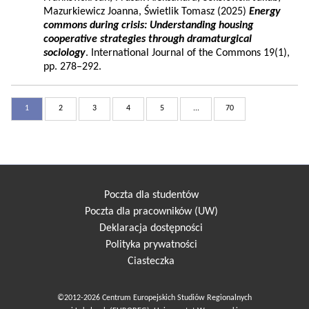
Mazurkiewicz Joanna, Świetlik Tomasz (2025)
Energy
commons during crisis: Understanding housing
cooperative strategies through dramaturgical
sociology
. International Journal of the Commons 19(1),
pp. 278–292.
1
2
3
4
5
...
70
Poczta dla studentów
Poczta dla pracowników (UW)
Deklaracja dostępności
Polityka prywatności
Ciasteczka
©2012-2026 Centrum Europejskich Studiów Regionalnych