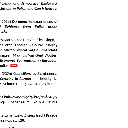
iciency and democracy: Explaining
lutions in Polish and Czech housing
y (2026)
Do negative experiences of
s? Evidence from Polish urban
 104843.
 Maris, Credit Kevin, Silva Diogo, J
iros Jorge, Thomas Maloutas, Manley
k Martin, Porcel Sergio, Ribardière
Strömgren Magnus, Van Gent Wouter,
-Economic Segregation in European
udies.
a (2026)
Councillors as Scrutineers.
Scrutiny in Europe
In: Heinelt, H.,
pe, Volume I. Palgrave Studies in Sub-
ns kulturowy między krajami Grupy
woju
. Athenaeum. Polskie Studia
tarzyna Kuzko-Zwierz (red.) Praskie
szawa, ss. 128.