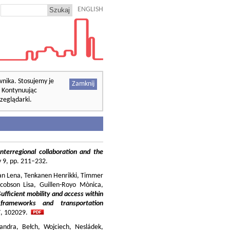
ENGLISH
wnika. Stosujemy je
Zamknij
. Kontynuując
zeglądarki.
nterregional collaboration and the
cy 9, pp. 211–232.
ilian Lena, Tenkanen Henrikki, Timmer
cobson Lisa, Guillen-Royo Mònica,
Sufficient mobility and access within
 frameworks and transportation
37, 102029.
andra, Bełch, Wojciech, Nesládek,