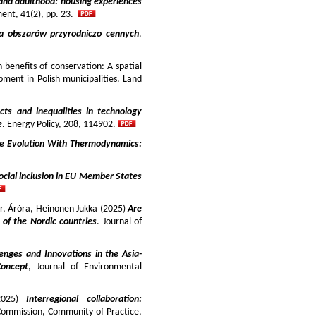
and adulthood: housing experiences
ment, 41(2), pp. 23.
ja obszarów przyrodniczo cennych
.
benefits of conservation: A spatial
pment in Polish municipalities. Land
cts and inequalities in technology
e
. Energy Policy, 208, 114902.
e Evolution With Thermodynamics:
ocial inclusion in EU Member States
ir, Áróra, Heinonen Jukka (2025)
Are
y of the Nordic countries
. Journal of
enges and Innovations in the Asia-
Concept
, Journal of Environmental
025)
Interregional collaboration:
Commission, Community of Practice,