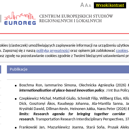
A
A
Wysoki kontrast
A
okies (ciasteczek) umożliwiających zapisywanie informacji na urządzeniu użytko
. Zapoznaj się z naszą
polityką prywatności
oraz opisem jak zablokować
cookies
asz zgodę na pozostawianie cookies zgodnie z Twoimi bieżącymi ustawieniami pr
Publikacje
Boschma Ron, Iammarino Simona, Olechnicka Agnieszka (2026)
I
internationalisation of place-based innovation policy
. J Int Bus Poli
Czepkiewicz Michał, Mattioli Giulio, Schmidt Filip, Willberg Elias, K
Dick, Gosztonyi Ákos, Raudsepp Johanna, Ala-Mantila Sanna, Ja
Krysiński Dawid, Dillman Kevin, Heinonen Jukka, Næss Peter (2026)
limits: Research agenda for bringing together corridor
research
. Transportation Research Interdisciplinary Perspectives, 
Frankowski Jan, Mazurkiewicz Joanna, Stará Soňa, Prusak Aleks