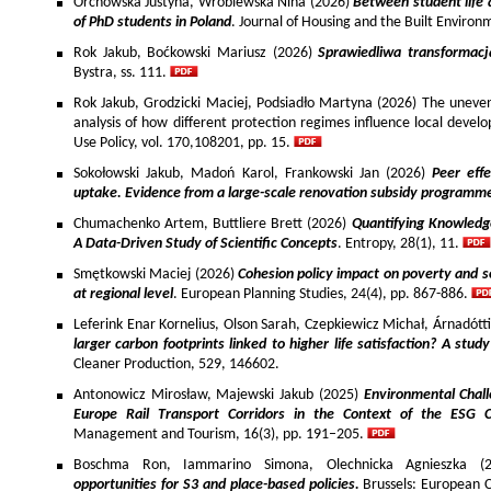
Orchowska Justyna, Wróblewska Nina (2026)
Between student life 
of PhD students in Poland
. Journal of Housing and the Built Environ
Rok Jakub, Boćkowski Mariusz (2026)
Sprawiedliwa transformac
Bystra, ss. 111.
Rok Jakub, Grodzicki Maciej, Podsiadło Martyna (2026) The uneven 
analysis of how different protection regimes influence local develo
Use Policy, vol. 170,108201, pp. 15.
Sokołowski Jakub, Madoń Karol, Frankowski Jan (2026)
Peer effe
uptake. Evidence from a large-scale renovation subsidy programm
Chumachenko Artem, Buttliere Brett (2026)
Quantifying Knowledg
A Data-Driven Study of Scientific Concepts
. Entropy, 28(1), 11.
Smętkowski Maciej (2026)
Cohesion policy impact on poverty and s
at regional level
. European Planning Studies, 24(4), pp. 867-886.
Leferink Enar Kornelius, Olson Sarah, Czepkiewicz Michał, Árnadótt
larger carbon footprints linked to higher life satisfaction? A stud
Cleaner Production, 529, 146602.
Antonowicz Mirosław, Majewski Jakub (2025)
Environmental Chall
Europe Rail Transport Corridors in the Context of the ESG 
Management and Tourism, 16(3), pp. 191–205.
Boschma Ron, Iammarino Simona, Olechnicka Agnieszka (2
opportunities for S3 and place-based policies.
Brussels: European 