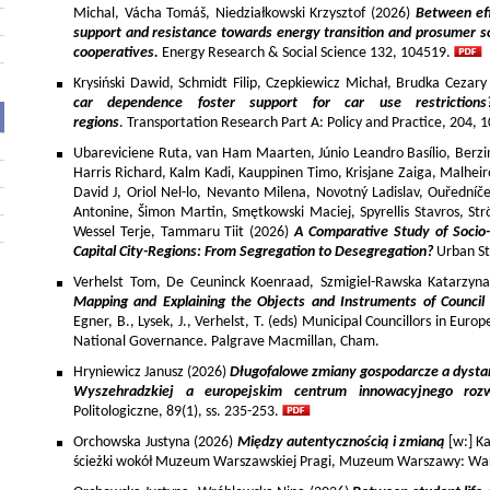
Michal, Vácha Tomáš, Niedziałkowski Krzysztof (2026)
Between eff
support and resistance towards energy transition and prosumer so
cooperatives.
Energy Research & Social Science 132, 104519.
Krysiński Dawid, Schmidt Filip, Czepkiewicz Michał, Brudka Cezar
car dependence foster support for car use restriction
regions
. Transportation Research Part A: Policy and Practice, 204,
Ubareviciene Ruta, van Ham Maarten, Júnio Leandro Basílio, Berzins
Harris Richard, Kalm Kadi, Kauppinen Timo, Krisjane Zaiga, Malhe
David J, Oriol Nel-lo, Nevanto Milena, Novotný Ladislav, Ouředníče
Antonine, Šimon Martin, Smętkowski Maciej, Spyrellis Stavros, 
Wessel Terje, Tammaru Tiit (2026)
A Comparative Study of Socio
Capital City-Regions: From Segregation to Desegregation?
Urban St
Verhelst Tom, De Ceuninck Koenraad, Szmigiel-Rawska Katarzyn
Mapping and Explaining the Objects and Instruments of Council 
Egner, B., Lysek, J., Verhelst, T. (eds) Municipal Councillors in Euro
National Governance. Palgrave Macmillan, Cham.
Hryniewicz Janusz (2026)
Długofalowe zmiany gospodarcze a dysta
Wyszehradzkiej a europejskim centrum innowacyjnego roz
Politologiczne, 89(1), ss. 235-253.
Orchowska Justyna (2026)
Między autentycznością i zmianą
[w:] Ka
ścieżki wokół Muzeum Warszawskiej Pragi, Muzeum Warszawy: War