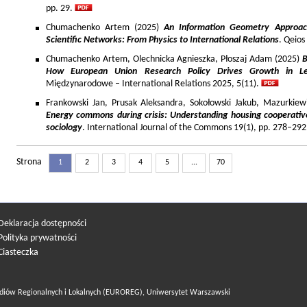
pp. 29.
Chumachenko Artem (2025)
An Information Geometry Approach
Scientific Networks: From Physics to International Relations
. Qeios
Chumachenko Artem, Olechnicka Agnieszka, Płoszaj Adam (2025)
B
How European Union Research Policy Drives Growth in Le
Międzynarodowe – International Relations 2025, 5(11).
Frankowski Jan, Prusak Aleksandra, Sokołowski Jakub, Mazurkiew
Energy commons during crisis: Understanding housing cooperativ
sociology
. International Journal of the Commons 19(1), pp. 278–292
Strona
1
2
3
4
5
...
70
Deklaracja dostępności
Polityka prywatności
Ciasteczka
diów Regionalnych i Lokalnych (EUROREG), Uniwersytet Warszawski