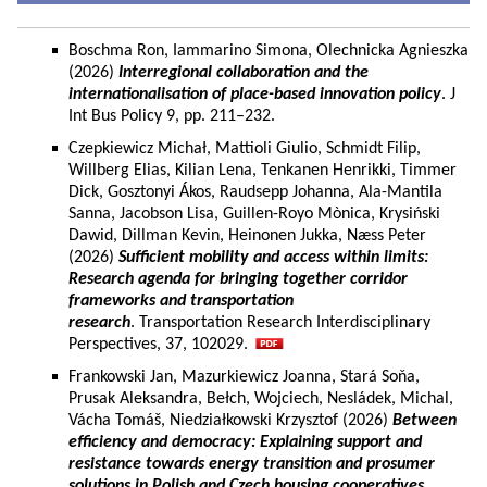
Boschma Ron, Iammarino Simona, Olechnicka Agnieszka
(2026)
Interregional collaboration and the
internationalisation of place-based innovation policy
. J
Int Bus Policy 9, pp. 211–232.
Czepkiewicz Michał, Mattioli Giulio, Schmidt Filip,
Willberg Elias, Kilian Lena, Tenkanen Henrikki, Timmer
Dick, Gosztonyi Ákos, Raudsepp Johanna, Ala-Mantila
Sanna, Jacobson Lisa, Guillen-Royo Mònica, Krysiński
Dawid, Dillman Kevin, Heinonen Jukka, Næss Peter
(2026)
Sufficient mobility and access within limits:
Research agenda for bringing together corridor
frameworks and transportation
research
. Transportation Research Interdisciplinary
Perspectives, 37, 102029.
Frankowski Jan, Mazurkiewicz Joanna, Stará Soňa,
Prusak Aleksandra, Bełch, Wojciech, Nesládek, Michal,
Vácha Tomáš, Niedziałkowski Krzysztof (2026)
Between
efficiency and democracy: Explaining support and
resistance towards energy transition and prosumer
solutions in Polish and Czech housing cooperatives.