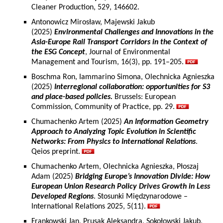
Cleaner Production, 529, 146602.
Antonowicz Mirosław, Majewski Jakub
(2025)
Environmental Challenges and Innovations in the
Asia-Europe Rail Transport Corridors in the Context of
the ESG Concept
, Journal of Environmental
Management and Tourism, 16(3), pp. 191–205.
Boschma Ron, Iammarino Simona, Olechnicka Agnieszka
(2025)
Interregional collaboration: opportunities for S3
and place-based policies.
Brussels: European
Commission, Community of Practice, pp. 29.
Chumachenko Artem (2025)
An Information Geometry
Approach to Analyzing Topic Evolution in Scientific
Networks: From Physics to International Relations
.
Qeios preprint.
Chumachenko Artem, Olechnicka Agnieszka, Płoszaj
Adam (2025)
Bridging Europe’s Innovation Divide: How
European Union Research Policy Drives Growth in Less
Developed Regions
. Stosunki Międzynarodowe –
International Relations 2025, 5(11).
Frankowski Jan, Prusak Aleksandra, Sokołowski Jakub,