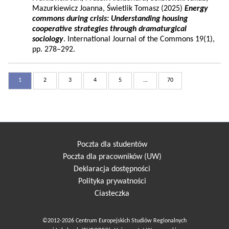
Mazurkiewicz Joanna, Świetlik Tomasz (2025)
Energy
commons during crisis: Understanding housing
cooperative strategies through dramaturgical
sociology
. International Journal of the Commons 19(1),
pp. 278–292.
1
2
3
4
5
...
70
Poczta dla studentów
Poczta dla pracowników (UW)
Deklaracja dostępności
Polityka prywatności
Ciasteczka
©2012-2026 Centrum Europejskich Studiów Regionalnych