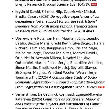
Energy Research & Social Science 132, 104519.
Krysiński Dawid, Schmidt Filip, Czepkiewicz Michał,
Brudka Cezary (2026)
Do negative experiences of car
dependence foster support for car use restrictions?
Evidence from Polish urban regions
. Transportation
Research Part A: Policy and Practice, 204, 104843.
Ubareviciene Ruta, van Ham Maarten, Júnio Leandro
Basílio, Berzins Maris, Credit Kevin, Silva Diogo, J Harris
Richard, Kalm Kadi, Kauppinen Timo, Krisjane Zaiga,
Malheiros Jorge, Thomas Maloutas, Manley David J,
Oriol Nel-lo, Nevanto Milena, Novotný Ladislav,
Ouředníček Martin, Porcel Sergio, Ribardière Antonine,
Šimon Martin, Smętkowski Maciej, Spyrellis Stavros,
Strömgren Magnus, Van Gent Wouter, Wessel Terje,
Tammaru Tiit (2026)
A Comparative Study of Socio-
Economic Segregation in European Capital City-Regions:
From Segregation to Desegregation?
Urban Studies.
Verhelst Tom, De Ceuninck Koenraad, Szmigiel-Rawska
Katarzyna (2026)
Councillors as Scrutineers. Mapping
and Explaining the Objects and Instruments of Council