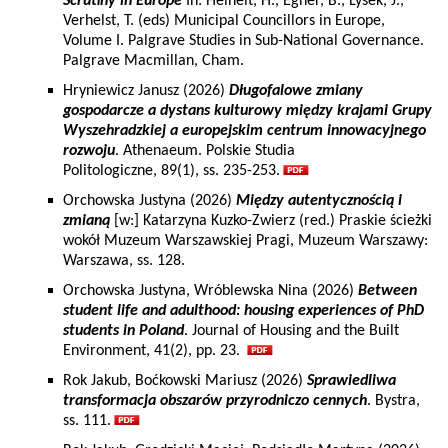
Scrutiny in Europe
In: Heinelt, H., Egner, B., Lysek, J.,
Verhelst, T. (eds) Municipal Councillors in Europe,
Volume I. Palgrave Studies in Sub-National Governance.
Palgrave Macmillan, Cham.
Hryniewicz Janusz (2026)
Długofalowe zmiany
gospodarcze a dystans kulturowy między krajami Grupy
Wyszehradzkiej a europejskim centrum innowacyjnego
rozwoju
. Athenaeum. Polskie Studia
Politologiczne, 89(1), ss. 235-253.
Orchowska Justyna (2026)
Między autentycznością i
zmianą
[w:] Katarzyna Kuzko-Zwierz (red.) Praskie ścieżki
wokół Muzeum Warszawskiej Pragi, Muzeum Warszawy:
Warszawa, ss. 128.
Orchowska Justyna, Wróblewska Nina (2026)
Between
student life and adulthood: housing experiences of PhD
students in Poland
. Journal of Housing and the Built
Environment, 41(2), pp. 23.
Rok Jakub, Boćkowski Mariusz (2026)
Sprawiedliwa
transformacja obszarów przyrodniczo cennych
. Bystra,
ss. 111.