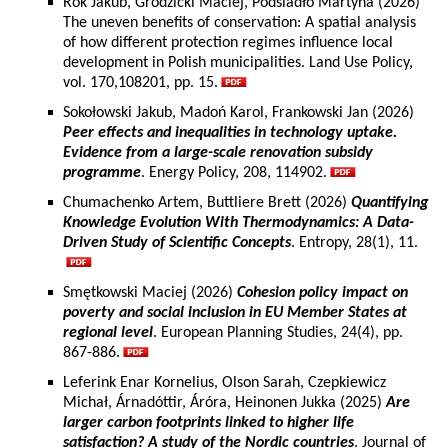
Rok Jakub, Grodzicki Maciej, Podsiadło Martyna (2026)
The uneven benefits of conservation: A spatial analysis
of how different protection regimes influence local
development in Polish municipalities. Land Use Policy,
vol. 170,108201, pp. 15.
Sokołowski Jakub, Madoń Karol, Frankowski Jan (2026)
Peer effects and inequalities in technology uptake.
Evidence from a large-scale renovation subsidy
programme
. Energy Policy, 208, 114902.
Chumachenko Artem, Buttliere Brett (2026)
Quantifying
Knowledge Evolution With Thermodynamics: A Data-
Driven Study of Scientific Concepts
. Entropy, 28(1), 11.
Smętkowski Maciej (2026)
Cohesion policy impact on
poverty and social inclusion in EU Member States at
regional level
. European Planning Studies, 24(4), pp.
867-886.
Leferink Enar Kornelius, Olson Sarah, Czepkiewicz
Michał, Árnadóttir, Áróra, Heinonen Jukka (2025)
Are
larger carbon footprints linked to higher life
satisfaction? A study of the Nordic countries
. Journal of