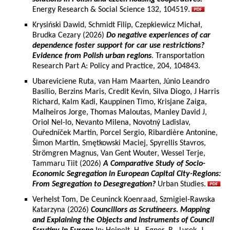
Energy Research & Social Science 132, 104519.
Krysiński Dawid, Schmidt Filip, Czepkiewicz Michał,
Brudka Cezary (2026)
Do negative experiences of car
dependence foster support for car use restrictions?
Evidence from Polish urban regions
. Transportation
Research Part A: Policy and Practice, 204, 104843.
Ubareviciene Ruta, van Ham Maarten, Júnio Leandro
Basílio, Berzins Maris, Credit Kevin, Silva Diogo, J Harris
Richard, Kalm Kadi, Kauppinen Timo, Krisjane Zaiga,
Malheiros Jorge, Thomas Maloutas, Manley David J,
Oriol Nel-lo, Nevanto Milena, Novotný Ladislav,
Ouředníček Martin, Porcel Sergio, Ribardière Antonine,
Šimon Martin, Smętkowski Maciej, Spyrellis Stavros,
Strömgren Magnus, Van Gent Wouter, Wessel Terje,
Tammaru Tiit (2026)
A Comparative Study of Socio-
Economic Segregation in European Capital City-Regions:
From Segregation to Desegregation?
Urban Studies.
Verhelst Tom, De Ceuninck Koenraad, Szmigiel-Rawska
Katarzyna (2026)
Councillors as Scrutineers. Mapping
and Explaining the Objects and Instruments of Council