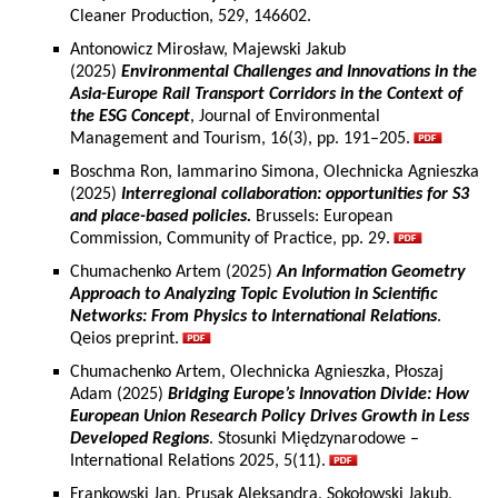
Cleaner Production, 529, 146602.
Antonowicz Mirosław, Majewski Jakub
(2025)
Environmental Challenges and Innovations in the
Asia-Europe Rail Transport Corridors in the Context of
the ESG Concept
, Journal of Environmental
Management and Tourism, 16(3), pp. 191–205.
Boschma Ron, Iammarino Simona, Olechnicka Agnieszka
(2025)
Interregional collaboration: opportunities for S3
and place-based policies.
Brussels: European
Commission, Community of Practice, pp. 29.
Chumachenko Artem (2025)
An Information Geometry
Approach to Analyzing Topic Evolution in Scientific
Networks: From Physics to International Relations
.
Qeios preprint.
Chumachenko Artem, Olechnicka Agnieszka, Płoszaj
Adam (2025)
Bridging Europe’s Innovation Divide: How
European Union Research Policy Drives Growth in Less
Developed Regions
. Stosunki Międzynarodowe –
International Relations 2025, 5(11).
Frankowski Jan, Prusak Aleksandra, Sokołowski Jakub,