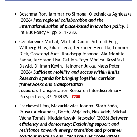
Boschma Ron, Iammarino Simona, Olechnicka Agnieszka
(2026)
Interregional collaboration and the
internationalisation of place-based innovation policy
. J
Int Bus Policy 9, pp. 211–232.
Czepkiewicz Michał, Mattioli Giulio, Schmidt Filip,
Willberg Elias, Kilian Lena, Tenkanen Henrikki, Timmer
Dick, Gosztonyi Ákos, Raudsepp Johanna, Ala-Mantila
Sanna, Jacobson Lisa, Guillen-Royo Mònica, Krysiński
Dawid, Dillman Kevin, Heinonen Jukka, Næss Peter
(2026)
Sufficient mobility and access within limits:
Research agenda for bringing together corridor
frameworks and transportation
research
. Transportation Research Interdisciplinary
Perspectives, 37, 102029.
Frankowski Jan, Mazurkiewicz Joanna, Stará Soňa,
Prusak Aleksandra, Bełch, Wojciech, Nesládek, Michal,
Vácha Tomáš, Niedziałkowski Krzysztof (2026)
Between
efficiency and democracy: Explaining support and
resistance towards energy transition and prosumer
solutions in Polish and Czech housing cooperatives.