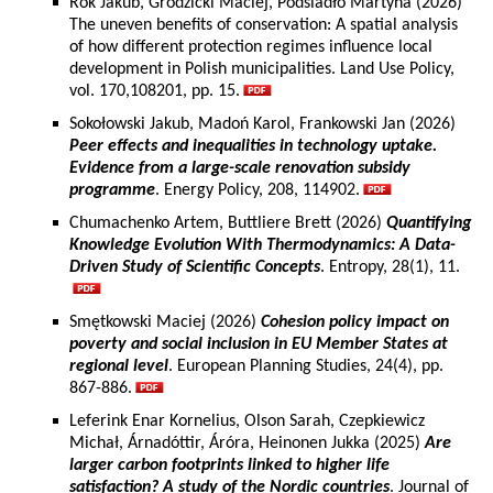
Rok Jakub, Grodzicki Maciej, Podsiadło Martyna (2026)
The uneven benefits of conservation: A spatial analysis
of how different protection regimes influence local
development in Polish municipalities. Land Use Policy,
vol. 170,108201, pp. 15.
Sokołowski Jakub, Madoń Karol, Frankowski Jan (2026)
Peer effects and inequalities in technology uptake.
Evidence from a large-scale renovation subsidy
programme
. Energy Policy, 208, 114902.
Chumachenko Artem, Buttliere Brett (2026)
Quantifying
Knowledge Evolution With Thermodynamics: A Data-
Driven Study of Scientific Concepts
. Entropy, 28(1), 11.
Smętkowski Maciej (2026)
Cohesion policy impact on
poverty and social inclusion in EU Member States at
regional level
. European Planning Studies, 24(4), pp.
867-886.
Leferink Enar Kornelius, Olson Sarah, Czepkiewicz
Michał, Árnadóttir, Áróra, Heinonen Jukka (2025)
Are
larger carbon footprints linked to higher life
satisfaction? A study of the Nordic countries
. Journal of