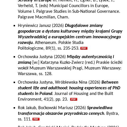
Scrutiny in Europe
In: Heinelt, H., Egner, B., Lysek, J.,
Verhelst, T. (eds) Municipal Councillors in Europe,
Volume I. Palgrave Studies in Sub-National Governance.
Palgrave Macmillan, Cham.
Hryniewicz Janusz (2026)
Długofalowe zmiany
gospodarcze a dystans kulturowy między krajami Grupy
Wyszehradzkiej a europejskim centrum innowacyjnego
rozwoju
. Athenaeum. Polskie Studia
Politologiczne, 89(1), ss. 235-253.
Orchowska Justyna (2026)
Między autentycznością i
zmianą
[w:] Katarzyna Kuzko-Zwierz (red.) Praskie ścieżki
wokół Muzeum Warszawskiej Pragi, Muzeum Warszawy:
Warszawa, ss. 128.
Orchowska Justyna, Wróblewska Nina (2026)
Between
student life and adulthood: housing experiences of PhD
students in Poland
. Journal of Housing and the Built
Environment, 41(2), pp. 23.
Rok Jakub, Boćkowski Mariusz (2026)
Sprawiedliwa
transformacja obszarów przyrodniczo cennych
. Bystra,
ss. 111.