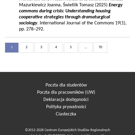
Mazurkiewicz Joanna, Świetlik Tomasz (2025)
Energy
commons during crisis: Understanding housing
cooperative strategies through dramaturgical
sociology
. International Journal of the Commons 19(1),
pp. 278–292.
1
2
3
4
5
...
70
Poczta dla studentów
Poczta dla pracowników (UW)
Deklaracja dostępności
Polityka prywatności
Ciasteczka
©2012-2026 Centrum Europejskich Studiów Regionalnych