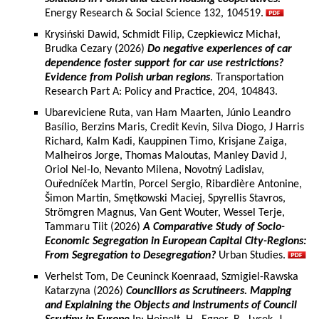
Energy Research & Social Science 132, 104519.
Krysiński Dawid, Schmidt Filip, Czepkiewicz Michał,
Brudka Cezary (2026)
Do negative experiences of car
dependence foster support for car use restrictions?
Evidence from Polish urban regions
. Transportation
Research Part A: Policy and Practice, 204, 104843.
Ubareviciene Ruta, van Ham Maarten, Júnio Leandro
Basílio, Berzins Maris, Credit Kevin, Silva Diogo, J Harris
Richard, Kalm Kadi, Kauppinen Timo, Krisjane Zaiga,
Malheiros Jorge, Thomas Maloutas, Manley David J,
Oriol Nel-lo, Nevanto Milena, Novotný Ladislav,
Ouředníček Martin, Porcel Sergio, Ribardière Antonine,
Šimon Martin, Smętkowski Maciej, Spyrellis Stavros,
Strömgren Magnus, Van Gent Wouter, Wessel Terje,
Tammaru Tiit (2026)
A Comparative Study of Socio-
Economic Segregation in European Capital City-Regions:
From Segregation to Desegregation?
Urban Studies.
Verhelst Tom, De Ceuninck Koenraad, Szmigiel-Rawska
Katarzyna (2026)
Councillors as Scrutineers. Mapping
and Explaining the Objects and Instruments of Council