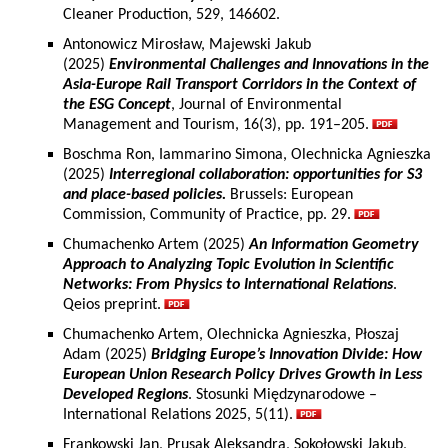
Cleaner Production, 529, 146602.
Antonowicz Mirosław, Majewski Jakub
(2025)
Environmental Challenges and Innovations in the
Asia-Europe Rail Transport Corridors in the Context of
the ESG Concept
, Journal of Environmental
Management and Tourism, 16(3), pp. 191–205.
Boschma Ron, Iammarino Simona, Olechnicka Agnieszka
(2025)
Interregional collaboration: opportunities for S3
and place-based policies.
Brussels: European
Commission, Community of Practice, pp. 29.
Chumachenko Artem (2025)
An Information Geometry
Approach to Analyzing Topic Evolution in Scientific
Networks: From Physics to International Relations
.
Qeios preprint.
Chumachenko Artem, Olechnicka Agnieszka, Płoszaj
Adam (2025)
Bridging Europe’s Innovation Divide: How
European Union Research Policy Drives Growth in Less
Developed Regions
. Stosunki Międzynarodowe –
International Relations 2025, 5(11).
Frankowski Jan, Prusak Aleksandra, Sokołowski Jakub,