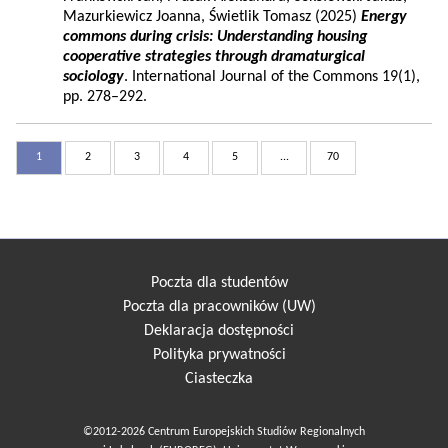
Mazurkiewicz Joanna, Świetlik Tomasz (2025)
Energy
commons during crisis: Understanding housing
cooperative strategies through dramaturgical
sociology
. International Journal of the Commons 19(1),
pp. 278–292.
1
2
3
4
5
...
70
Poczta dla studentów
Poczta dla pracowników (UW)
Deklaracja dostępności
Polityka prywatności
Ciasteczka
©2012-2026 Centrum Europejskich Studiów Regionalnych