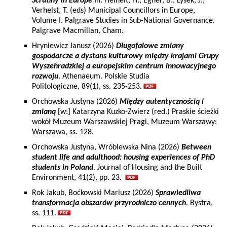
Scrutiny in Europe
In: Heinelt, H., Egner, B., Lysek, J.,
Verhelst, T. (eds) Municipal Councillors in Europe,
Volume I. Palgrave Studies in Sub-National Governance.
Palgrave Macmillan, Cham.
Hryniewicz Janusz (2026)
Długofalowe zmiany
gospodarcze a dystans kulturowy między krajami Grupy
Wyszehradzkiej a europejskim centrum innowacyjnego
rozwoju
. Athenaeum. Polskie Studia
Politologiczne, 89(1), ss. 235-253.
Orchowska Justyna (2026)
Między autentycznością i
zmianą
[w:] Katarzyna Kuzko-Zwierz (red.) Praskie ścieżki
wokół Muzeum Warszawskiej Pragi, Muzeum Warszawy:
Warszawa, ss. 128.
Orchowska Justyna, Wróblewska Nina (2026)
Between
student life and adulthood: housing experiences of PhD
students in Poland
. Journal of Housing and the Built
Environment, 41(2), pp. 23.
Rok Jakub, Boćkowski Mariusz (2026)
Sprawiedliwa
transformacja obszarów przyrodniczo cennych
. Bystra,
ss. 111.