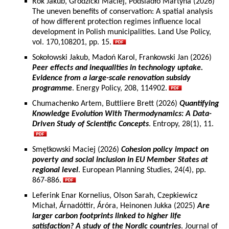
Rok Jakub, Grodzicki Maciej, Podsiadło Martyna (2026)
The uneven benefits of conservation: A spatial analysis
of how different protection regimes influence local
development in Polish municipalities. Land Use Policy,
vol. 170,108201, pp. 15.
Sokołowski Jakub, Madoń Karol, Frankowski Jan (2026)
Peer effects and inequalities in technology uptake.
Evidence from a large-scale renovation subsidy
programme
. Energy Policy, 208, 114902.
Chumachenko Artem, Buttliere Brett (2026)
Quantifying
Knowledge Evolution With Thermodynamics: A Data-
Driven Study of Scientific Concepts
. Entropy, 28(1), 11.
Smętkowski Maciej (2026)
Cohesion policy impact on
poverty and social inclusion in EU Member States at
regional level
. European Planning Studies, 24(4), pp.
867-886.
Leferink Enar Kornelius, Olson Sarah, Czepkiewicz
Michał, Árnadóttir, Áróra, Heinonen Jukka (2025)
Are
larger carbon footprints linked to higher life
satisfaction? A study of the Nordic countries
. Journal of