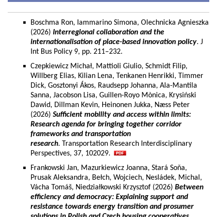
Boschma Ron, Iammarino Simona, Olechnicka Agnieszka
(2026)
Interregional collaboration and the
internationalisation of place-based innovation policy
. J
Int Bus Policy 9, pp. 211–232.
Czepkiewicz Michał, Mattioli Giulio, Schmidt Filip,
Willberg Elias, Kilian Lena, Tenkanen Henrikki, Timmer
Dick, Gosztonyi Ákos, Raudsepp Johanna, Ala-Mantila
Sanna, Jacobson Lisa, Guillen-Royo Mònica, Krysiński
Dawid, Dillman Kevin, Heinonen Jukka, Næss Peter
(2026)
Sufficient mobility and access within limits:
Research agenda for bringing together corridor
frameworks and transportation
research
. Transportation Research Interdisciplinary
Perspectives, 37, 102029.
Frankowski Jan, Mazurkiewicz Joanna, Stará Soňa,
Prusak Aleksandra, Bełch, Wojciech, Nesládek, Michal,
Vácha Tomáš, Niedziałkowski Krzysztof (2026)
Between
efficiency and democracy: Explaining support and
resistance towards energy transition and prosumer
solutions in Polish and Czech housing cooperatives.