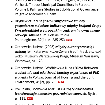
Scrutiny in Europe
In: Heinelt, H., Egner, B., Lysek, J.,
Verhelst, T. (eds) Municipal Councillors in Europe,
Volume I. Palgrave Studies in Sub-National Governance.
Palgrave Macmillan, Cham.
Hryniewicz Janusz (2026)
Długofalowe zmiany
gospodarcze a dystans kulturowy między krajami Grupy
Wyszehradzkiej a europejskim centrum innowacyjnego
rozwoju
. Athenaeum. Polskie Studia
Politologiczne, 89(1), ss. 235-253.
Orchowska Justyna (2026)
Między autentycznością i
zmianą
[w:] Katarzyna Kuzko-Zwierz (red.) Praskie ścieżki
wokół Muzeum Warszawskiej Pragi, Muzeum Warszawy:
Warszawa, ss. 128.
Orchowska Justyna, Wróblewska Nina (2026)
Between
student life and adulthood: housing experiences of PhD
students in Poland
. Journal of Housing and the Built
Environment, 41(2), pp. 23.
Rok Jakub, Boćkowski Mariusz (2026)
Sprawiedliwa
transformacja obszarów przyrodniczo cennych
. Bystra,
ss. 111.