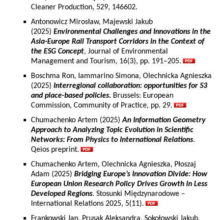
Cleaner Production, 529, 146602.
Antonowicz Mirosław, Majewski Jakub
(2025)
Environmental Challenges and Innovations in the
Asia-Europe Rail Transport Corridors in the Context of
the ESG Concept
, Journal of Environmental
Management and Tourism, 16(3), pp. 191–205.
Boschma Ron, Iammarino Simona, Olechnicka Agnieszka
(2025)
Interregional collaboration: opportunities for S3
and place-based policies.
Brussels: European
Commission, Community of Practice, pp. 29.
Chumachenko Artem (2025)
An Information Geometry
Approach to Analyzing Topic Evolution in Scientific
Networks: From Physics to International Relations
.
Qeios preprint.
Chumachenko Artem, Olechnicka Agnieszka, Płoszaj
Adam (2025)
Bridging Europe’s Innovation Divide: How
European Union Research Policy Drives Growth in Less
Developed Regions
. Stosunki Międzynarodowe –
International Relations 2025, 5(11).
Frankowski Jan, Prusak Aleksandra, Sokołowski Jakub,