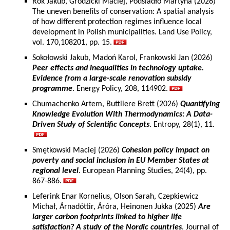
Rok Jakub, Grodzicki Maciej, Podsiadło Martyna (2026)
The uneven benefits of conservation: A spatial analysis
of how different protection regimes influence local
development in Polish municipalities. Land Use Policy,
vol. 170,108201, pp. 15.
Sokołowski Jakub, Madoń Karol, Frankowski Jan (2026)
Peer effects and inequalities in technology uptake.
Evidence from a large-scale renovation subsidy
programme
. Energy Policy, 208, 114902.
Chumachenko Artem, Buttliere Brett (2026)
Quantifying
Knowledge Evolution With Thermodynamics: A Data-
Driven Study of Scientific Concepts
. Entropy, 28(1), 11.
Smętkowski Maciej (2026)
Cohesion policy impact on
poverty and social inclusion in EU Member States at
regional level
. European Planning Studies, 24(4), pp.
867-886.
Leferink Enar Kornelius, Olson Sarah, Czepkiewicz
Michał, Árnadóttir, Áróra, Heinonen Jukka (2025)
Are
larger carbon footprints linked to higher life
satisfaction? A study of the Nordic countries
. Journal of