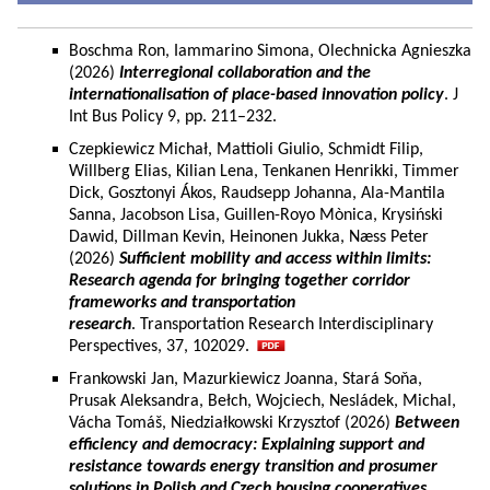
Boschma Ron, Iammarino Simona, Olechnicka Agnieszka
(2026)
Interregional collaboration and the
internationalisation of place-based innovation policy
. J
Int Bus Policy 9, pp. 211–232.
Czepkiewicz Michał, Mattioli Giulio, Schmidt Filip,
Willberg Elias, Kilian Lena, Tenkanen Henrikki, Timmer
Dick, Gosztonyi Ákos, Raudsepp Johanna, Ala-Mantila
Sanna, Jacobson Lisa, Guillen-Royo Mònica, Krysiński
Dawid, Dillman Kevin, Heinonen Jukka, Næss Peter
(2026)
Sufficient mobility and access within limits:
Research agenda for bringing together corridor
frameworks and transportation
research
. Transportation Research Interdisciplinary
Perspectives, 37, 102029.
Frankowski Jan, Mazurkiewicz Joanna, Stará Soňa,
Prusak Aleksandra, Bełch, Wojciech, Nesládek, Michal,
Vácha Tomáš, Niedziałkowski Krzysztof (2026)
Between
efficiency and democracy: Explaining support and
resistance towards energy transition and prosumer
solutions in Polish and Czech housing cooperatives.