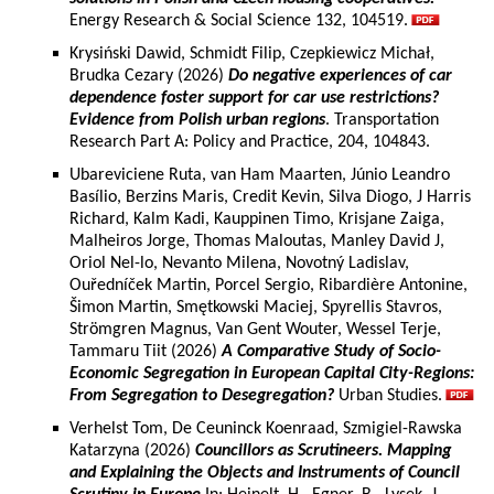
Energy Research & Social Science 132, 104519.
Krysiński Dawid, Schmidt Filip, Czepkiewicz Michał,
Brudka Cezary (2026)
Do negative experiences of car
dependence foster support for car use restrictions?
Evidence from Polish urban regions
. Transportation
Research Part A: Policy and Practice, 204, 104843.
Ubareviciene Ruta, van Ham Maarten, Júnio Leandro
Basílio, Berzins Maris, Credit Kevin, Silva Diogo, J Harris
Richard, Kalm Kadi, Kauppinen Timo, Krisjane Zaiga,
Malheiros Jorge, Thomas Maloutas, Manley David J,
Oriol Nel-lo, Nevanto Milena, Novotný Ladislav,
Ouředníček Martin, Porcel Sergio, Ribardière Antonine,
Šimon Martin, Smętkowski Maciej, Spyrellis Stavros,
Strömgren Magnus, Van Gent Wouter, Wessel Terje,
Tammaru Tiit (2026)
A Comparative Study of Socio-
Economic Segregation in European Capital City-Regions:
From Segregation to Desegregation?
Urban Studies.
Verhelst Tom, De Ceuninck Koenraad, Szmigiel-Rawska
Katarzyna (2026)
Councillors as Scrutineers. Mapping
and Explaining the Objects and Instruments of Council