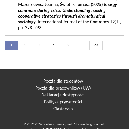
Mazurkiewicz Joanna, Świetlik Tomasz (2025)
Energy
commons during crisis: Understanding housing
cooperative strategies through dramaturgical
sociology
. International Journal of the Commons 19(1),
pp. 278–292.
1
2
3
4
5
...
70
Poczta dla studentów
Poczta dla pracowników (UW)
Deklaracja dostępności
Polityka prywatności
Ciasteczka
©2012-2026 Centrum Europejskich Studiów Regionalnych