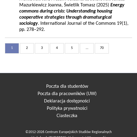
Mazurkiewicz Joanna, Świetlik Tomasz (2025)
Energy
commons during crisis: Understanding housing
cooperative strategies through dramaturgical
sociology
. International Journal of the Commons 19(1),
pp. 278–292.
1
2
3
4
5
...
70
Poczta dla studentów
Poczta dla pracowników (UW)
Deklaracja dostępności
Polityka prywatności
Ciasteczka
©2012-2026 Centrum Europejskich Studiów Regionalnych