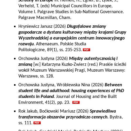
Scrutiny in Europe
In: Heinelt, H., Egner, B., Lysek, J.,
Verhelst, T. (eds) Municipal Councillors in Europe,
Volume I. Palgrave Studies in Sub-National Governance.
Palgrave Macmillan, Cham.
Hryniewicz Janusz (2026)
Długofalowe zmiany
gospodarcze a dystans kulturowy między krajami Grupy
Wyszehradzkiej a europejskim centrum innowacyjnego
rozwoju
. Athenaeum. Polskie Studia
Politologiczne, 89(1), ss. 235-253.
Orchowska Justyna (2026)
Między autentycznością i
zmianą
[w:] Katarzyna Kuzko-Zwierz (red.) Praskie ścieżki
wokół Muzeum Warszawskiej Pragi, Muzeum Warszawy:
Warszawa, ss. 128.
Orchowska Justyna, Wróblewska Nina (2026)
Between
student life and adulthood: housing experiences of PhD
students in Poland
. Journal of Housing and the Built
Environment, 41(2), pp. 23.
Rok Jakub, Boćkowski Mariusz (2026)
Sprawiedliwa
transformacja obszarów przyrodniczo cennych
. Bystra,
ss. 111.