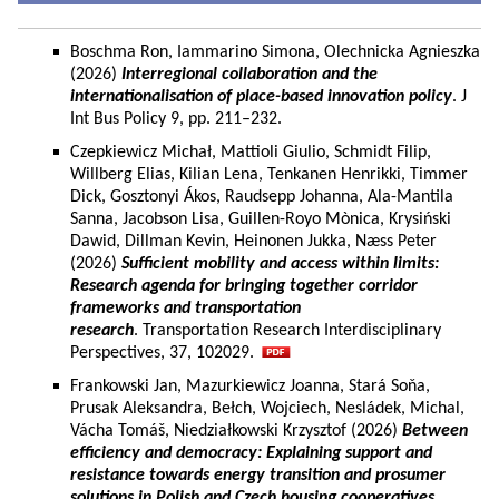
Boschma Ron, Iammarino Simona, Olechnicka Agnieszka
(2026)
Interregional collaboration and the
internationalisation of place-based innovation policy
. J
Int Bus Policy 9, pp. 211–232.
Czepkiewicz Michał, Mattioli Giulio, Schmidt Filip,
Willberg Elias, Kilian Lena, Tenkanen Henrikki, Timmer
Dick, Gosztonyi Ákos, Raudsepp Johanna, Ala-Mantila
Sanna, Jacobson Lisa, Guillen-Royo Mònica, Krysiński
Dawid, Dillman Kevin, Heinonen Jukka, Næss Peter
(2026)
Sufficient mobility and access within limits:
Research agenda for bringing together corridor
frameworks and transportation
research
. Transportation Research Interdisciplinary
Perspectives, 37, 102029.
Frankowski Jan, Mazurkiewicz Joanna, Stará Soňa,
Prusak Aleksandra, Bełch, Wojciech, Nesládek, Michal,
Vácha Tomáš, Niedziałkowski Krzysztof (2026)
Between
efficiency and democracy: Explaining support and
resistance towards energy transition and prosumer
solutions in Polish and Czech housing cooperatives.