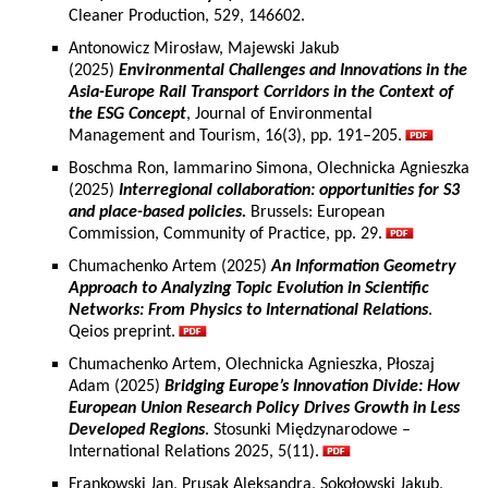
Cleaner Production, 529, 146602.
Antonowicz Mirosław, Majewski Jakub
(2025)
Environmental Challenges and Innovations in the
Asia-Europe Rail Transport Corridors in the Context of
the ESG Concept
, Journal of Environmental
Management and Tourism, 16(3), pp. 191–205.
Boschma Ron, Iammarino Simona, Olechnicka Agnieszka
(2025)
Interregional collaboration: opportunities for S3
and place-based policies.
Brussels: European
Commission, Community of Practice, pp. 29.
Chumachenko Artem (2025)
An Information Geometry
Approach to Analyzing Topic Evolution in Scientific
Networks: From Physics to International Relations
.
Qeios preprint.
Chumachenko Artem, Olechnicka Agnieszka, Płoszaj
Adam (2025)
Bridging Europe’s Innovation Divide: How
European Union Research Policy Drives Growth in Less
Developed Regions
. Stosunki Międzynarodowe –
International Relations 2025, 5(11).
Frankowski Jan, Prusak Aleksandra, Sokołowski Jakub,