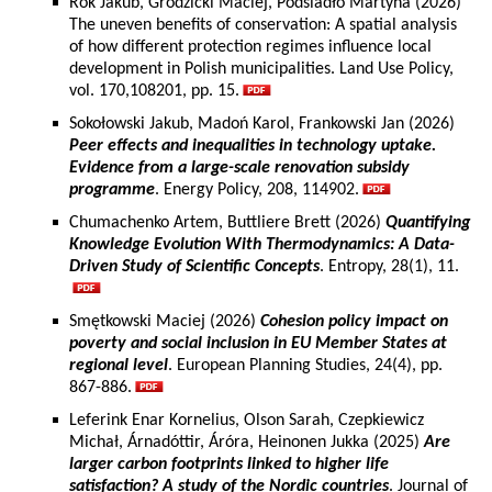
Rok Jakub, Grodzicki Maciej, Podsiadło Martyna (2026)
The uneven benefits of conservation: A spatial analysis
of how different protection regimes influence local
development in Polish municipalities. Land Use Policy,
vol. 170,108201, pp. 15.
Sokołowski Jakub, Madoń Karol, Frankowski Jan (2026)
Peer effects and inequalities in technology uptake.
Evidence from a large-scale renovation subsidy
programme
. Energy Policy, 208, 114902.
Chumachenko Artem, Buttliere Brett (2026)
Quantifying
Knowledge Evolution With Thermodynamics: A Data-
Driven Study of Scientific Concepts
. Entropy, 28(1), 11.
Smętkowski Maciej (2026)
Cohesion policy impact on
poverty and social inclusion in EU Member States at
regional level
. European Planning Studies, 24(4), pp.
867-886.
Leferink Enar Kornelius, Olson Sarah, Czepkiewicz
Michał, Árnadóttir, Áróra, Heinonen Jukka (2025)
Are
larger carbon footprints linked to higher life
satisfaction? A study of the Nordic countries
. Journal of