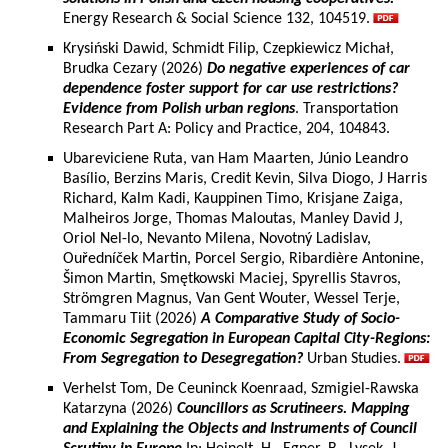
Energy Research & Social Science 132, 104519.
Krysiński Dawid, Schmidt Filip, Czepkiewicz Michał,
Brudka Cezary (2026)
Do negative experiences of car
dependence foster support for car use restrictions?
Evidence from Polish urban regions
. Transportation
Research Part A: Policy and Practice, 204, 104843.
Ubareviciene Ruta, van Ham Maarten, Júnio Leandro
Basílio, Berzins Maris, Credit Kevin, Silva Diogo, J Harris
Richard, Kalm Kadi, Kauppinen Timo, Krisjane Zaiga,
Malheiros Jorge, Thomas Maloutas, Manley David J,
Oriol Nel-lo, Nevanto Milena, Novotný Ladislav,
Ouředníček Martin, Porcel Sergio, Ribardière Antonine,
Šimon Martin, Smętkowski Maciej, Spyrellis Stavros,
Strömgren Magnus, Van Gent Wouter, Wessel Terje,
Tammaru Tiit (2026)
A Comparative Study of Socio-
Economic Segregation in European Capital City-Regions:
From Segregation to Desegregation?
Urban Studies.
Verhelst Tom, De Ceuninck Koenraad, Szmigiel-Rawska
Katarzyna (2026)
Councillors as Scrutineers. Mapping
and Explaining the Objects and Instruments of Council