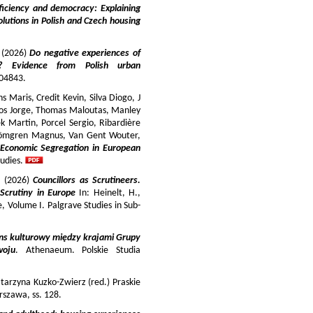
iciency and democracy: Explaining
lutions in Polish and Czech housing
y (2026)
Do negative experiences of
s? Evidence from Polish urban
 104843.
 Maris, Credit Kevin, Silva Diogo, J
iros Jorge, Thomas Maloutas, Manley
k Martin, Porcel Sergio, Ribardière
Strömgren Magnus, Van Gent Wouter,
-Economic Segregation in European
udies.
a (2026)
Councillors as Scrutineers.
Scrutiny in Europe
In: Heinelt, H.,
pe, Volume I. Palgrave Studies in Sub-
ns kulturowy między krajami Grupy
woju
. Athenaeum. Polskie Studia
tarzyna Kuzko-Zwierz (red.) Praskie
szawa, ss. 128.