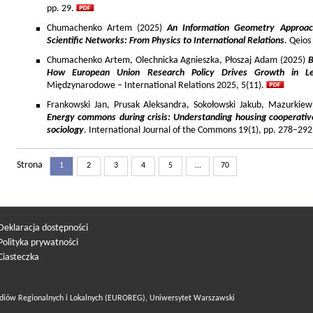
pp. 29.
Chumachenko Artem (2025)
An Information Geometry Approach
Scientific Networks: From Physics to International Relations
. Qeios
Chumachenko Artem, Olechnicka Agnieszka, Płoszaj Adam (2025)
B
How European Union Research Policy Drives Growth in Le
Międzynarodowe – International Relations 2025, 5(11).
Frankowski Jan, Prusak Aleksandra, Sokołowski Jakub, Mazurkiew
Energy commons during crisis: Understanding housing cooperativ
sociology
. International Journal of the Commons 19(1), pp. 278–292
Strona
1
2
3
4
5
...
70
Deklaracja dostępności
Polityka prywatności
Ciasteczka
diów Regionalnych i Lokalnych (EUROREG), Uniwersytet Warszawski