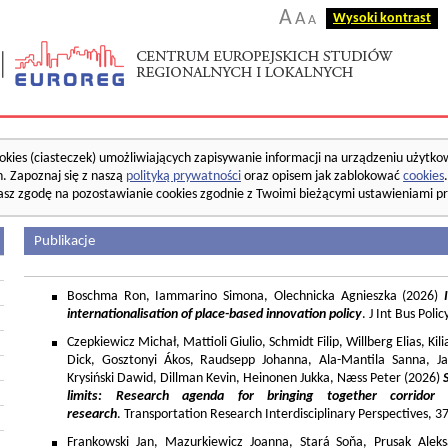
A
A
Wysoki kontrast
A
okies (ciasteczek) umożliwiających zapisywanie informacji na urządzeniu użytko
. Zapoznaj się z naszą
polityką prywatności
oraz opisem jak zablokować
cookies
asz zgodę na pozostawianie cookies zgodnie z Twoimi bieżącymi ustawieniami pr
Publikacje
Boschma Ron, Iammarino Simona, Olechnicka Agnieszka (2026)
I
internationalisation of place-based innovation policy
. J Int Bus Poli
Czepkiewicz Michał, Mattioli Giulio, Schmidt Filip, Willberg Elias, K
Dick, Gosztonyi Ákos, Raudsepp Johanna, Ala-Mantila Sanna, Ja
Krysiński Dawid, Dillman Kevin, Heinonen Jukka, Næss Peter (2026)
limits: Research agenda for bringing together corridor
research
. Transportation Research Interdisciplinary Perspectives, 
Frankowski Jan, Mazurkiewicz Joanna, Stará Soňa, Prusak Aleks