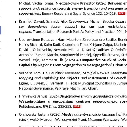
Michal, Vácha Tomáš, Niedziałkowski Krzysztof (2026)
Between eff
support and resistance towards energy transition and prosumer so
cooperatives.
Energy Research & Social Science 132, 104519.
Krysiński Dawid, Schmidt Filip, Czepkiewicz Michał, Brudka Cezar
car dependence foster support for car use restriction
regions
. Transportation Research Part A: Policy and Practice, 204,
Ubareviciene Ruta, van Ham Maarten, Júnio Leandro Basílio, Berzins
Harris Richard, Kalm Kadi, Kauppinen Timo, Krisjane Zaiga, Malhe
David J, Oriol Nel-lo, Nevanto Milena, Novotný Ladislav, Ouředníče
Antonine, Šimon Martin, Smętkowski Maciej, Spyrellis Stavros, 
Wessel Terje, Tammaru Tiit (2026)
A Comparative Study of Socio
Capital City-Regions: From Segregation to Desegregation?
Urban St
Verhelst Tom, De Ceuninck Koenraad, Szmigiel-Rawska Katarzyn
Mapping and Explaining the Objects and Instruments of Council 
Egner, B., Lysek, J., Verhelst, T. (eds) Municipal Councillors in Euro
National Governance. Palgrave Macmillan, Cham.
Hryniewicz Janusz (2026)
Długofalowe zmiany gospodarcze a dysta
Wyszehradzkiej a europejskim centrum innowacyjnego roz
Politologiczne, 89(1), ss. 235-253.
Orchowska Justyna (2026)
Między autentycznością i zmianą
[w:] Ka
ścieżki wokół Muzeum Warszawskiej Pragi, Muzeum Warszawy: War