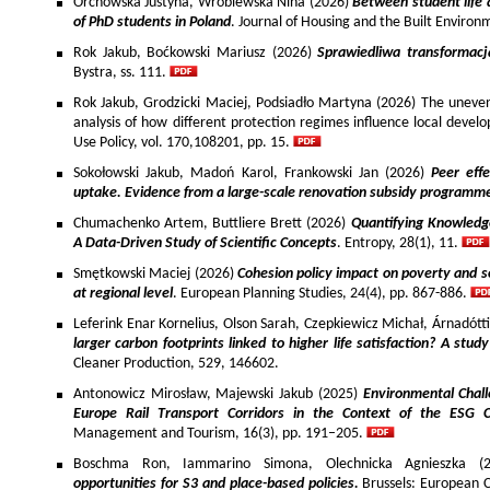
Orchowska Justyna, Wróblewska Nina (2026)
Between student life 
of PhD students in Poland
. Journal of Housing and the Built Environ
Rok Jakub, Boćkowski Mariusz (2026)
Sprawiedliwa transformac
Bystra, ss. 111.
Rok Jakub, Grodzicki Maciej, Podsiadło Martyna (2026) The uneven 
analysis of how different protection regimes influence local develo
Use Policy, vol. 170,108201, pp. 15.
Sokołowski Jakub, Madoń Karol, Frankowski Jan (2026)
Peer effe
uptake. Evidence from a large-scale renovation subsidy programm
Chumachenko Artem, Buttliere Brett (2026)
Quantifying Knowledg
A Data-Driven Study of Scientific Concepts
. Entropy, 28(1), 11.
Smętkowski Maciej (2026)
Cohesion policy impact on poverty and s
at regional level
. European Planning Studies, 24(4), pp. 867-886.
Leferink Enar Kornelius, Olson Sarah, Czepkiewicz Michał, Árnadótt
larger carbon footprints linked to higher life satisfaction? A stud
Cleaner Production, 529, 146602.
Antonowicz Mirosław, Majewski Jakub (2025)
Environmental Chall
Europe Rail Transport Corridors in the Context of the ESG 
Management and Tourism, 16(3), pp. 191–205.
Boschma Ron, Iammarino Simona, Olechnicka Agnieszka (2
opportunities for S3 and place-based policies.
Brussels: European 