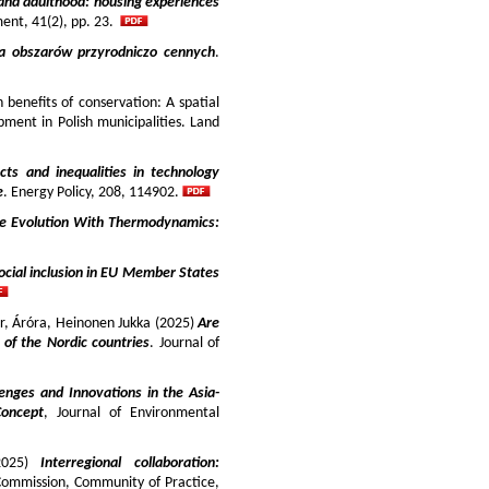
and adulthood: housing experiences
ment, 41(2), pp. 23.
ja obszarów przyrodniczo cennych
.
benefits of conservation: A spatial
pment in Polish municipalities. Land
cts and inequalities in technology
e
. Energy Policy, 208, 114902.
e Evolution With Thermodynamics:
ocial inclusion in EU Member States
ir, Áróra, Heinonen Jukka (2025)
Are
y of the Nordic countries
. Journal of
enges and Innovations in the Asia-
Concept
, Journal of Environmental
025)
Interregional collaboration:
Commission, Community of Practice,