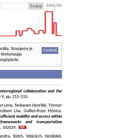
ENGLISH
wnika. Stosujemy je
Zamknij
. Kontynuując
zeglądarki.
nterregional collaboration and the
cy 9, pp. 211–232.
ilian Lena, Tenkanen Henrikki, Timmer
cobson Lisa, Guillen-Royo Mònica,
Sufficient mobility and access within
 frameworks and transportation
37, 102029.
andra, Bełch, Wojciech, Nesládek,