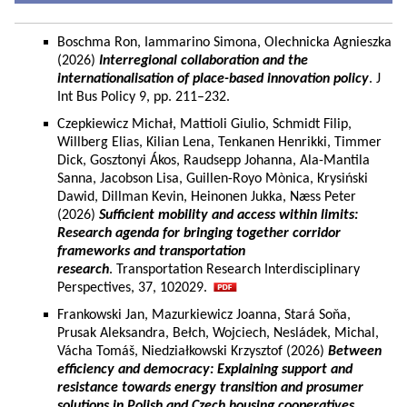
Boschma Ron, Iammarino Simona, Olechnicka Agnieszka
(2026)
Interregional collaboration and the
internationalisation of place-based innovation policy
. J
Int Bus Policy 9, pp. 211–232.
Czepkiewicz Michał, Mattioli Giulio, Schmidt Filip,
Willberg Elias, Kilian Lena, Tenkanen Henrikki, Timmer
Dick, Gosztonyi Ákos, Raudsepp Johanna, Ala-Mantila
Sanna, Jacobson Lisa, Guillen-Royo Mònica, Krysiński
Dawid, Dillman Kevin, Heinonen Jukka, Næss Peter
(2026)
Sufficient mobility and access within limits:
Research agenda for bringing together corridor
frameworks and transportation
research
. Transportation Research Interdisciplinary
Perspectives, 37, 102029.
Frankowski Jan, Mazurkiewicz Joanna, Stará Soňa,
Prusak Aleksandra, Bełch, Wojciech, Nesládek, Michal,
Vácha Tomáš, Niedziałkowski Krzysztof (2026)
Between
efficiency and democracy: Explaining support and
resistance towards energy transition and prosumer
solutions in Polish and Czech housing cooperatives.