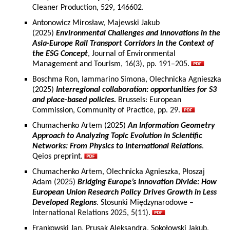
Cleaner Production, 529, 146602.
Antonowicz Mirosław, Majewski Jakub
(2025)
Environmental Challenges and Innovations in the
Asia-Europe Rail Transport Corridors in the Context of
the ESG Concept
, Journal of Environmental
Management and Tourism, 16(3), pp. 191–205.
Boschma Ron, Iammarino Simona, Olechnicka Agnieszka
(2025)
Interregional collaboration: opportunities for S3
and place-based policies.
Brussels: European
Commission, Community of Practice, pp. 29.
Chumachenko Artem (2025)
An Information Geometry
Approach to Analyzing Topic Evolution in Scientific
Networks: From Physics to International Relations
.
Qeios preprint.
Chumachenko Artem, Olechnicka Agnieszka, Płoszaj
Adam (2025)
Bridging Europe’s Innovation Divide: How
European Union Research Policy Drives Growth in Less
Developed Regions
. Stosunki Międzynarodowe –
International Relations 2025, 5(11).
Frankowski Jan, Prusak Aleksandra, Sokołowski Jakub,