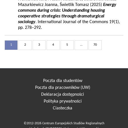
Mazurkiewicz Joanna, Świetlik Tomasz (2025)
Energy
commons during crisis: Understanding housing
cooperative strategies through dramaturgical
sociology
. International Journal of the Commons 19(1),
pp. 278–292.
1
2
3
4
5
...
70
Poczta dla studentów
Poczta dla pracowników (UW)
Deklaracja dostępności
Polityka prywatności
Ciasteczka
©2012-2026 Centrum Europejskich Studiów Regionalnych