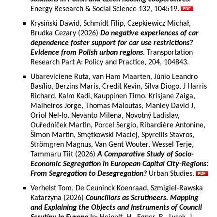
Energy Research & Social Science 132, 104519.
Krysiński Dawid, Schmidt Filip, Czepkiewicz Michał,
Brudka Cezary (2026)
Do negative experiences of car
dependence foster support for car use restrictions?
Evidence from Polish urban regions
. Transportation
Research Part A: Policy and Practice, 204, 104843.
Ubareviciene Ruta, van Ham Maarten, Júnio Leandro
Basílio, Berzins Maris, Credit Kevin, Silva Diogo, J Harris
Richard, Kalm Kadi, Kauppinen Timo, Krisjane Zaiga,
Malheiros Jorge, Thomas Maloutas, Manley David J,
Oriol Nel-lo, Nevanto Milena, Novotný Ladislav,
Ouředníček Martin, Porcel Sergio, Ribardière Antonine,
Šimon Martin, Smętkowski Maciej, Spyrellis Stavros,
Strömgren Magnus, Van Gent Wouter, Wessel Terje,
Tammaru Tiit (2026)
A Comparative Study of Socio-
Economic Segregation in European Capital City-Regions:
From Segregation to Desegregation?
Urban Studies.
Verhelst Tom, De Ceuninck Koenraad, Szmigiel-Rawska
Katarzyna (2026)
Councillors as Scrutineers. Mapping
and Explaining the Objects and Instruments of Council