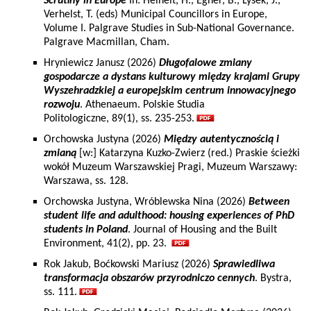
Scrutiny in Europe
In: Heinelt, H., Egner, B., Lysek, J.,
Verhelst, T. (eds) Municipal Councillors in Europe,
Volume I. Palgrave Studies in Sub-National Governance.
Palgrave Macmillan, Cham.
Hryniewicz Janusz (2026)
Długofalowe zmiany
gospodarcze a dystans kulturowy między krajami Grupy
Wyszehradzkiej a europejskim centrum innowacyjnego
rozwoju
. Athenaeum. Polskie Studia
Politologiczne, 89(1), ss. 235-253.
Orchowska Justyna (2026)
Między autentycznością i
zmianą
[w:] Katarzyna Kuzko-Zwierz (red.) Praskie ścieżki
wokół Muzeum Warszawskiej Pragi, Muzeum Warszawy:
Warszawa, ss. 128.
Orchowska Justyna, Wróblewska Nina (2026)
Between
student life and adulthood: housing experiences of PhD
students in Poland
. Journal of Housing and the Built
Environment, 41(2), pp. 23.
Rok Jakub, Boćkowski Mariusz (2026)
Sprawiedliwa
transformacja obszarów przyrodniczo cennych
. Bystra,
ss. 111.