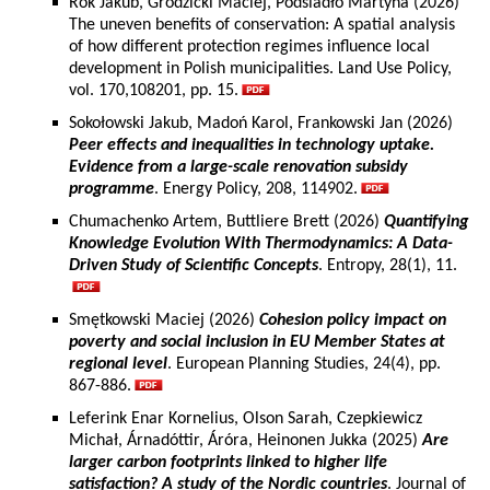
Rok Jakub, Grodzicki Maciej, Podsiadło Martyna (2026)
The uneven benefits of conservation: A spatial analysis
of how different protection regimes influence local
development in Polish municipalities. Land Use Policy,
vol. 170,108201, pp. 15.
Sokołowski Jakub, Madoń Karol, Frankowski Jan (2026)
Peer effects and inequalities in technology uptake.
Evidence from a large-scale renovation subsidy
programme
. Energy Policy, 208, 114902.
Chumachenko Artem, Buttliere Brett (2026)
Quantifying
Knowledge Evolution With Thermodynamics: A Data-
Driven Study of Scientific Concepts
. Entropy, 28(1), 11.
Smętkowski Maciej (2026)
Cohesion policy impact on
poverty and social inclusion in EU Member States at
regional level
. European Planning Studies, 24(4), pp.
867-886.
Leferink Enar Kornelius, Olson Sarah, Czepkiewicz
Michał, Árnadóttir, Áróra, Heinonen Jukka (2025)
Are
larger carbon footprints linked to higher life
satisfaction? A study of the Nordic countries
. Journal of