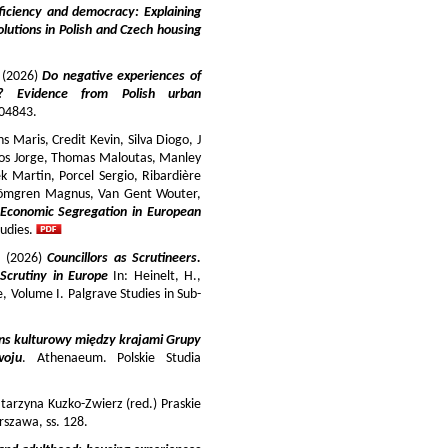
iciency and democracy: Explaining
lutions in Polish and Czech housing
y (2026)
Do negative experiences of
s? Evidence from Polish urban
 104843.
 Maris, Credit Kevin, Silva Diogo, J
iros Jorge, Thomas Maloutas, Manley
k Martin, Porcel Sergio, Ribardière
Strömgren Magnus, Van Gent Wouter,
-Economic Segregation in European
udies.
a (2026)
Councillors as Scrutineers.
Scrutiny in Europe
In: Heinelt, H.,
pe, Volume I. Palgrave Studies in Sub-
ns kulturowy między krajami Grupy
woju
. Athenaeum. Polskie Studia
tarzyna Kuzko-Zwierz (red.) Praskie
szawa, ss. 128.