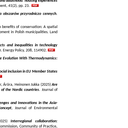
and adulthood: housing experiences
ment, 41(2), pp. 23.
ja obszarów przyrodniczo cennych
.
benefits of conservation: A spatial
pment in Polish municipalities. Land
cts and inequalities in technology
e
. Energy Policy, 208, 114902.
e Evolution With Thermodynamics:
ocial inclusion in EU Member States
ir, Áróra, Heinonen Jukka (2025)
Are
y of the Nordic countries
. Journal of
enges and Innovations in the Asia-
Concept
, Journal of Environmental
025)
Interregional collaboration:
Commission, Community of Practice,