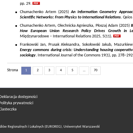
pp. 29.
Chumachenko Artem (2025)
An Information Geometry Approach
Scientific Networks: From Physics to International Relations
. Qeios
Chumachenko Artem, Olechnicka Agnieszka, Płoszaj Adam (2025)
B
How European Union Research Policy Drives Growth in Le
Międzynarodowe – International Relations 2025, 5(11).
Frankowski Jan, Prusak Aleksandra, Sokołowski Jakub, Mazurkiew
Energy commons during crisis: Understanding housing cooperativ
sociology
. International Journal of the Commons 19(1), pp. 278–292
Strona
1
2
3
4
5
...
70
Deklaracja dostępności
Polityka prywatności
Ciasteczka
diów Regionalnych i Lokalnych (EUROREG), Uniwersytet Warszawski