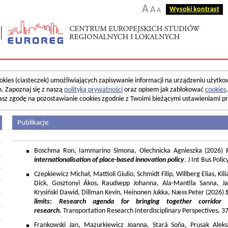
A
A
Wysoki kontrast
A
okies (ciasteczek) umożliwiających zapisywanie informacji na urządzeniu użytko
. Zapoznaj się z naszą
polityką prywatności
oraz opisem jak zablokować
cookies
asz zgodę na pozostawianie cookies zgodnie z Twoimi bieżącymi ustawieniami pr
Publikacje
Boschma Ron, Iammarino Simona, Olechnicka Agnieszka (2026)
I
internationalisation of place-based innovation policy
. J Int Bus Poli
Czepkiewicz Michał, Mattioli Giulio, Schmidt Filip, Willberg Elias, K
Dick, Gosztonyi Ákos, Raudsepp Johanna, Ala-Mantila Sanna, Ja
Krysiński Dawid, Dillman Kevin, Heinonen Jukka, Næss Peter (2026)
limits: Research agenda for bringing together corridor
research
. Transportation Research Interdisciplinary Perspectives, 
Frankowski Jan, Mazurkiewicz Joanna, Stará Soňa, Prusak Aleks