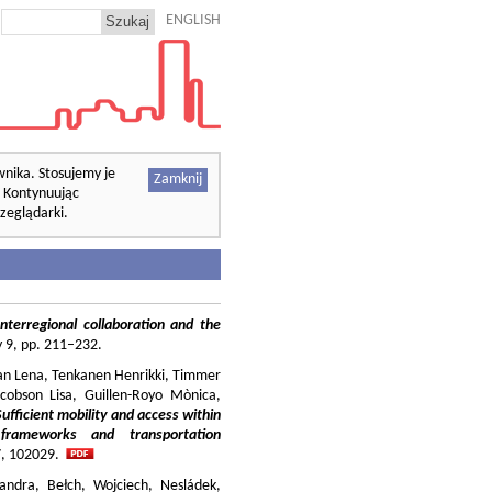
ENGLISH
wnika. Stosujemy je
Zamknij
. Kontynuując
zeglądarki.
nterregional collaboration and the
cy 9, pp. 211–232.
ilian Lena, Tenkanen Henrikki, Timmer
cobson Lisa, Guillen-Royo Mònica,
Sufficient mobility and access within
 frameworks and transportation
37, 102029.
andra, Bełch, Wojciech, Nesládek,