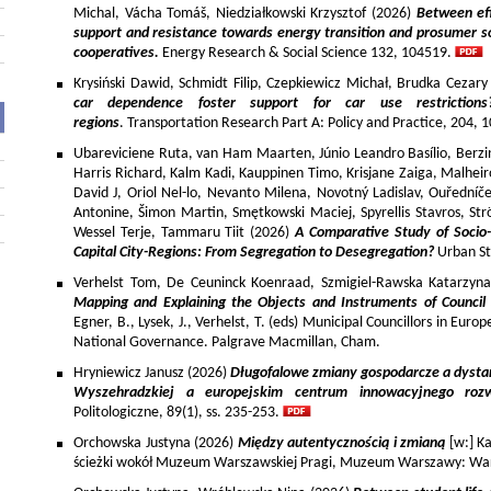
Michal, Vácha Tomáš, Niedziałkowski Krzysztof (2026)
Between eff
support and resistance towards energy transition and prosumer so
cooperatives.
Energy Research & Social Science 132, 104519.
Krysiński Dawid, Schmidt Filip, Czepkiewicz Michał, Brudka Cezar
car dependence foster support for car use restriction
regions
. Transportation Research Part A: Policy and Practice, 204,
Ubareviciene Ruta, van Ham Maarten, Júnio Leandro Basílio, Berzins
Harris Richard, Kalm Kadi, Kauppinen Timo, Krisjane Zaiga, Malhe
David J, Oriol Nel-lo, Nevanto Milena, Novotný Ladislav, Ouředníče
Antonine, Šimon Martin, Smętkowski Maciej, Spyrellis Stavros, 
Wessel Terje, Tammaru Tiit (2026)
A Comparative Study of Socio
Capital City-Regions: From Segregation to Desegregation?
Urban St
Verhelst Tom, De Ceuninck Koenraad, Szmigiel-Rawska Katarzyn
Mapping and Explaining the Objects and Instruments of Council 
Egner, B., Lysek, J., Verhelst, T. (eds) Municipal Councillors in Euro
National Governance. Palgrave Macmillan, Cham.
Hryniewicz Janusz (2026)
Długofalowe zmiany gospodarcze a dysta
Wyszehradzkiej a europejskim centrum innowacyjnego roz
Politologiczne, 89(1), ss. 235-253.
Orchowska Justyna (2026)
Między autentycznością i zmianą
[w:] Ka
ścieżki wokół Muzeum Warszawskiej Pragi, Muzeum Warszawy: War