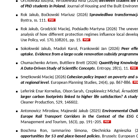
Orchowska Justyna, Wróblewska Nina (2026)
Between student life 
of PhD students in Poland
. Journal of Housing and the Built Environ
Rok Jakub, Boćkowski Mariusz (2026)
Sprawiedliwa transformac
Bystra, ss. 111.
Rok Jakub, Grodzicki Maciej, Podsiadło Martyna (2026) The uneven 
analysis of how different protection regimes influence local develo
Use Policy, vol. 170,108201, pp. 15.
Sokołowski Jakub, Madoń Karol, Frankowski Jan (2026)
Peer effe
uptake. Evidence from a large-scale renovation subsidy programm
Chumachenko Artem, Buttliere Brett (2026)
Quantifying Knowledg
A Data-Driven Study of Scientific Concepts
. Entropy, 28(1), 11.
Smętkowski Maciej (2026)
Cohesion policy impact on poverty and s
at regional level
. European Planning Studies, 24(4), pp. 867-886.
Leferink Enar Kornelius, Olson Sarah, Czepkiewicz Michał, Árnadótt
larger carbon footprints linked to higher life satisfaction? A stud
Cleaner Production, 529, 146602.
Antonowicz Mirosław, Majewski Jakub (2025)
Environmental Chall
Europe Rail Transport Corridors in the Context of the ESG 
Management and Tourism, 16(3), pp. 191–205.
Boschma Ron, Iammarino Simona, Olechnicka Agnieszka (2
opportunities for S3 and place-based policies.
Brussels: European 