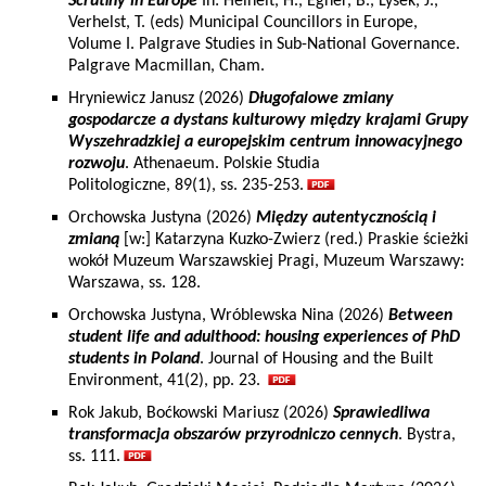
Scrutiny in Europe
In: Heinelt, H., Egner, B., Lysek, J.,
Verhelst, T. (eds) Municipal Councillors in Europe,
Volume I. Palgrave Studies in Sub-National Governance.
Palgrave Macmillan, Cham.
Hryniewicz Janusz (2026)
Długofalowe zmiany
gospodarcze a dystans kulturowy między krajami Grupy
Wyszehradzkiej a europejskim centrum innowacyjnego
rozwoju
. Athenaeum. Polskie Studia
Politologiczne, 89(1), ss. 235-253.
Orchowska Justyna (2026)
Między autentycznością i
zmianą
[w:] Katarzyna Kuzko-Zwierz (red.) Praskie ścieżki
wokół Muzeum Warszawskiej Pragi, Muzeum Warszawy:
Warszawa, ss. 128.
Orchowska Justyna, Wróblewska Nina (2026)
Between
student life and adulthood: housing experiences of PhD
students in Poland
. Journal of Housing and the Built
Environment, 41(2), pp. 23.
Rok Jakub, Boćkowski Mariusz (2026)
Sprawiedliwa
transformacja obszarów przyrodniczo cennych
. Bystra,
ss. 111.