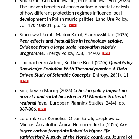
Rok Jakub, Grodzicki Maciej, Podsiadło Martyna (2026)
The uneven benefits of conservation: A spatial analysis
of how different protection regimes influence local
development in Polish municipalities. Land Use Policy,
vol. 170,108201, pp. 15.
Sokołowski Jakub, Madoń Karol, Frankowski Jan (2026)
Peer effects and inequalities in technology uptake.
Evidence from a large-scale renovation subsidy
programme
. Energy Policy, 208, 114902.
Chumachenko Artem, Buttliere Brett (2026)
Quantifying
Knowledge Evolution With Thermodynamics: A Data-
Driven Study of Scientific Concepts
. Entropy, 28(1), 11.
Smętkowski Maciej (2026)
Cohesion policy impact on
poverty and social inclusion in EU Member States at
regional level
. European Planning Studies, 24(4), pp.
867-886.
Leferink Enar Kornelius, Olson Sarah, Czepkiewicz
Michał, Árnadóttir, Áróra, Heinonen Jukka (2025)
Are
larger carbon footprints linked to higher life
satisfaction? A study of the Nordic countries
. Journal of