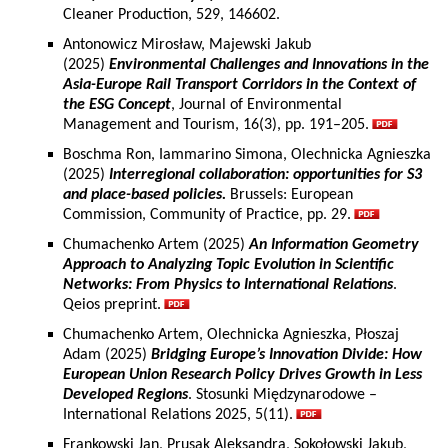
Cleaner Production, 529, 146602.
Antonowicz Mirosław, Majewski Jakub
(2025)
Environmental Challenges and Innovations in the
Asia-Europe Rail Transport Corridors in the Context of
the ESG Concept
, Journal of Environmental
Management and Tourism, 16(3), pp. 191–205.
Boschma Ron, Iammarino Simona, Olechnicka Agnieszka
(2025)
Interregional collaboration: opportunities for S3
and place-based policies.
Brussels: European
Commission, Community of Practice, pp. 29.
Chumachenko Artem (2025)
An Information Geometry
Approach to Analyzing Topic Evolution in Scientific
Networks: From Physics to International Relations
.
Qeios preprint.
Chumachenko Artem, Olechnicka Agnieszka, Płoszaj
Adam (2025)
Bridging Europe’s Innovation Divide: How
European Union Research Policy Drives Growth in Less
Developed Regions
. Stosunki Międzynarodowe –
International Relations 2025, 5(11).
Frankowski Jan, Prusak Aleksandra, Sokołowski Jakub,