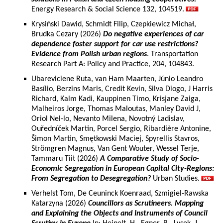
Energy Research & Social Science 132, 104519.
Krysiński Dawid, Schmidt Filip, Czepkiewicz Michał,
Brudka Cezary (2026)
Do negative experiences of car
dependence foster support for car use restrictions?
Evidence from Polish urban regions
. Transportation
Research Part A: Policy and Practice, 204, 104843.
Ubareviciene Ruta, van Ham Maarten, Júnio Leandro
Basílio, Berzins Maris, Credit Kevin, Silva Diogo, J Harris
Richard, Kalm Kadi, Kauppinen Timo, Krisjane Zaiga,
Malheiros Jorge, Thomas Maloutas, Manley David J,
Oriol Nel-lo, Nevanto Milena, Novotný Ladislav,
Ouředníček Martin, Porcel Sergio, Ribardière Antonine,
Šimon Martin, Smętkowski Maciej, Spyrellis Stavros,
Strömgren Magnus, Van Gent Wouter, Wessel Terje,
Tammaru Tiit (2026)
A Comparative Study of Socio-
Economic Segregation in European Capital City-Regions:
From Segregation to Desegregation?
Urban Studies.
Verhelst Tom, De Ceuninck Koenraad, Szmigiel-Rawska
Katarzyna (2026)
Councillors as Scrutineers. Mapping
and Explaining the Objects and Instruments of Council