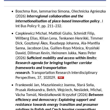
Boschma Ron, Iammarino Simona, Olechnicka Agnieszka
(2026)
Interregional collaboration and the
internationalisation of place-based innovation policy
. J
Int Bus Policy 9, pp. 211–232.
Czepkiewicz Michał, Mattioli Giulio, Schmidt Filip,
Willberg Elias, Kilian Lena, Tenkanen Henrikki, Timmer
Dick, Gosztonyi Ákos, Raudsepp Johanna, Ala-Mantila
Sanna, Jacobson Lisa, Guillen-Royo Mònica, Krysiński
Dawid, Dillman Kevin, Heinonen Jukka, Næss Peter
(2026)
Sufficient mobility and access within limits:
Research agenda for bringing together corridor
frameworks and transportation
research
. Transportation Research Interdisciplinary
Perspectives, 37, 102029.
Frankowski Jan, Mazurkiewicz Joanna, Stará Soňa,
Prusak Aleksandra, Bełch, Wojciech, Nesládek, Michal,
Vácha Tomáš, Niedziałkowski Krzysztof (2026)
Between
efficiency and democracy: Explaining support and
resistance towards energy transition and prosumer
solutions in Polish and Czech housing cooperatives.