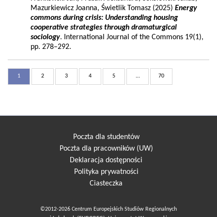
Mazurkiewicz Joanna, Świetlik Tomasz (2025)
Energy
commons during crisis: Understanding housing
cooperative strategies through dramaturgical
sociology
. International Journal of the Commons 19(1),
pp. 278–292.
1
2
3
4
5
...
70
Poczta dla studentów
Poczta dla pracowników (UW)
Deklaracja dostępności
Polityka prywatności
Ciasteczka
©2012-2026 Centrum Europejskich Studiów Regionalnych