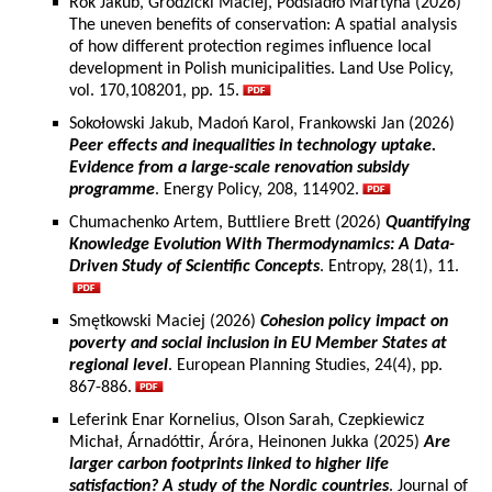
Rok Jakub, Grodzicki Maciej, Podsiadło Martyna (2026)
The uneven benefits of conservation: A spatial analysis
of how different protection regimes influence local
development in Polish municipalities. Land Use Policy,
vol. 170,108201, pp. 15.
Sokołowski Jakub, Madoń Karol, Frankowski Jan (2026)
Peer effects and inequalities in technology uptake.
Evidence from a large-scale renovation subsidy
programme
. Energy Policy, 208, 114902.
Chumachenko Artem, Buttliere Brett (2026)
Quantifying
Knowledge Evolution With Thermodynamics: A Data-
Driven Study of Scientific Concepts
. Entropy, 28(1), 11.
Smętkowski Maciej (2026)
Cohesion policy impact on
poverty and social inclusion in EU Member States at
regional level
. European Planning Studies, 24(4), pp.
867-886.
Leferink Enar Kornelius, Olson Sarah, Czepkiewicz
Michał, Árnadóttir, Áróra, Heinonen Jukka (2025)
Are
larger carbon footprints linked to higher life
satisfaction? A study of the Nordic countries
. Journal of