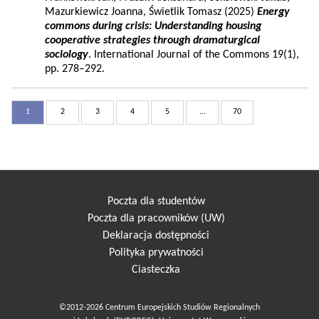
Mazurkiewicz Joanna, Świetlik Tomasz (2025)
Energy
commons during crisis: Understanding housing
cooperative strategies through dramaturgical
sociology
. International Journal of the Commons 19(1),
pp. 278–292.
1
2
3
4
5
...
70
Poczta dla studentów
Poczta dla pracowników (UW)
Deklaracja dostępności
Polityka prywatności
Ciasteczka
©2012-2026 Centrum Europejskich Studiów Regionalnych