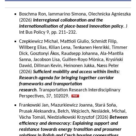
Boschma Ron, Iammarino Simona, Olechnicka Agnieszka
(2026)
Interregional collaboration and the
internationalisation of place-based innovation policy
. J
Int Bus Policy 9, pp. 211–232.
Czepkiewicz Michał, Mattioli Giulio, Schmidt Filip,
Willberg Elias, Kilian Lena, Tenkanen Henrikki, Timmer
Dick, Gosztonyi Ákos, Raudsepp Johanna, Ala-Mantila
Sanna, Jacobson Lisa, Guillen-Royo Mònica, Krysiński
Dawid, Dillman Kevin, Heinonen Jukka, Næss Peter
(2026)
Sufficient mobility and access within limits:
Research agenda for bringing together corridor
frameworks and transportation
research
. Transportation Research Interdisciplinary
Perspectives, 37, 102029.
Frankowski Jan, Mazurkiewicz Joanna, Stará Soňa,
Prusak Aleksandra, Bełch, Wojciech, Nesládek, Michal,
Vácha Tomáš, Niedziałkowski Krzysztof (2026)
Between
efficiency and democracy: Explaining support and
resistance towards energy transition and prosumer
solutions in Polish and Czech housing cooperatives.