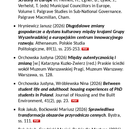
Scrutiny in Europe
In: Heinelt, H., Egner, B., Lysek, J.,
Verhelst, T. (eds) Municipal Councillors in Europe,
Volume I. Palgrave Studies in Sub-National Governance.
Palgrave Macmillan, Cham.
Hryniewicz Janusz (2026)
Długofalowe zmiany
gospodarcze a dystans kulturowy między krajami Grupy
Wyszehradzkiej a europejskim centrum innowacyjnego
rozwoju
. Athenaeum. Polskie Studia
Politologiczne, 89(1), ss. 235-253.
Orchowska Justyna (2026)
Między autentycznością i
zmianą
[w:] Katarzyna Kuzko-Zwierz (red.) Praskie ścieżki
wokół Muzeum Warszawskiej Pragi, Muzeum Warszawy:
Warszawa, ss. 128.
Orchowska Justyna, Wróblewska Nina (2026)
Between
student life and adulthood: housing experiences of PhD
students in Poland
. Journal of Housing and the Built
Environment, 41(2), pp. 23.
Rok Jakub, Boćkowski Mariusz (2026)
Sprawiedliwa
transformacja obszarów przyrodniczo cennych
. Bystra,
ss. 111.