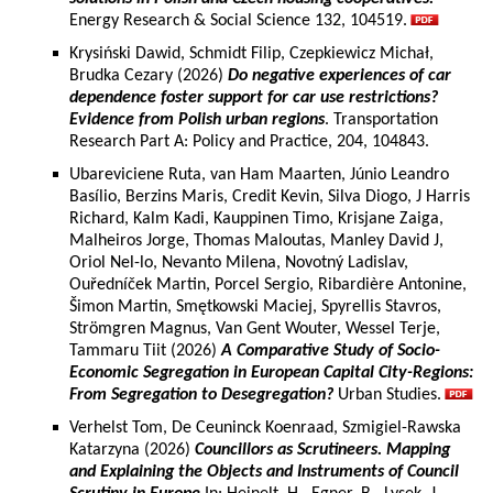
Energy Research & Social Science 132, 104519.
Krysiński Dawid, Schmidt Filip, Czepkiewicz Michał,
Brudka Cezary (2026)
Do negative experiences of car
dependence foster support for car use restrictions?
Evidence from Polish urban regions
. Transportation
Research Part A: Policy and Practice, 204, 104843.
Ubareviciene Ruta, van Ham Maarten, Júnio Leandro
Basílio, Berzins Maris, Credit Kevin, Silva Diogo, J Harris
Richard, Kalm Kadi, Kauppinen Timo, Krisjane Zaiga,
Malheiros Jorge, Thomas Maloutas, Manley David J,
Oriol Nel-lo, Nevanto Milena, Novotný Ladislav,
Ouředníček Martin, Porcel Sergio, Ribardière Antonine,
Šimon Martin, Smętkowski Maciej, Spyrellis Stavros,
Strömgren Magnus, Van Gent Wouter, Wessel Terje,
Tammaru Tiit (2026)
A Comparative Study of Socio-
Economic Segregation in European Capital City-Regions:
From Segregation to Desegregation?
Urban Studies.
Verhelst Tom, De Ceuninck Koenraad, Szmigiel-Rawska
Katarzyna (2026)
Councillors as Scrutineers. Mapping
and Explaining the Objects and Instruments of Council