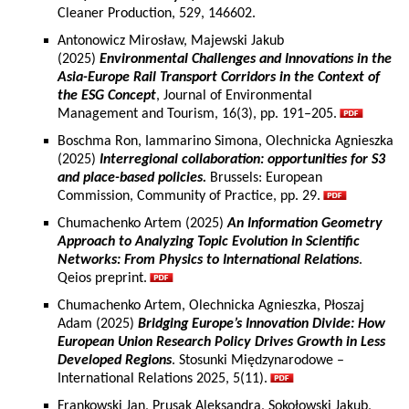
Cleaner Production, 529, 146602.
Antonowicz Mirosław, Majewski Jakub
(2025)
Environmental Challenges and Innovations in the
Asia-Europe Rail Transport Corridors in the Context of
the ESG Concept
, Journal of Environmental
Management and Tourism, 16(3), pp. 191–205.
Boschma Ron, Iammarino Simona, Olechnicka Agnieszka
(2025)
Interregional collaboration: opportunities for S3
and place-based policies.
Brussels: European
Commission, Community of Practice, pp. 29.
Chumachenko Artem (2025)
An Information Geometry
Approach to Analyzing Topic Evolution in Scientific
Networks: From Physics to International Relations
.
Qeios preprint.
Chumachenko Artem, Olechnicka Agnieszka, Płoszaj
Adam (2025)
Bridging Europe’s Innovation Divide: How
European Union Research Policy Drives Growth in Less
Developed Regions
. Stosunki Międzynarodowe –
International Relations 2025, 5(11).
Frankowski Jan, Prusak Aleksandra, Sokołowski Jakub,