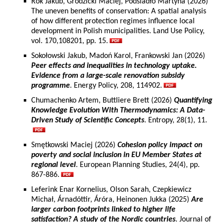
Rok Jakub, Grodzicki Maciej, Podsiadło Martyna (2026)
The uneven benefits of conservation: A spatial analysis
of how different protection regimes influence local
development in Polish municipalities. Land Use Policy,
vol. 170,108201, pp. 15.
Sokołowski Jakub, Madoń Karol, Frankowski Jan (2026)
Peer effects and inequalities in technology uptake.
Evidence from a large-scale renovation subsidy
programme
. Energy Policy, 208, 114902.
Chumachenko Artem, Buttliere Brett (2026)
Quantifying
Knowledge Evolution With Thermodynamics: A Data-
Driven Study of Scientific Concepts
. Entropy, 28(1), 11.
Smętkowski Maciej (2026)
Cohesion policy impact on
poverty and social inclusion in EU Member States at
regional level
. European Planning Studies, 24(4), pp.
867-886.
Leferink Enar Kornelius, Olson Sarah, Czepkiewicz
Michał, Árnadóttir, Áróra, Heinonen Jukka (2025)
Are
larger carbon footprints linked to higher life
satisfaction? A study of the Nordic countries
. Journal of