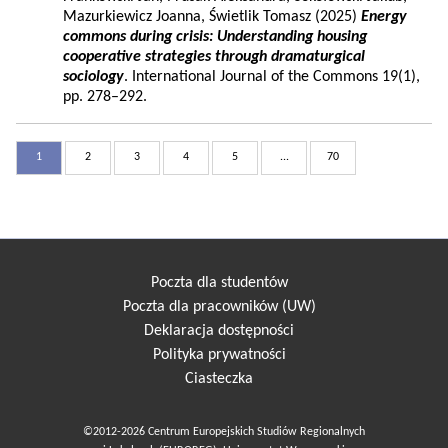
Mazurkiewicz Joanna, Świetlik Tomasz (2025)
Energy
commons during crisis: Understanding housing
cooperative strategies through dramaturgical
sociology
. International Journal of the Commons 19(1),
pp. 278–292.
1
2
3
4
5
...
70
Poczta dla studentów
Poczta dla pracowników (UW)
Deklaracja dostępności
Polityka prywatności
Ciasteczka
©2012-2026 Centrum Europejskich Studiów Regionalnych