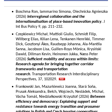
Boschma Ron, Iammarino Simona, Olechnicka Agnieszka
(2026)
Interregional collaboration and the
internationalisation of place-based innovation policy
. J
Int Bus Policy 9, pp. 211–232.
Czepkiewicz Michał, Mattioli Giulio, Schmidt Filip,
Willberg Elias, Kilian Lena, Tenkanen Henrikki, Timmer
Dick, Gosztonyi Ákos, Raudsepp Johanna, Ala-Mantila
Sanna, Jacobson Lisa, Guillen-Royo Mònica, Krysiński
Dawid, Dillman Kevin, Heinonen Jukka, Næss Peter
(2026)
Sufficient mobility and access within limits:
Research agenda for bringing together corridor
frameworks and transportation
research
. Transportation Research Interdisciplinary
Perspectives, 37, 102029.
Frankowski Jan, Mazurkiewicz Joanna, Stará Soňa,
Prusak Aleksandra, Bełch, Wojciech, Nesládek, Michal,
Vácha Tomáš, Niedziałkowski Krzysztof (2026)
Between
efficiency and democracy: Explaining support and
resistance towards energy transition and prosumer
solutions in Polish and Czech housing cooperatives.