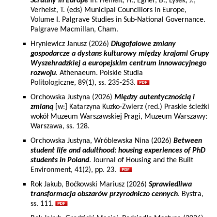
Scrutiny in Europe
In: Heinelt, H., Egner, B., Lysek, J.,
Verhelst, T. (eds) Municipal Councillors in Europe,
Volume I. Palgrave Studies in Sub-National Governance.
Palgrave Macmillan, Cham.
Hryniewicz Janusz (2026)
Długofalowe zmiany
gospodarcze a dystans kulturowy między krajami Grupy
Wyszehradzkiej a europejskim centrum innowacyjnego
rozwoju
. Athenaeum. Polskie Studia
Politologiczne, 89(1), ss. 235-253.
Orchowska Justyna (2026)
Między autentycznością i
zmianą
[w:] Katarzyna Kuzko-Zwierz (red.) Praskie ścieżki
wokół Muzeum Warszawskiej Pragi, Muzeum Warszawy:
Warszawa, ss. 128.
Orchowska Justyna, Wróblewska Nina (2026)
Between
student life and adulthood: housing experiences of PhD
students in Poland
. Journal of Housing and the Built
Environment, 41(2), pp. 23.
Rok Jakub, Boćkowski Mariusz (2026)
Sprawiedliwa
transformacja obszarów przyrodniczo cennych
. Bystra,
ss. 111.