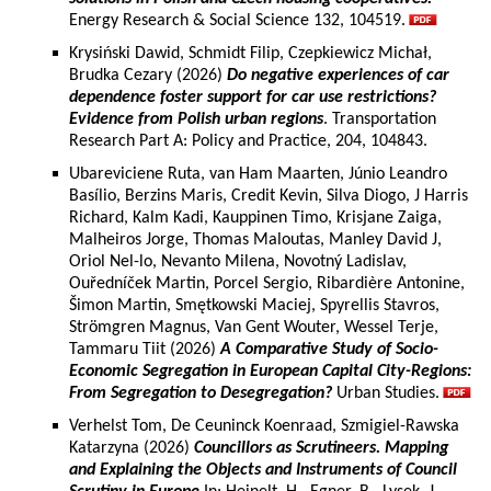
Energy Research & Social Science 132, 104519.
Krysiński Dawid, Schmidt Filip, Czepkiewicz Michał,
Brudka Cezary (2026)
Do negative experiences of car
dependence foster support for car use restrictions?
Evidence from Polish urban regions
. Transportation
Research Part A: Policy and Practice, 204, 104843.
Ubareviciene Ruta, van Ham Maarten, Júnio Leandro
Basílio, Berzins Maris, Credit Kevin, Silva Diogo, J Harris
Richard, Kalm Kadi, Kauppinen Timo, Krisjane Zaiga,
Malheiros Jorge, Thomas Maloutas, Manley David J,
Oriol Nel-lo, Nevanto Milena, Novotný Ladislav,
Ouředníček Martin, Porcel Sergio, Ribardière Antonine,
Šimon Martin, Smętkowski Maciej, Spyrellis Stavros,
Strömgren Magnus, Van Gent Wouter, Wessel Terje,
Tammaru Tiit (2026)
A Comparative Study of Socio-
Economic Segregation in European Capital City-Regions:
From Segregation to Desegregation?
Urban Studies.
Verhelst Tom, De Ceuninck Koenraad, Szmigiel-Rawska
Katarzyna (2026)
Councillors as Scrutineers. Mapping
and Explaining the Objects and Instruments of Council