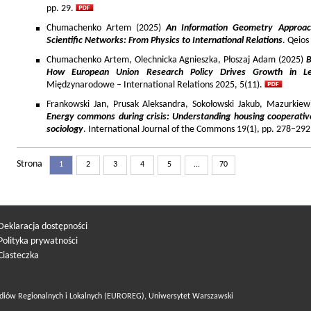
pp. 29.
Chumachenko Artem (2025)
An Information Geometry Approach
Scientific Networks: From Physics to International Relations
. Qeios
Chumachenko Artem, Olechnicka Agnieszka, Płoszaj Adam (2025)
B
How European Union Research Policy Drives Growth in Le
Międzynarodowe – International Relations 2025, 5(11).
Frankowski Jan, Prusak Aleksandra, Sokołowski Jakub, Mazurkiew
Energy commons during crisis: Understanding housing cooperativ
sociology
. International Journal of the Commons 19(1), pp. 278–292
Strona
1
2
3
4
5
...
70
Deklaracja dostępności
Polityka prywatności
Ciasteczka
diów Regionalnych i Lokalnych (EUROREG), Uniwersytet Warszawski