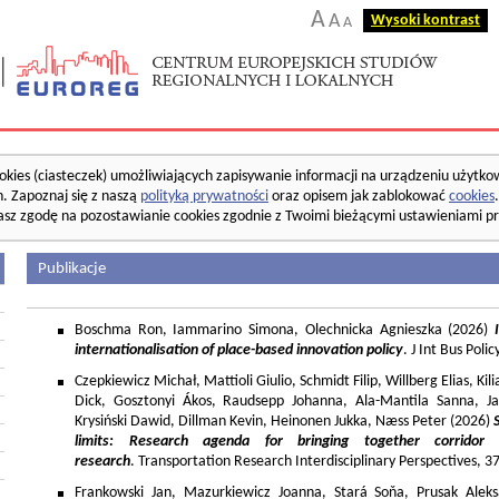
A
A
Wysoki kontrast
A
okies (ciasteczek) umożliwiających zapisywanie informacji na urządzeniu użytko
. Zapoznaj się z naszą
polityką prywatności
oraz opisem jak zablokować
cookies
asz zgodę na pozostawianie cookies zgodnie z Twoimi bieżącymi ustawieniami pr
Publikacje
Boschma Ron, Iammarino Simona, Olechnicka Agnieszka (2026)
I
internationalisation of place-based innovation policy
. J Int Bus Poli
Czepkiewicz Michał, Mattioli Giulio, Schmidt Filip, Willberg Elias, K
Dick, Gosztonyi Ákos, Raudsepp Johanna, Ala-Mantila Sanna, Ja
Krysiński Dawid, Dillman Kevin, Heinonen Jukka, Næss Peter (2026)
limits: Research agenda for bringing together corridor
research
. Transportation Research Interdisciplinary Perspectives, 
Frankowski Jan, Mazurkiewicz Joanna, Stará Soňa, Prusak Aleks