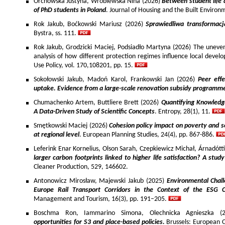
Orchowska Justyna, Wróblewska Nina (2026)
Between student life 
of PhD students in Poland
. Journal of Housing and the Built Environ
Rok Jakub, Boćkowski Mariusz (2026)
Sprawiedliwa transformac
Bystra, ss. 111.
Rok Jakub, Grodzicki Maciej, Podsiadło Martyna (2026) The uneven 
analysis of how different protection regimes influence local develo
Use Policy, vol. 170,108201, pp. 15.
Sokołowski Jakub, Madoń Karol, Frankowski Jan (2026)
Peer effe
uptake. Evidence from a large-scale renovation subsidy programm
Chumachenko Artem, Buttliere Brett (2026)
Quantifying Knowledg
A Data-Driven Study of Scientific Concepts
. Entropy, 28(1), 11.
Smętkowski Maciej (2026)
Cohesion policy impact on poverty and s
at regional level
. European Planning Studies, 24(4), pp. 867-886.
Leferink Enar Kornelius, Olson Sarah, Czepkiewicz Michał, Árnadótt
larger carbon footprints linked to higher life satisfaction? A stud
Cleaner Production, 529, 146602.
Antonowicz Mirosław, Majewski Jakub (2025)
Environmental Chall
Europe Rail Transport Corridors in the Context of the ESG 
Management and Tourism, 16(3), pp. 191–205.
Boschma Ron, Iammarino Simona, Olechnicka Agnieszka (2
opportunities for S3 and place-based policies.
Brussels: European 