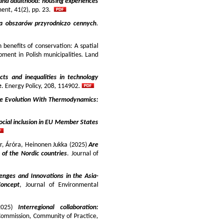
and adulthood: housing experiences
ment, 41(2), pp. 23.
ja obszarów przyrodniczo cennych
.
benefits of conservation: A spatial
pment in Polish municipalities. Land
cts and inequalities in technology
e
. Energy Policy, 208, 114902.
e Evolution With Thermodynamics:
ocial inclusion in EU Member States
ir, Áróra, Heinonen Jukka (2025)
Are
y of the Nordic countries
. Journal of
enges and Innovations in the Asia-
Concept
, Journal of Environmental
025)
Interregional collaboration:
Commission, Community of Practice,