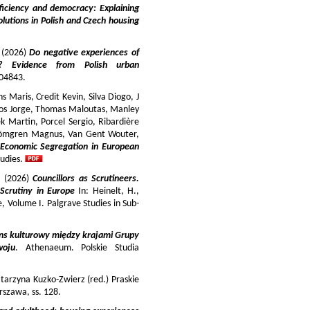
iciency and democracy: Explaining
lutions in Polish and Czech housing
y (2026)
Do negative experiences of
s? Evidence from Polish urban
 104843.
 Maris, Credit Kevin, Silva Diogo, J
iros Jorge, Thomas Maloutas, Manley
k Martin, Porcel Sergio, Ribardière
Strömgren Magnus, Van Gent Wouter,
-Economic Segregation in European
udies.
a (2026)
Councillors as Scrutineers.
Scrutiny in Europe
In: Heinelt, H.,
pe, Volume I. Palgrave Studies in Sub-
ns kulturowy między krajami Grupy
woju
. Athenaeum. Polskie Studia
tarzyna Kuzko-Zwierz (red.) Praskie
szawa, ss. 128.