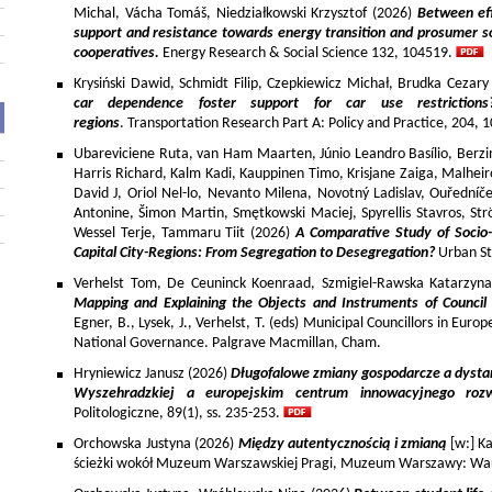
Michal, Vácha Tomáš, Niedziałkowski Krzysztof (2026)
Between eff
support and resistance towards energy transition and prosumer so
cooperatives.
Energy Research & Social Science 132, 104519.
Krysiński Dawid, Schmidt Filip, Czepkiewicz Michał, Brudka Cezar
car dependence foster support for car use restriction
regions
. Transportation Research Part A: Policy and Practice, 204,
Ubareviciene Ruta, van Ham Maarten, Júnio Leandro Basílio, Berzins
Harris Richard, Kalm Kadi, Kauppinen Timo, Krisjane Zaiga, Malhe
David J, Oriol Nel-lo, Nevanto Milena, Novotný Ladislav, Ouředníče
Antonine, Šimon Martin, Smętkowski Maciej, Spyrellis Stavros, 
Wessel Terje, Tammaru Tiit (2026)
A Comparative Study of Socio
Capital City-Regions: From Segregation to Desegregation?
Urban St
Verhelst Tom, De Ceuninck Koenraad, Szmigiel-Rawska Katarzyn
Mapping and Explaining the Objects and Instruments of Council 
Egner, B., Lysek, J., Verhelst, T. (eds) Municipal Councillors in Euro
National Governance. Palgrave Macmillan, Cham.
Hryniewicz Janusz (2026)
Długofalowe zmiany gospodarcze a dysta
Wyszehradzkiej a europejskim centrum innowacyjnego roz
Politologiczne, 89(1), ss. 235-253.
Orchowska Justyna (2026)
Między autentycznością i zmianą
[w:] Ka
ścieżki wokół Muzeum Warszawskiej Pragi, Muzeum Warszawy: War