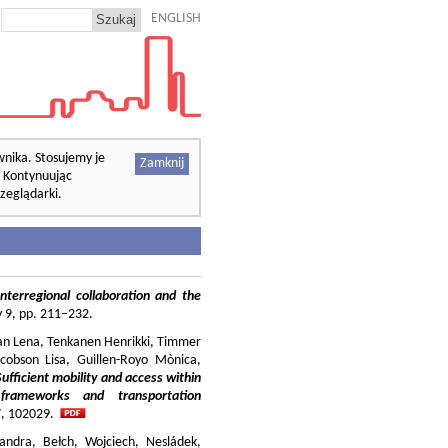
ENGLISH
wnika. Stosujemy je
Zamknij
. Kontynuując
zeglądarki.
nterregional collaboration and the
cy 9, pp. 211–232.
ilian Lena, Tenkanen Henrikki, Timmer
cobson Lisa, Guillen-Royo Mònica,
Sufficient mobility and access within
 frameworks and transportation
37, 102029.
andra, Bełch, Wojciech, Nesládek,