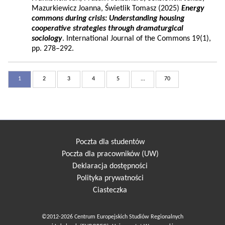
Mazurkiewicz Joanna, Świetlik Tomasz (2025)
Energy
commons during crisis: Understanding housing
cooperative strategies through dramaturgical
sociology
. International Journal of the Commons 19(1),
pp. 278–292.
1
2
3
4
5
...
70
Poczta dla studentów
Poczta dla pracowników (UW)
Deklaracja dostępności
Polityka prywatności
Ciasteczka
©2012-2026 Centrum Europejskich Studiów Regionalnych