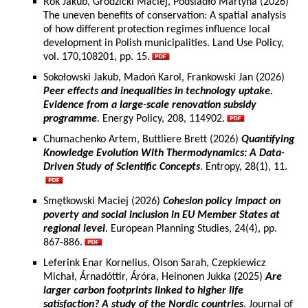
Rok Jakub, Grodzicki Maciej, Podsiadło Martyna (2026)
The uneven benefits of conservation: A spatial analysis
of how different protection regimes influence local
development in Polish municipalities. Land Use Policy,
vol. 170,108201, pp. 15.
Sokołowski Jakub, Madoń Karol, Frankowski Jan (2026)
Peer effects and inequalities in technology uptake.
Evidence from a large-scale renovation subsidy
programme
. Energy Policy, 208, 114902.
Chumachenko Artem, Buttliere Brett (2026)
Quantifying
Knowledge Evolution With Thermodynamics: A Data-
Driven Study of Scientific Concepts
. Entropy, 28(1), 11.
Smętkowski Maciej (2026)
Cohesion policy impact on
poverty and social inclusion in EU Member States at
regional level
. European Planning Studies, 24(4), pp.
867-886.
Leferink Enar Kornelius, Olson Sarah, Czepkiewicz
Michał, Árnadóttir, Áróra, Heinonen Jukka (2025)
Are
larger carbon footprints linked to higher life
satisfaction? A study of the Nordic countries
. Journal of