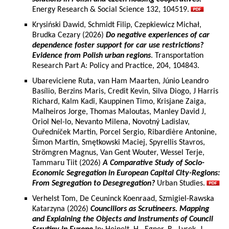
Energy Research & Social Science 132, 104519.
Krysiński Dawid, Schmidt Filip, Czepkiewicz Michał,
Brudka Cezary (2026)
Do negative experiences of car
dependence foster support for car use restrictions?
Evidence from Polish urban regions
. Transportation
Research Part A: Policy and Practice, 204, 104843.
Ubareviciene Ruta, van Ham Maarten, Júnio Leandro
Basílio, Berzins Maris, Credit Kevin, Silva Diogo, J Harris
Richard, Kalm Kadi, Kauppinen Timo, Krisjane Zaiga,
Malheiros Jorge, Thomas Maloutas, Manley David J,
Oriol Nel-lo, Nevanto Milena, Novotný Ladislav,
Ouředníček Martin, Porcel Sergio, Ribardière Antonine,
Šimon Martin, Smętkowski Maciej, Spyrellis Stavros,
Strömgren Magnus, Van Gent Wouter, Wessel Terje,
Tammaru Tiit (2026)
A Comparative Study of Socio-
Economic Segregation in European Capital City-Regions:
From Segregation to Desegregation?
Urban Studies.
Verhelst Tom, De Ceuninck Koenraad, Szmigiel-Rawska
Katarzyna (2026)
Councillors as Scrutineers. Mapping
and Explaining the Objects and Instruments of Council