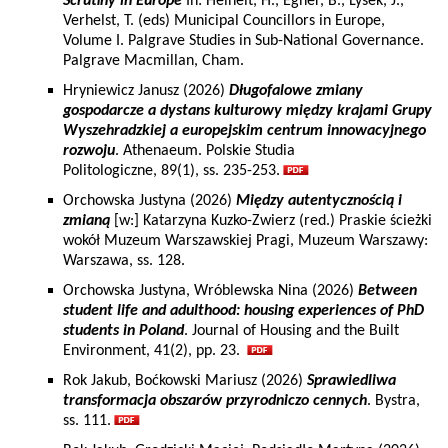
Scrutiny in Europe
In: Heinelt, H., Egner, B., Lysek, J.,
Verhelst, T. (eds) Municipal Councillors in Europe,
Volume I. Palgrave Studies in Sub-National Governance.
Palgrave Macmillan, Cham.
Hryniewicz Janusz (2026)
Długofalowe zmiany
gospodarcze a dystans kulturowy między krajami Grupy
Wyszehradzkiej a europejskim centrum innowacyjnego
rozwoju
. Athenaeum. Polskie Studia
Politologiczne, 89(1), ss. 235-253.
Orchowska Justyna (2026)
Między autentycznością i
zmianą
[w:] Katarzyna Kuzko-Zwierz (red.) Praskie ścieżki
wokół Muzeum Warszawskiej Pragi, Muzeum Warszawy:
Warszawa, ss. 128.
Orchowska Justyna, Wróblewska Nina (2026)
Between
student life and adulthood: housing experiences of PhD
students in Poland
. Journal of Housing and the Built
Environment, 41(2), pp. 23.
Rok Jakub, Boćkowski Mariusz (2026)
Sprawiedliwa
transformacja obszarów przyrodniczo cennych
. Bystra,
ss. 111.