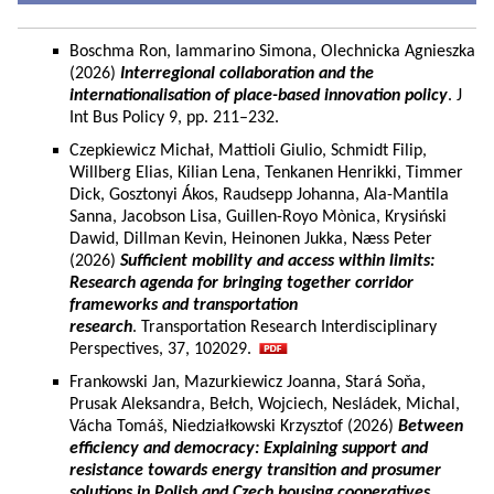
Boschma Ron, Iammarino Simona, Olechnicka Agnieszka
(2026)
Interregional collaboration and the
internationalisation of place-based innovation policy
. J
Int Bus Policy 9, pp. 211–232.
Czepkiewicz Michał, Mattioli Giulio, Schmidt Filip,
Willberg Elias, Kilian Lena, Tenkanen Henrikki, Timmer
Dick, Gosztonyi Ákos, Raudsepp Johanna, Ala-Mantila
Sanna, Jacobson Lisa, Guillen-Royo Mònica, Krysiński
Dawid, Dillman Kevin, Heinonen Jukka, Næss Peter
(2026)
Sufficient mobility and access within limits:
Research agenda for bringing together corridor
frameworks and transportation
research
. Transportation Research Interdisciplinary
Perspectives, 37, 102029.
Frankowski Jan, Mazurkiewicz Joanna, Stará Soňa,
Prusak Aleksandra, Bełch, Wojciech, Nesládek, Michal,
Vácha Tomáš, Niedziałkowski Krzysztof (2026)
Between
efficiency and democracy: Explaining support and
resistance towards energy transition and prosumer
solutions in Polish and Czech housing cooperatives.