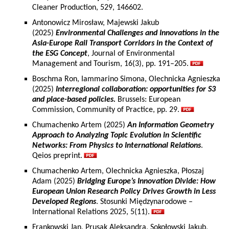
Cleaner Production, 529, 146602.
Antonowicz Mirosław, Majewski Jakub
(2025)
Environmental Challenges and Innovations in the
Asia-Europe Rail Transport Corridors in the Context of
the ESG Concept
, Journal of Environmental
Management and Tourism, 16(3), pp. 191–205.
Boschma Ron, Iammarino Simona, Olechnicka Agnieszka
(2025)
Interregional collaboration: opportunities for S3
and place-based policies.
Brussels: European
Commission, Community of Practice, pp. 29.
Chumachenko Artem (2025)
An Information Geometry
Approach to Analyzing Topic Evolution in Scientific
Networks: From Physics to International Relations
.
Qeios preprint.
Chumachenko Artem, Olechnicka Agnieszka, Płoszaj
Adam (2025)
Bridging Europe’s Innovation Divide: How
European Union Research Policy Drives Growth in Less
Developed Regions
. Stosunki Międzynarodowe –
International Relations 2025, 5(11).
Frankowski Jan, Prusak Aleksandra, Sokołowski Jakub,