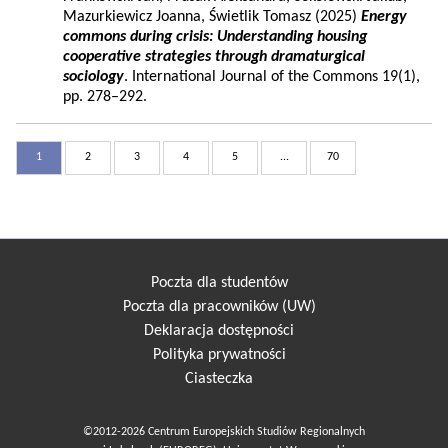
Mazurkiewicz Joanna, Świetlik Tomasz (2025)
Energy
commons during crisis: Understanding housing
cooperative strategies through dramaturgical
sociology
. International Journal of the Commons 19(1),
pp. 278–292.
1
2
3
4
5
...
70
Poczta dla studentów
Poczta dla pracowników (UW)
Deklaracja dostępności
Polityka prywatności
Ciasteczka
©2012-2026 Centrum Europejskich Studiów Regionalnych