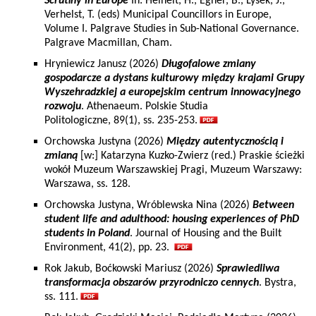
Scrutiny in Europe
In: Heinelt, H., Egner, B., Lysek, J.,
Verhelst, T. (eds) Municipal Councillors in Europe,
Volume I. Palgrave Studies in Sub-National Governance.
Palgrave Macmillan, Cham.
Hryniewicz Janusz (2026)
Długofalowe zmiany
gospodarcze a dystans kulturowy między krajami Grupy
Wyszehradzkiej a europejskim centrum innowacyjnego
rozwoju
. Athenaeum. Polskie Studia
Politologiczne, 89(1), ss. 235-253.
Orchowska Justyna (2026)
Między autentycznością i
zmianą
[w:] Katarzyna Kuzko-Zwierz (red.) Praskie ścieżki
wokół Muzeum Warszawskiej Pragi, Muzeum Warszawy:
Warszawa, ss. 128.
Orchowska Justyna, Wróblewska Nina (2026)
Between
student life and adulthood: housing experiences of PhD
students in Poland
. Journal of Housing and the Built
Environment, 41(2), pp. 23.
Rok Jakub, Boćkowski Mariusz (2026)
Sprawiedliwa
transformacja obszarów przyrodniczo cennych
. Bystra,
ss. 111.