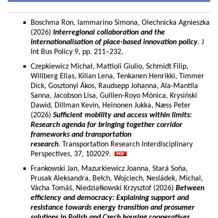
Boschma Ron, Iammarino Simona, Olechnicka Agnieszka
(2026)
Interregional collaboration and the
internationalisation of place-based innovation policy
. J
Int Bus Policy 9, pp. 211–232.
Czepkiewicz Michał, Mattioli Giulio, Schmidt Filip,
Willberg Elias, Kilian Lena, Tenkanen Henrikki, Timmer
Dick, Gosztonyi Ákos, Raudsepp Johanna, Ala-Mantila
Sanna, Jacobson Lisa, Guillen-Royo Mònica, Krysiński
Dawid, Dillman Kevin, Heinonen Jukka, Næss Peter
(2026)
Sufficient mobility and access within limits:
Research agenda for bringing together corridor
frameworks and transportation
research
. Transportation Research Interdisciplinary
Perspectives, 37, 102029.
Frankowski Jan, Mazurkiewicz Joanna, Stará Soňa,
Prusak Aleksandra, Bełch, Wojciech, Nesládek, Michal,
Vácha Tomáš, Niedziałkowski Krzysztof (2026)
Between
efficiency and democracy: Explaining support and
resistance towards energy transition and prosumer
solutions in Polish and Czech housing cooperatives.