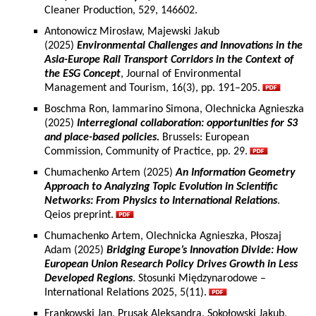
Cleaner Production, 529, 146602.
Antonowicz Mirosław, Majewski Jakub
(2025)
Environmental Challenges and Innovations in the
Asia-Europe Rail Transport Corridors in the Context of
the ESG Concept
, Journal of Environmental
Management and Tourism, 16(3), pp. 191–205.
Boschma Ron, Iammarino Simona, Olechnicka Agnieszka
(2025)
Interregional collaboration: opportunities for S3
and place-based policies.
Brussels: European
Commission, Community of Practice, pp. 29.
Chumachenko Artem (2025)
An Information Geometry
Approach to Analyzing Topic Evolution in Scientific
Networks: From Physics to International Relations
.
Qeios preprint.
Chumachenko Artem, Olechnicka Agnieszka, Płoszaj
Adam (2025)
Bridging Europe’s Innovation Divide: How
European Union Research Policy Drives Growth in Less
Developed Regions
. Stosunki Międzynarodowe –
International Relations 2025, 5(11).
Frankowski Jan, Prusak Aleksandra, Sokołowski Jakub,