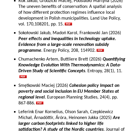
Rok Jakub, Grodzicki Maciej, Podsiadło Martyna (2026)
The uneven benefits of conservation: A spatial analysis
of how different protection regimes influence local
development in Polish municipalities. Land Use Policy,
vol. 170,108201, pp. 15.
Sokołowski Jakub, Madoń Karol, Frankowski Jan (2026)
Peer effects and inequalities in technology uptake.
Evidence from a large-scale renovation subsidy
programme
. Energy Policy, 208, 114902.
Chumachenko Artem, Buttliere Brett (2026)
Quantifying
Knowledge Evolution With Thermodynamics: A Data-
Driven Study of Scientific Concepts
. Entropy, 28(1), 11.
Smętkowski Maciej (2026)
Cohesion policy impact on
poverty and social inclusion in EU Member States at
regional level
. European Planning Studies, 24(4), pp.
867-886.
Leferink Enar Kornelius, Olson Sarah, Czepkiewicz
Michał, Árnadóttir, Áróra, Heinonen Jukka (2025)
Are
larger carbon footprints linked to higher life
satisfaction? A study of the Nordic countries
. Journal of