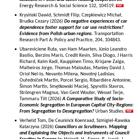
Energy Research & Social Science 132, 104519.
Krysiński Dawid, Schmidt Filip, Czepkiewicz Michał,
Brudka Cezary (2026)
Do negative experiences of car
dependence foster support for car use restrictions?
Evidence from Polish urban regions
. Transportation
Research Part A: Policy and Practice, 204, 104843.
Ubareviciene Ruta, van Ham Maarten, Júnio Leandro
Basílio, Berzins Maris, Credit Kevin, Silva Diogo, J Harris
Richard, Kalm Kadi, Kauppinen Timo, Krisjane Zaiga,
Malheiros Jorge, Thomas Maloutas, Manley David J,
Oriol Nel-lo, Nevanto Milena, Novotný Ladislav,
Ouředníček Martin, Porcel Sergio, Ribardière Antonine,
Šimon Martin, Smętkowski Maciej, Spyrellis Stavros,
Strömgren Magnus, Van Gent Wouter, Wessel Terje,
Tammaru Tiit (2026)
A Comparative Study of Socio-
Economic Segregation in European Capital City-Regions:
From Segregation to Desegregation?
Urban Studies.
Verhelst Tom, De Ceuninck Koenraad, Szmigiel-Rawska
Katarzyna (2026)
Councillors as Scrutineers. Mapping
and Explaining the Objects and Instruments of Council