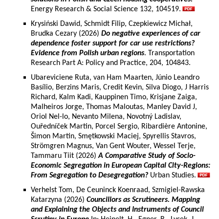
Energy Research & Social Science 132, 104519.
Krysiński Dawid, Schmidt Filip, Czepkiewicz Michał,
Brudka Cezary (2026)
Do negative experiences of car
dependence foster support for car use restrictions?
Evidence from Polish urban regions
. Transportation
Research Part A: Policy and Practice, 204, 104843.
Ubareviciene Ruta, van Ham Maarten, Júnio Leandro
Basílio, Berzins Maris, Credit Kevin, Silva Diogo, J Harris
Richard, Kalm Kadi, Kauppinen Timo, Krisjane Zaiga,
Malheiros Jorge, Thomas Maloutas, Manley David J,
Oriol Nel-lo, Nevanto Milena, Novotný Ladislav,
Ouředníček Martin, Porcel Sergio, Ribardière Antonine,
Šimon Martin, Smętkowski Maciej, Spyrellis Stavros,
Strömgren Magnus, Van Gent Wouter, Wessel Terje,
Tammaru Tiit (2026)
A Comparative Study of Socio-
Economic Segregation in European Capital City-Regions:
From Segregation to Desegregation?
Urban Studies.
Verhelst Tom, De Ceuninck Koenraad, Szmigiel-Rawska
Katarzyna (2026)
Councillors as Scrutineers. Mapping
and Explaining the Objects and Instruments of Council