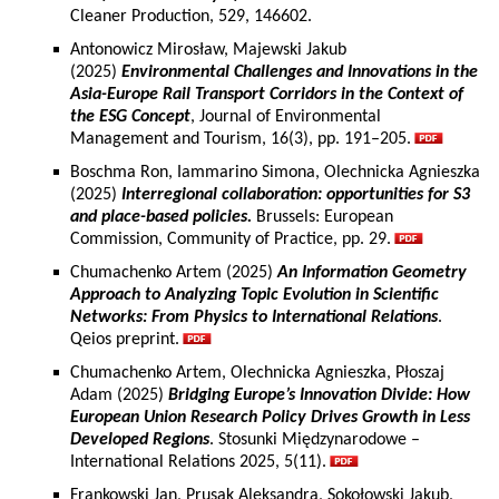
Cleaner Production, 529, 146602.
Antonowicz Mirosław, Majewski Jakub
(2025)
Environmental Challenges and Innovations in the
Asia-Europe Rail Transport Corridors in the Context of
the ESG Concept
, Journal of Environmental
Management and Tourism, 16(3), pp. 191–205.
Boschma Ron, Iammarino Simona, Olechnicka Agnieszka
(2025)
Interregional collaboration: opportunities for S3
and place-based policies.
Brussels: European
Commission, Community of Practice, pp. 29.
Chumachenko Artem (2025)
An Information Geometry
Approach to Analyzing Topic Evolution in Scientific
Networks: From Physics to International Relations
.
Qeios preprint.
Chumachenko Artem, Olechnicka Agnieszka, Płoszaj
Adam (2025)
Bridging Europe’s Innovation Divide: How
European Union Research Policy Drives Growth in Less
Developed Regions
. Stosunki Międzynarodowe –
International Relations 2025, 5(11).
Frankowski Jan, Prusak Aleksandra, Sokołowski Jakub,