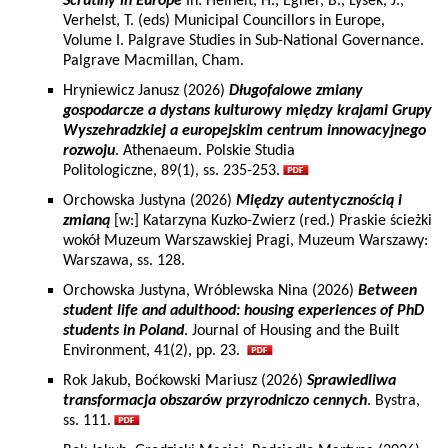
Scrutiny in Europe
In: Heinelt, H., Egner, B., Lysek, J.,
Verhelst, T. (eds) Municipal Councillors in Europe,
Volume I. Palgrave Studies in Sub-National Governance.
Palgrave Macmillan, Cham.
Hryniewicz Janusz (2026)
Długofalowe zmiany
gospodarcze a dystans kulturowy między krajami Grupy
Wyszehradzkiej a europejskim centrum innowacyjnego
rozwoju
. Athenaeum. Polskie Studia
Politologiczne, 89(1), ss. 235-253.
Orchowska Justyna (2026)
Między autentycznością i
zmianą
[w:] Katarzyna Kuzko-Zwierz (red.) Praskie ścieżki
wokół Muzeum Warszawskiej Pragi, Muzeum Warszawy:
Warszawa, ss. 128.
Orchowska Justyna, Wróblewska Nina (2026)
Between
student life and adulthood: housing experiences of PhD
students in Poland
. Journal of Housing and the Built
Environment, 41(2), pp. 23.
Rok Jakub, Boćkowski Mariusz (2026)
Sprawiedliwa
transformacja obszarów przyrodniczo cennych
. Bystra,
ss. 111.