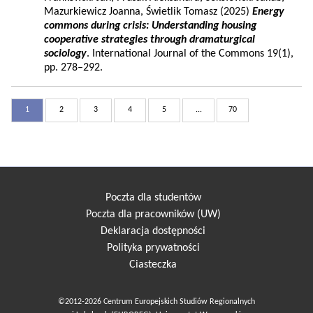
Mazurkiewicz Joanna, Świetlik Tomasz (2025)
Energy
commons during crisis: Understanding housing
cooperative strategies through dramaturgical
sociology
. International Journal of the Commons 19(1),
pp. 278–292.
1
2
3
4
5
...
70
Poczta dla studentów
Poczta dla pracowników (UW)
Deklaracja dostępności
Polityka prywatności
Ciasteczka
©2012-2026 Centrum Europejskich Studiów Regionalnych