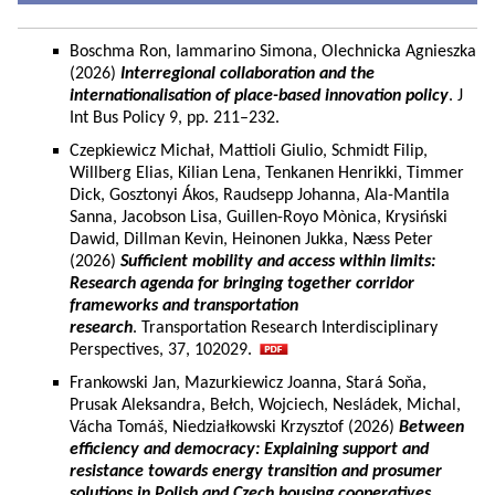
Boschma Ron, Iammarino Simona, Olechnicka Agnieszka
(2026)
Interregional collaboration and the
internationalisation of place-based innovation policy
. J
Int Bus Policy 9, pp. 211–232.
Czepkiewicz Michał, Mattioli Giulio, Schmidt Filip,
Willberg Elias, Kilian Lena, Tenkanen Henrikki, Timmer
Dick, Gosztonyi Ákos, Raudsepp Johanna, Ala-Mantila
Sanna, Jacobson Lisa, Guillen-Royo Mònica, Krysiński
Dawid, Dillman Kevin, Heinonen Jukka, Næss Peter
(2026)
Sufficient mobility and access within limits:
Research agenda for bringing together corridor
frameworks and transportation
research
. Transportation Research Interdisciplinary
Perspectives, 37, 102029.
Frankowski Jan, Mazurkiewicz Joanna, Stará Soňa,
Prusak Aleksandra, Bełch, Wojciech, Nesládek, Michal,
Vácha Tomáš, Niedziałkowski Krzysztof (2026)
Between
efficiency and democracy: Explaining support and
resistance towards energy transition and prosumer
solutions in Polish and Czech housing cooperatives.