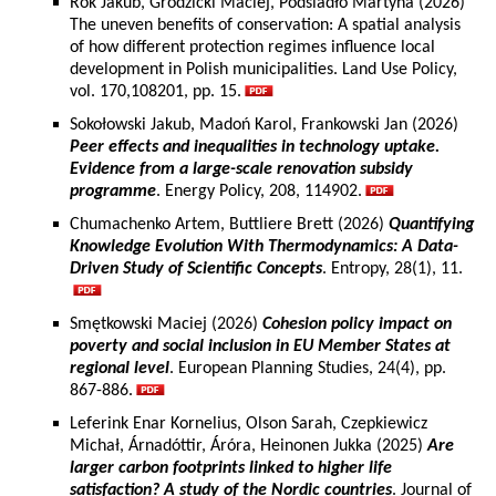
Rok Jakub, Grodzicki Maciej, Podsiadło Martyna (2026)
The uneven benefits of conservation: A spatial analysis
of how different protection regimes influence local
development in Polish municipalities. Land Use Policy,
vol. 170,108201, pp. 15.
Sokołowski Jakub, Madoń Karol, Frankowski Jan (2026)
Peer effects and inequalities in technology uptake.
Evidence from a large-scale renovation subsidy
programme
. Energy Policy, 208, 114902.
Chumachenko Artem, Buttliere Brett (2026)
Quantifying
Knowledge Evolution With Thermodynamics: A Data-
Driven Study of Scientific Concepts
. Entropy, 28(1), 11.
Smętkowski Maciej (2026)
Cohesion policy impact on
poverty and social inclusion in EU Member States at
regional level
. European Planning Studies, 24(4), pp.
867-886.
Leferink Enar Kornelius, Olson Sarah, Czepkiewicz
Michał, Árnadóttir, Áróra, Heinonen Jukka (2025)
Are
larger carbon footprints linked to higher life
satisfaction? A study of the Nordic countries
. Journal of