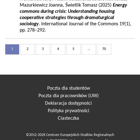
Mazurkiewicz Joanna, Świetlik Tomasz (2025)
Energy
commons during crisis: Understanding housing
cooperative strategies through dramaturgical
sociology
. International Journal of the Commons 19(1),
pp. 278–292.
1
2
3
4
5
...
70
Poczta dla studentów
Poczta dla pracowników (UW)
Deklaracja dostępności
Polityka prywatności
Ciasteczka
©2012-2026 Centrum Europejskich Studiów Regionalnych