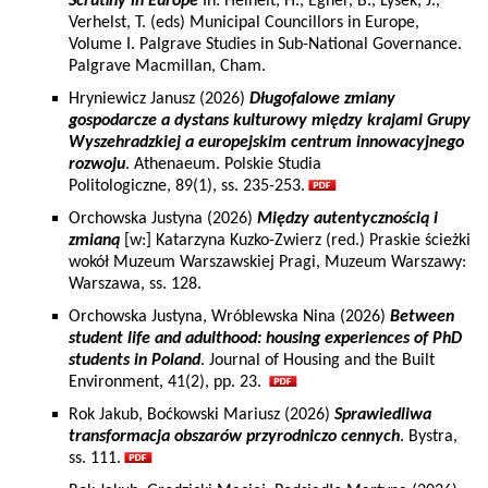
Scrutiny in Europe
In: Heinelt, H., Egner, B., Lysek, J.,
Verhelst, T. (eds) Municipal Councillors in Europe,
Volume I. Palgrave Studies in Sub-National Governance.
Palgrave Macmillan, Cham.
Hryniewicz Janusz (2026)
Długofalowe zmiany
gospodarcze a dystans kulturowy między krajami Grupy
Wyszehradzkiej a europejskim centrum innowacyjnego
rozwoju
. Athenaeum. Polskie Studia
Politologiczne, 89(1), ss. 235-253.
Orchowska Justyna (2026)
Między autentycznością i
zmianą
[w:] Katarzyna Kuzko-Zwierz (red.) Praskie ścieżki
wokół Muzeum Warszawskiej Pragi, Muzeum Warszawy:
Warszawa, ss. 128.
Orchowska Justyna, Wróblewska Nina (2026)
Between
student life and adulthood: housing experiences of PhD
students in Poland
. Journal of Housing and the Built
Environment, 41(2), pp. 23.
Rok Jakub, Boćkowski Mariusz (2026)
Sprawiedliwa
transformacja obszarów przyrodniczo cennych
. Bystra,
ss. 111.