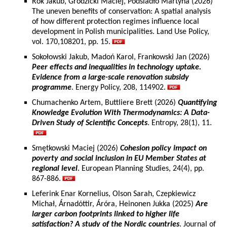
Rok Jakub, Grodzicki Maciej, Podsiadło Martyna (2026)
The uneven benefits of conservation: A spatial analysis
of how different protection regimes influence local
development in Polish municipalities. Land Use Policy,
vol. 170,108201, pp. 15.
Sokołowski Jakub, Madoń Karol, Frankowski Jan (2026)
Peer effects and inequalities in technology uptake.
Evidence from a large-scale renovation subsidy
programme
. Energy Policy, 208, 114902.
Chumachenko Artem, Buttliere Brett (2026)
Quantifying
Knowledge Evolution With Thermodynamics: A Data-
Driven Study of Scientific Concepts
. Entropy, 28(1), 11.
Smętkowski Maciej (2026)
Cohesion policy impact on
poverty and social inclusion in EU Member States at
regional level
. European Planning Studies, 24(4), pp.
867-886.
Leferink Enar Kornelius, Olson Sarah, Czepkiewicz
Michał, Árnadóttir, Áróra, Heinonen Jukka (2025)
Are
larger carbon footprints linked to higher life
satisfaction? A study of the Nordic countries
. Journal of