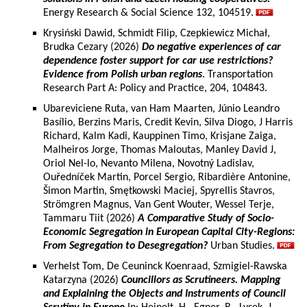
Energy Research & Social Science 132, 104519.
Krysiński Dawid, Schmidt Filip, Czepkiewicz Michał,
Brudka Cezary (2026)
Do negative experiences of car
dependence foster support for car use restrictions?
Evidence from Polish urban regions
. Transportation
Research Part A: Policy and Practice, 204, 104843.
Ubareviciene Ruta, van Ham Maarten, Júnio Leandro
Basílio, Berzins Maris, Credit Kevin, Silva Diogo, J Harris
Richard, Kalm Kadi, Kauppinen Timo, Krisjane Zaiga,
Malheiros Jorge, Thomas Maloutas, Manley David J,
Oriol Nel-lo, Nevanto Milena, Novotný Ladislav,
Ouředníček Martin, Porcel Sergio, Ribardière Antonine,
Šimon Martin, Smętkowski Maciej, Spyrellis Stavros,
Strömgren Magnus, Van Gent Wouter, Wessel Terje,
Tammaru Tiit (2026)
A Comparative Study of Socio-
Economic Segregation in European Capital City-Regions:
From Segregation to Desegregation?
Urban Studies.
Verhelst Tom, De Ceuninck Koenraad, Szmigiel-Rawska
Katarzyna (2026)
Councillors as Scrutineers. Mapping
and Explaining the Objects and Instruments of Council