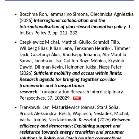
Boschma Ron, Iammarino Simona, Olechnicka Agnieszka
(2026)
Interregional collaboration and the
internationalisation of place-based innovation policy
. J
Int Bus Policy 9, pp. 211–232.
Czepkiewicz Michał, Mattioli Giulio, Schmidt Filip,
Willberg Elias, Kilian Lena, Tenkanen Henrikki, Timmer
Dick, Gosztonyi Ákos, Raudsepp Johanna, Ala-Mantila
Sanna, Jacobson Lisa, Guillen-Royo Mònica, Krysiński
Dawid, Dillman Kevin, Heinonen Jukka, Næss Peter
(2026)
Sufficient mobility and access within limits:
Research agenda for bringing together corridor
frameworks and transportation
research
. Transportation Research Interdisciplinary
Perspectives, 37, 102029.
Frankowski Jan, Mazurkiewicz Joanna, Stará Soňa,
Prusak Aleksandra, Bełch, Wojciech, Nesládek, Michal,
Vácha Tomáš, Niedziałkowski Krzysztof (2026)
Between
efficiency and democracy: Explaining support and
resistance towards energy transition and prosumer
solutions in Polish and Czech housing cooperatives.