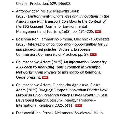
Cleaner Production, 529, 146602.
Antonowicz Mirosław, Majewski Jakub
(2025)
Environmental Challenges and Innovations in the
Asia-Europe Rail Transport Corridors in the Context of
the ESG Concept
, Journal of Environmental
Management and Tourism, 16(3), pp. 191–205.
Boschma Ron, Iammarino Simona, Olechnicka Agnieszka
(2025)
Interregional collaboration: opportunities for S3
and place-based policies.
Brussels: European
Commission, Community of Practice, pp. 29.
Chumachenko Artem (2025)
An Information Geometry
Approach to Analyzing Topic Evolution in Scientific
Networks: From Physics to International Relations
.
Qeios preprint.
Chumachenko Artem, Olechnicka Agnieszka, Płoszaj
Adam (2025)
Bridging Europe’s Innovation Divide: How
European Union Research Policy Drives Growth in Less
Developed Regions
. Stosunki Międzynarodowe –
International Relations 2025, 5(11).
Frankowski Jan, Prusak Aleksandra, Sokołowski Jakub,