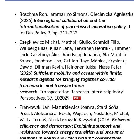
Boschma Ron, Iammarino Simona, Olechnicka Agnieszka
(2026)
Interregional collaboration and the
internationalisation of place-based innovation policy
. J
Int Bus Policy 9, pp. 211–232.
Czepkiewicz Michał, Mattioli Giulio, Schmidt Filip,
Willberg Elias, Kilian Lena, Tenkanen Henrikki, Timmer
Dick, Gosztonyi Ákos, Raudsepp Johanna, Ala-Mantila
Sanna, Jacobson Lisa, Guillen-Royo Mònica, Krysiński
Dawid, Dillman Kevin, Heinonen Jukka, Næss Peter
(2026)
Sufficient mobility and access within limits:
Research agenda for bringing together corridor
frameworks and transportation
research
. Transportation Research Interdisciplinary
Perspectives, 37, 102029.
Frankowski Jan, Mazurkiewicz Joanna, Stará Soňa,
Prusak Aleksandra, Bełch, Wojciech, Nesládek, Michal,
Vácha Tomáš, Niedziałkowski Krzysztof (2026)
Between
efficiency and democracy: Explaining support and
resistance towards energy transition and prosumer
solutions in Polish and Czech housing cooperatives.