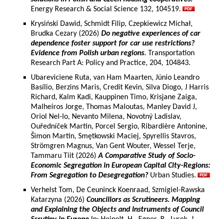
Energy Research & Social Science 132, 104519.
Krysiński Dawid, Schmidt Filip, Czepkiewicz Michał,
Brudka Cezary (2026)
Do negative experiences of car
dependence foster support for car use restrictions?
Evidence from Polish urban regions
. Transportation
Research Part A: Policy and Practice, 204, 104843.
Ubareviciene Ruta, van Ham Maarten, Júnio Leandro
Basílio, Berzins Maris, Credit Kevin, Silva Diogo, J Harris
Richard, Kalm Kadi, Kauppinen Timo, Krisjane Zaiga,
Malheiros Jorge, Thomas Maloutas, Manley David J,
Oriol Nel-lo, Nevanto Milena, Novotný Ladislav,
Ouředníček Martin, Porcel Sergio, Ribardière Antonine,
Šimon Martin, Smętkowski Maciej, Spyrellis Stavros,
Strömgren Magnus, Van Gent Wouter, Wessel Terje,
Tammaru Tiit (2026)
A Comparative Study of Socio-
Economic Segregation in European Capital City-Regions:
From Segregation to Desegregation?
Urban Studies.
Verhelst Tom, De Ceuninck Koenraad, Szmigiel-Rawska
Katarzyna (2026)
Councillors as Scrutineers. Mapping
and Explaining the Objects and Instruments of Council