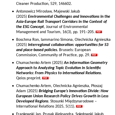
Cleaner Production, 529, 146602.
Antonowicz Mirosław, Majewski Jakub
(2025)
Environmental Challenges and Innovations in the
Asia-Europe Rail Transport Corridors in the Context of
the ESG Concept
, Journal of Environmental
Management and Tourism, 16(3), pp. 191–205.
Boschma Ron, Iammarino Simona, Olechnicka Agnieszka
(2025)
Interregional collaboration: opportunities for S3
and place-based policies.
Brussels: European
Commission, Community of Practice, pp. 29.
Chumachenko Artem (2025)
An Information Geometry
Approach to Analyzing Topic Evolution in Scientific
Networks: From Physics to International Relations
.
Qeios preprint.
Chumachenko Artem, Olechnicka Agnieszka, Płoszaj
Adam (2025)
Bridging Europe’s Innovation Divide: How
European Union Research Policy Drives Growth in Less
Developed Regions
. Stosunki Międzynarodowe –
International Relations 2025, 5(11).
Frankowski Jan, Prusak Aleksandra, Sokołowski Jakub,