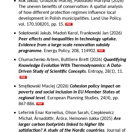
Rok Jakub, Grodzicki Maciej, Podsiadło Martyna (2026)
The uneven benefits of conservation: A spatial analysis
of how different protection regimes influence local
development in Polish municipalities. Land Use Policy,
vol. 170,108201, pp. 15.
Sokołowski Jakub, Madoń Karol, Frankowski Jan (2026)
Peer effects and inequalities in technology uptake.
Evidence from a large-scale renovation subsidy
programme
. Energy Policy, 208, 114902.
Chumachenko Artem, Buttliere Brett (2026)
Quantifying
Knowledge Evolution With Thermodynamics: A Data-
Driven Study of Scientific Concepts
. Entropy, 28(1), 11.
Smętkowski Maciej (2026)
Cohesion policy impact on
poverty and social inclusion in EU Member States at
regional level
. European Planning Studies, 24(4), pp.
867-886.
Leferink Enar Kornelius, Olson Sarah, Czepkiewicz
Michał, Árnadóttir, Áróra, Heinonen Jukka (2025)
Are
larger carbon footprints linked to higher life
satisfaction? A study of the Nordic countries
. Journal of