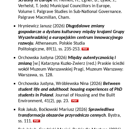
Scrutiny in Europe
In: Heinelt, H., Egner, B., Lysek, J.,
Verhelst, T. (eds) Municipal Councillors in Europe,
Volume I. Palgrave Studies in Sub-National Governance.
Palgrave Macmillan, Cham.
Hryniewicz Janusz (2026)
Długofalowe zmiany
gospodarcze a dystans kulturowy między krajami Grupy
Wyszehradzkiej a europejskim centrum innowacyjnego
rozwoju
. Athenaeum. Polskie Studia
Politologiczne, 89(1), ss. 235-253.
Orchowska Justyna (2026)
Między autentycznością i
zmianą
[w:] Katarzyna Kuzko-Zwierz (red.) Praskie ścieżki
wokół Muzeum Warszawskiej Pragi, Muzeum Warszawy:
Warszawa, ss. 128.
Orchowska Justyna, Wróblewska Nina (2026)
Between
student life and adulthood: housing experiences of PhD
students in Poland
. Journal of Housing and the Built
Environment, 41(2), pp. 23.
Rok Jakub, Boćkowski Mariusz (2026)
Sprawiedliwa
transformacja obszarów przyrodniczo cennych
. Bystra,
ss. 111.