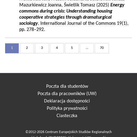
Mazurkiewicz Joanna, Świetlik Tomasz (2025)
Energy
commons during crisis: Understanding housing
cooperative strategies through dramaturgical
sociology
. International Journal of the Commons 19(1),
pp. 278–292.
1
2
3
4
5
...
70
Poczta dla studentów
Poczta dla pracowników (UW)
Deklaracja dostępności
Polityka prywatności
Ciasteczka
©2012-2026 Centrum Europejskich Studiów Regionalnych