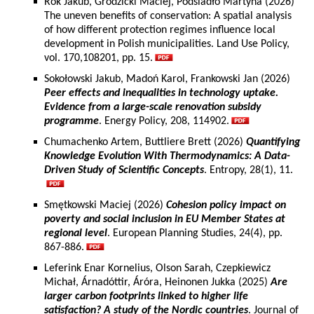
Rok Jakub, Grodzicki Maciej, Podsiadło Martyna (2026)
The uneven benefits of conservation: A spatial analysis
of how different protection regimes influence local
development in Polish municipalities. Land Use Policy,
vol. 170,108201, pp. 15.
Sokołowski Jakub, Madoń Karol, Frankowski Jan (2026)
Peer effects and inequalities in technology uptake.
Evidence from a large-scale renovation subsidy
programme
. Energy Policy, 208, 114902.
Chumachenko Artem, Buttliere Brett (2026)
Quantifying
Knowledge Evolution With Thermodynamics: A Data-
Driven Study of Scientific Concepts
. Entropy, 28(1), 11.
Smętkowski Maciej (2026)
Cohesion policy impact on
poverty and social inclusion in EU Member States at
regional level
. European Planning Studies, 24(4), pp.
867-886.
Leferink Enar Kornelius, Olson Sarah, Czepkiewicz
Michał, Árnadóttir, Áróra, Heinonen Jukka (2025)
Are
larger carbon footprints linked to higher life
satisfaction? A study of the Nordic countries
. Journal of