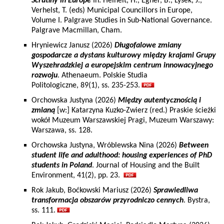
Scrutiny in Europe
In: Heinelt, H., Egner, B., Lysek, J.,
Verhelst, T. (eds) Municipal Councillors in Europe,
Volume I. Palgrave Studies in Sub-National Governance.
Palgrave Macmillan, Cham.
Hryniewicz Janusz (2026)
Długofalowe zmiany
gospodarcze a dystans kulturowy między krajami Grupy
Wyszehradzkiej a europejskim centrum innowacyjnego
rozwoju
. Athenaeum. Polskie Studia
Politologiczne, 89(1), ss. 235-253.
Orchowska Justyna (2026)
Między autentycznością i
zmianą
[w:] Katarzyna Kuzko-Zwierz (red.) Praskie ścieżki
wokół Muzeum Warszawskiej Pragi, Muzeum Warszawy:
Warszawa, ss. 128.
Orchowska Justyna, Wróblewska Nina (2026)
Between
student life and adulthood: housing experiences of PhD
students in Poland
. Journal of Housing and the Built
Environment, 41(2), pp. 23.
Rok Jakub, Boćkowski Mariusz (2026)
Sprawiedliwa
transformacja obszarów przyrodniczo cennych
. Bystra,
ss. 111.