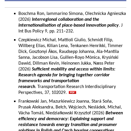
Boschma Ron, Iammarino Simona, Olechnicka Agnieszka
(2026)
Interregional collaboration and the
internationalisation of place-based innovation policy
. J
Int Bus Policy 9, pp. 211–232.
Czepkiewicz Michał, Mattioli Giulio, Schmidt Filip,
Willberg Elias, Kilian Lena, Tenkanen Henrikki, Timmer
Dick, Gosztonyi Ákos, Raudsepp Johanna, Ala-Mantila
Sanna, Jacobson Lisa, Guillen-Royo Mònica, Krysiński
Dawid, Dillman Kevin, Heinonen Jukka, Næss Peter
(2026)
Sufficient mobility and access within limits:
Research agenda for bringing together corridor
frameworks and transportation
research
. Transportation Research Interdisciplinary
Perspectives, 37, 102029.
Frankowski Jan, Mazurkiewicz Joanna, Stará Soňa,
Prusak Aleksandra, Bełch, Wojciech, Nesládek, Michal,
Vácha Tomáš, Niedziałkowski Krzysztof (2026)
Between
efficiency and democracy: Explaining support and
resistance towards energy transition and prosumer
solutions in Polish and Czech housing cooperatives.