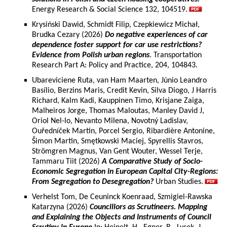
Energy Research & Social Science 132, 104519.
Krysiński Dawid, Schmidt Filip, Czepkiewicz Michał,
Brudka Cezary (2026)
Do negative experiences of car
dependence foster support for car use restrictions?
Evidence from Polish urban regions
. Transportation
Research Part A: Policy and Practice, 204, 104843.
Ubareviciene Ruta, van Ham Maarten, Júnio Leandro
Basílio, Berzins Maris, Credit Kevin, Silva Diogo, J Harris
Richard, Kalm Kadi, Kauppinen Timo, Krisjane Zaiga,
Malheiros Jorge, Thomas Maloutas, Manley David J,
Oriol Nel-lo, Nevanto Milena, Novotný Ladislav,
Ouředníček Martin, Porcel Sergio, Ribardière Antonine,
Šimon Martin, Smętkowski Maciej, Spyrellis Stavros,
Strömgren Magnus, Van Gent Wouter, Wessel Terje,
Tammaru Tiit (2026)
A Comparative Study of Socio-
Economic Segregation in European Capital City-Regions:
From Segregation to Desegregation?
Urban Studies.
Verhelst Tom, De Ceuninck Koenraad, Szmigiel-Rawska
Katarzyna (2026)
Councillors as Scrutineers. Mapping
and Explaining the Objects and Instruments of Council