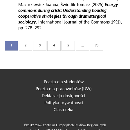
Mazurkiewicz Joanna, Świetlik Tomasz (2025)
Energy
commons during crisis: Understanding housing
cooperative strategies through dramaturgical
sociology
. International Journal of the Commons 19(1),
pp. 278–292.
1
2
3
4
5
...
70
Poczta dla studentów
Poczta dla pracowników (UW)
Deklaracja dostępności
Polityka prywatności
Ciasteczka
©2012-2026 Centrum Europejskich Studiów Regionalnych