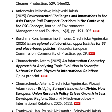
Cleaner Production, 529, 146602.
Antonowicz Mirosław, Majewski Jakub
(2025)
Environmental Challenges and Innovations in the
Asia-Europe Rail Transport Corridors in the Context of
the ESG Concept
, Journal of Environmental
Management and Tourism, 16(3), pp. 191–205.
Boschma Ron, Iammarino Simona, Olechnicka Agnieszka
(2025)
Interregional collaboration: opportunities for S3
and place-based policies.
Brussels: European
Commission, Community of Practice, pp. 29.
Chumachenko Artem (2025)
An Information Geometry
Approach to Analyzing Topic Evolution in Scientific
Networks: From Physics to International Relations
.
Qeios preprint.
Chumachenko Artem, Olechnicka Agnieszka, Płoszaj
Adam (2025)
Bridging Europe’s Innovation Divide: How
European Union Research Policy Drives Growth in Less
Developed Regions
. Stosunki Międzynarodowe –
International Relations 2025, 5(11).
Frankowski Jan, Prusak Aleksandra, Sokołowski Jakub,