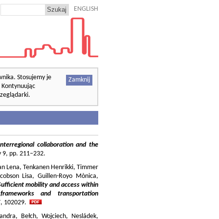
ENGLISH
wnika. Stosujemy je
Zamknij
. Kontynuując
zeglądarki.
nterregional collaboration and the
cy 9, pp. 211–232.
ilian Lena, Tenkanen Henrikki, Timmer
cobson Lisa, Guillen-Royo Mònica,
Sufficient mobility and access within
 frameworks and transportation
37, 102029.
andra, Bełch, Wojciech, Nesládek,