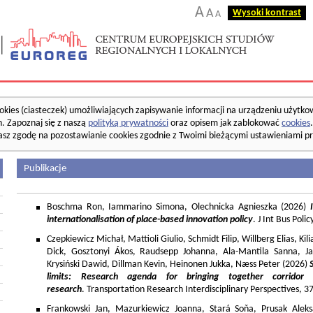
A
A
Wysoki kontrast
A
okies (ciasteczek) umożliwiających zapisywanie informacji na urządzeniu użytko
. Zapoznaj się z naszą
polityką prywatności
oraz opisem jak zablokować
cookies
asz zgodę na pozostawianie cookies zgodnie z Twoimi bieżącymi ustawieniami pr
Publikacje
Boschma Ron, Iammarino Simona, Olechnicka Agnieszka (2026)
I
internationalisation of place-based innovation policy
. J Int Bus Poli
Czepkiewicz Michał, Mattioli Giulio, Schmidt Filip, Willberg Elias, K
Dick, Gosztonyi Ákos, Raudsepp Johanna, Ala-Mantila Sanna, Ja
Krysiński Dawid, Dillman Kevin, Heinonen Jukka, Næss Peter (2026)
limits: Research agenda for bringing together corridor
research
. Transportation Research Interdisciplinary Perspectives, 
Frankowski Jan, Mazurkiewicz Joanna, Stará Soňa, Prusak Aleks