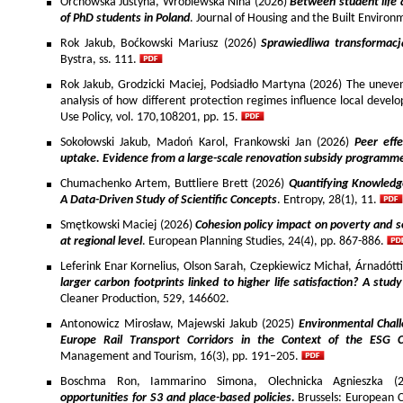
Orchowska Justyna, Wróblewska Nina (2026)
Between student life 
of PhD students in Poland
. Journal of Housing and the Built Environ
Rok Jakub, Boćkowski Mariusz (2026)
Sprawiedliwa transformac
Bystra, ss. 111.
Rok Jakub, Grodzicki Maciej, Podsiadło Martyna (2026) The uneven 
analysis of how different protection regimes influence local develo
Use Policy, vol. 170,108201, pp. 15.
Sokołowski Jakub, Madoń Karol, Frankowski Jan (2026)
Peer effe
uptake. Evidence from a large-scale renovation subsidy programm
Chumachenko Artem, Buttliere Brett (2026)
Quantifying Knowledg
A Data-Driven Study of Scientific Concepts
. Entropy, 28(1), 11.
Smętkowski Maciej (2026)
Cohesion policy impact on poverty and s
at regional level
. European Planning Studies, 24(4), pp. 867-886.
Leferink Enar Kornelius, Olson Sarah, Czepkiewicz Michał, Árnadótt
larger carbon footprints linked to higher life satisfaction? A stud
Cleaner Production, 529, 146602.
Antonowicz Mirosław, Majewski Jakub (2025)
Environmental Chall
Europe Rail Transport Corridors in the Context of the ESG 
Management and Tourism, 16(3), pp. 191–205.
Boschma Ron, Iammarino Simona, Olechnicka Agnieszka (2
opportunities for S3 and place-based policies.
Brussels: European 