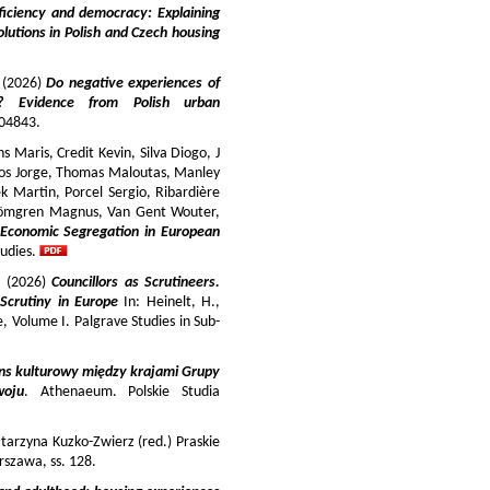
iciency and democracy: Explaining
lutions in Polish and Czech housing
y (2026)
Do negative experiences of
s? Evidence from Polish urban
 104843.
 Maris, Credit Kevin, Silva Diogo, J
iros Jorge, Thomas Maloutas, Manley
k Martin, Porcel Sergio, Ribardière
Strömgren Magnus, Van Gent Wouter,
-Economic Segregation in European
udies.
a (2026)
Councillors as Scrutineers.
Scrutiny in Europe
In: Heinelt, H.,
pe, Volume I. Palgrave Studies in Sub-
ns kulturowy między krajami Grupy
woju
. Athenaeum. Polskie Studia
tarzyna Kuzko-Zwierz (red.) Praskie
szawa, ss. 128.