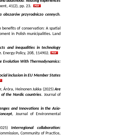
and adulthood: housing experiences
ment, 41(2), pp. 23.
ja obszarów przyrodniczo cennych
.
benefits of conservation: A spatial
pment in Polish municipalities. Land
cts and inequalities in technology
e
. Energy Policy, 208, 114902.
e Evolution With Thermodynamics:
ocial inclusion in EU Member States
ir, Áróra, Heinonen Jukka (2025)
Are
y of the Nordic countries
. Journal of
enges and Innovations in the Asia-
Concept
, Journal of Environmental
025)
Interregional collaboration:
Commission, Community of Practice,