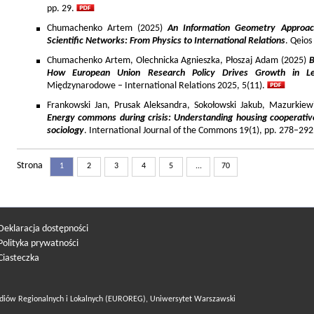
pp. 29.
Chumachenko Artem (2025)
An Information Geometry Approach
Scientific Networks: From Physics to International Relations
. Qeios
Chumachenko Artem, Olechnicka Agnieszka, Płoszaj Adam (2025)
B
How European Union Research Policy Drives Growth in Le
Międzynarodowe – International Relations 2025, 5(11).
Frankowski Jan, Prusak Aleksandra, Sokołowski Jakub, Mazurkiew
Energy commons during crisis: Understanding housing cooperativ
sociology
. International Journal of the Commons 19(1), pp. 278–292
Strona
1
2
3
4
5
...
70
Deklaracja dostępności
Polityka prywatności
Ciasteczka
diów Regionalnych i Lokalnych (EUROREG), Uniwersytet Warszawski