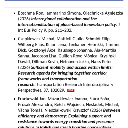
Boschma Ron, Iammarino Simona, Olechnicka Agnieszka
(2026)
Interregional collaboration and the
internationalisation of place-based innovation policy
. J
Int Bus Policy 9, pp. 211–232.
Czepkiewicz Michał, Mattioli Giulio, Schmidt Filip,
Willberg Elias, Kilian Lena, Tenkanen Henrikki, Timmer
Dick, Gosztonyi Ákos, Raudsepp Johanna, Ala-Mantila
Sanna, Jacobson Lisa, Guillen-Royo Mònica, Krysiński
Dawid, Dillman Kevin, Heinonen Jukka, Næss Peter
(2026)
Sufficient mobility and access within limits:
Research agenda for bringing together corridor
frameworks and transportation
research
. Transportation Research Interdisciplinary
Perspectives, 37, 102029.
Frankowski Jan, Mazurkiewicz Joanna, Stará Soňa,
Prusak Aleksandra, Bełch, Wojciech, Nesládek, Michal,
Vácha Tomáš, Niedziałkowski Krzysztof (2026)
Between
efficiency and democracy: Explaining support and
resistance towards energy transition and prosumer
solutions in Polish and Czech housing cooperatives.