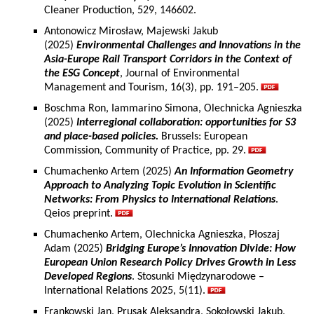
Cleaner Production, 529, 146602.
Antonowicz Mirosław, Majewski Jakub
(2025)
Environmental Challenges and Innovations in the
Asia-Europe Rail Transport Corridors in the Context of
the ESG Concept
, Journal of Environmental
Management and Tourism, 16(3), pp. 191–205.
Boschma Ron, Iammarino Simona, Olechnicka Agnieszka
(2025)
Interregional collaboration: opportunities for S3
and place-based policies.
Brussels: European
Commission, Community of Practice, pp. 29.
Chumachenko Artem (2025)
An Information Geometry
Approach to Analyzing Topic Evolution in Scientific
Networks: From Physics to International Relations
.
Qeios preprint.
Chumachenko Artem, Olechnicka Agnieszka, Płoszaj
Adam (2025)
Bridging Europe’s Innovation Divide: How
European Union Research Policy Drives Growth in Less
Developed Regions
. Stosunki Międzynarodowe –
International Relations 2025, 5(11).
Frankowski Jan, Prusak Aleksandra, Sokołowski Jakub,