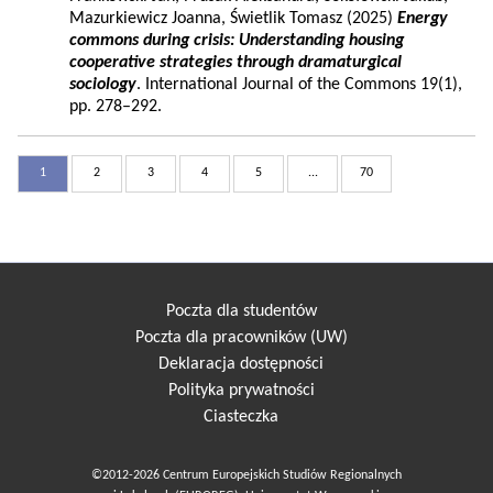
Mazurkiewicz Joanna, Świetlik Tomasz (2025)
Energy
commons during crisis: Understanding housing
cooperative strategies through dramaturgical
sociology
. International Journal of the Commons 19(1),
pp. 278–292.
1
2
3
4
5
...
70
Poczta dla studentów
Poczta dla pracowników (UW)
Deklaracja dostępności
Polityka prywatności
Ciasteczka
©2012-2026 Centrum Europejskich Studiów Regionalnych