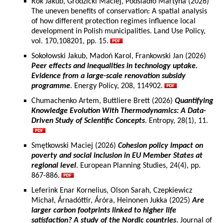
Rok Jakub, Grodzicki Maciej, Podsiadło Martyna (2026)
The uneven benefits of conservation: A spatial analysis
of how different protection regimes influence local
development in Polish municipalities. Land Use Policy,
vol. 170,108201, pp. 15.
Sokołowski Jakub, Madoń Karol, Frankowski Jan (2026)
Peer effects and inequalities in technology uptake.
Evidence from a large-scale renovation subsidy
programme
. Energy Policy, 208, 114902.
Chumachenko Artem, Buttliere Brett (2026)
Quantifying
Knowledge Evolution With Thermodynamics: A Data-
Driven Study of Scientific Concepts
. Entropy, 28(1), 11.
Smętkowski Maciej (2026)
Cohesion policy impact on
poverty and social inclusion in EU Member States at
regional level
. European Planning Studies, 24(4), pp.
867-886.
Leferink Enar Kornelius, Olson Sarah, Czepkiewicz
Michał, Árnadóttir, Áróra, Heinonen Jukka (2025)
Are
larger carbon footprints linked to higher life
satisfaction? A study of the Nordic countries
. Journal of