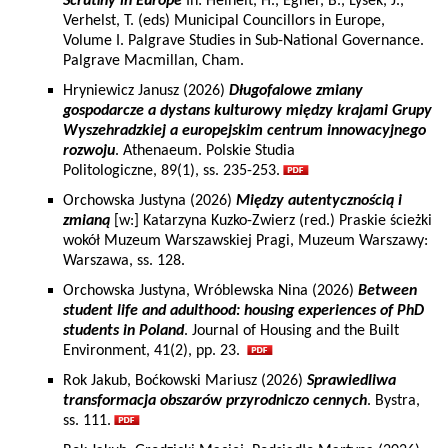
Scrutiny in Europe
In: Heinelt, H., Egner, B., Lysek, J.,
Verhelst, T. (eds) Municipal Councillors in Europe,
Volume I. Palgrave Studies in Sub-National Governance.
Palgrave Macmillan, Cham.
Hryniewicz Janusz (2026)
Długofalowe zmiany
gospodarcze a dystans kulturowy między krajami Grupy
Wyszehradzkiej a europejskim centrum innowacyjnego
rozwoju
. Athenaeum. Polskie Studia
Politologiczne, 89(1), ss. 235-253.
Orchowska Justyna (2026)
Między autentycznością i
zmianą
[w:] Katarzyna Kuzko-Zwierz (red.) Praskie ścieżki
wokół Muzeum Warszawskiej Pragi, Muzeum Warszawy:
Warszawa, ss. 128.
Orchowska Justyna, Wróblewska Nina (2026)
Between
student life and adulthood: housing experiences of PhD
students in Poland
. Journal of Housing and the Built
Environment, 41(2), pp. 23.
Rok Jakub, Boćkowski Mariusz (2026)
Sprawiedliwa
transformacja obszarów przyrodniczo cennych
. Bystra,
ss. 111.