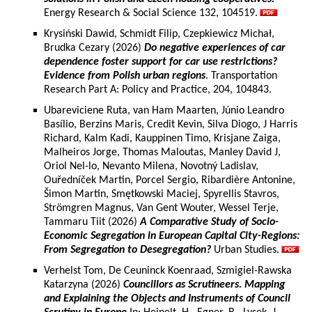
Energy Research & Social Science 132, 104519.
Krysiński Dawid, Schmidt Filip, Czepkiewicz Michał,
Brudka Cezary (2026)
Do negative experiences of car
dependence foster support for car use restrictions?
Evidence from Polish urban regions
. Transportation
Research Part A: Policy and Practice, 204, 104843.
Ubareviciene Ruta, van Ham Maarten, Júnio Leandro
Basílio, Berzins Maris, Credit Kevin, Silva Diogo, J Harris
Richard, Kalm Kadi, Kauppinen Timo, Krisjane Zaiga,
Malheiros Jorge, Thomas Maloutas, Manley David J,
Oriol Nel-lo, Nevanto Milena, Novotný Ladislav,
Ouředníček Martin, Porcel Sergio, Ribardière Antonine,
Šimon Martin, Smętkowski Maciej, Spyrellis Stavros,
Strömgren Magnus, Van Gent Wouter, Wessel Terje,
Tammaru Tiit (2026)
A Comparative Study of Socio-
Economic Segregation in European Capital City-Regions:
From Segregation to Desegregation?
Urban Studies.
Verhelst Tom, De Ceuninck Koenraad, Szmigiel-Rawska
Katarzyna (2026)
Councillors as Scrutineers. Mapping
and Explaining the Objects and Instruments of Council