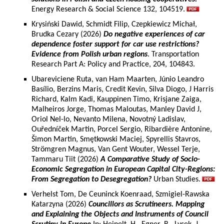
Energy Research & Social Science 132, 104519.
Krysiński Dawid, Schmidt Filip, Czepkiewicz Michał,
Brudka Cezary (2026)
Do negative experiences of car
dependence foster support for car use restrictions?
Evidence from Polish urban regions
. Transportation
Research Part A: Policy and Practice, 204, 104843.
Ubareviciene Ruta, van Ham Maarten, Júnio Leandro
Basílio, Berzins Maris, Credit Kevin, Silva Diogo, J Harris
Richard, Kalm Kadi, Kauppinen Timo, Krisjane Zaiga,
Malheiros Jorge, Thomas Maloutas, Manley David J,
Oriol Nel-lo, Nevanto Milena, Novotný Ladislav,
Ouředníček Martin, Porcel Sergio, Ribardière Antonine,
Šimon Martin, Smętkowski Maciej, Spyrellis Stavros,
Strömgren Magnus, Van Gent Wouter, Wessel Terje,
Tammaru Tiit (2026)
A Comparative Study of Socio-
Economic Segregation in European Capital City-Regions:
From Segregation to Desegregation?
Urban Studies.
Verhelst Tom, De Ceuninck Koenraad, Szmigiel-Rawska
Katarzyna (2026)
Councillors as Scrutineers. Mapping
and Explaining the Objects and Instruments of Council