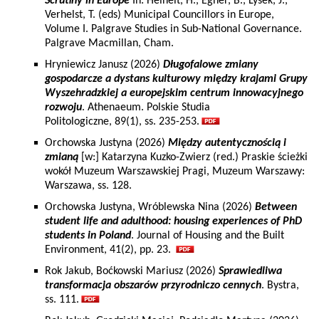
Scrutiny in Europe
In: Heinelt, H., Egner, B., Lysek, J.,
Verhelst, T. (eds) Municipal Councillors in Europe,
Volume I. Palgrave Studies in Sub-National Governance.
Palgrave Macmillan, Cham.
Hryniewicz Janusz (2026)
Długofalowe zmiany
gospodarcze a dystans kulturowy między krajami Grupy
Wyszehradzkiej a europejskim centrum innowacyjnego
rozwoju
. Athenaeum. Polskie Studia
Politologiczne, 89(1), ss. 235-253.
Orchowska Justyna (2026)
Między autentycznością i
zmianą
[w:] Katarzyna Kuzko-Zwierz (red.) Praskie ścieżki
wokół Muzeum Warszawskiej Pragi, Muzeum Warszawy:
Warszawa, ss. 128.
Orchowska Justyna, Wróblewska Nina (2026)
Between
student life and adulthood: housing experiences of PhD
students in Poland
. Journal of Housing and the Built
Environment, 41(2), pp. 23.
Rok Jakub, Boćkowski Mariusz (2026)
Sprawiedliwa
transformacja obszarów przyrodniczo cennych
. Bystra,
ss. 111.