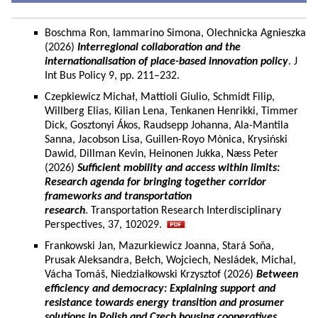
Boschma Ron, Iammarino Simona, Olechnicka Agnieszka
(2026)
Interregional collaboration and the
internationalisation of place-based innovation policy
. J
Int Bus Policy 9, pp. 211–232.
Czepkiewicz Michał, Mattioli Giulio, Schmidt Filip,
Willberg Elias, Kilian Lena, Tenkanen Henrikki, Timmer
Dick, Gosztonyi Ákos, Raudsepp Johanna, Ala-Mantila
Sanna, Jacobson Lisa, Guillen-Royo Mònica, Krysiński
Dawid, Dillman Kevin, Heinonen Jukka, Næss Peter
(2026)
Sufficient mobility and access within limits:
Research agenda for bringing together corridor
frameworks and transportation
research
. Transportation Research Interdisciplinary
Perspectives, 37, 102029.
Frankowski Jan, Mazurkiewicz Joanna, Stará Soňa,
Prusak Aleksandra, Bełch, Wojciech, Nesládek, Michal,
Vácha Tomáš, Niedziałkowski Krzysztof (2026)
Between
efficiency and democracy: Explaining support and
resistance towards energy transition and prosumer
solutions in Polish and Czech housing cooperatives.