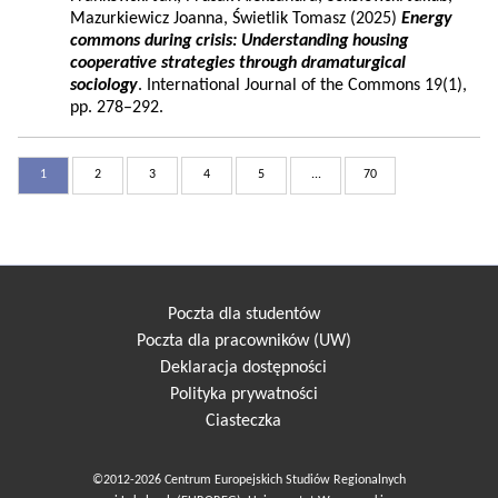
Mazurkiewicz Joanna, Świetlik Tomasz (2025)
Energy
commons during crisis: Understanding housing
cooperative strategies through dramaturgical
sociology
. International Journal of the Commons 19(1),
pp. 278–292.
1
2
3
4
5
...
70
Poczta dla studentów
Poczta dla pracowników (UW)
Deklaracja dostępności
Polityka prywatności
Ciasteczka
©2012-2026 Centrum Europejskich Studiów Regionalnych