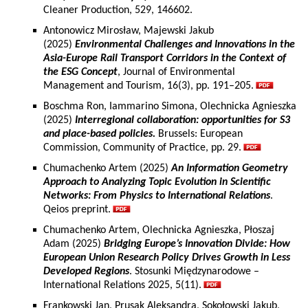
Cleaner Production, 529, 146602.
Antonowicz Mirosław, Majewski Jakub
(2025)
Environmental Challenges and Innovations in the
Asia-Europe Rail Transport Corridors in the Context of
the ESG Concept
, Journal of Environmental
Management and Tourism, 16(3), pp. 191–205.
Boschma Ron, Iammarino Simona, Olechnicka Agnieszka
(2025)
Interregional collaboration: opportunities for S3
and place-based policies.
Brussels: European
Commission, Community of Practice, pp. 29.
Chumachenko Artem (2025)
An Information Geometry
Approach to Analyzing Topic Evolution in Scientific
Networks: From Physics to International Relations
.
Qeios preprint.
Chumachenko Artem, Olechnicka Agnieszka, Płoszaj
Adam (2025)
Bridging Europe’s Innovation Divide: How
European Union Research Policy Drives Growth in Less
Developed Regions
. Stosunki Międzynarodowe –
International Relations 2025, 5(11).
Frankowski Jan, Prusak Aleksandra, Sokołowski Jakub,