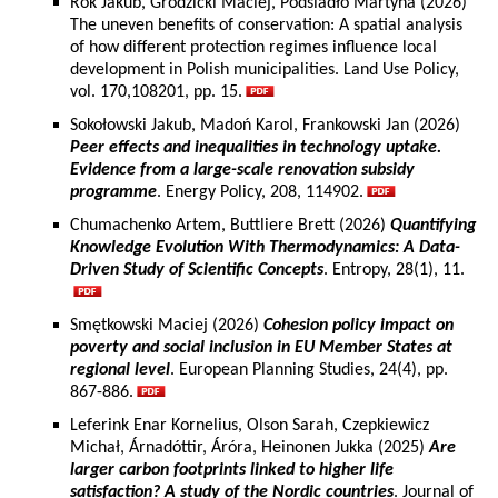
Rok Jakub, Grodzicki Maciej, Podsiadło Martyna (2026)
The uneven benefits of conservation: A spatial analysis
of how different protection regimes influence local
development in Polish municipalities. Land Use Policy,
vol. 170,108201, pp. 15.
Sokołowski Jakub, Madoń Karol, Frankowski Jan (2026)
Peer effects and inequalities in technology uptake.
Evidence from a large-scale renovation subsidy
programme
. Energy Policy, 208, 114902.
Chumachenko Artem, Buttliere Brett (2026)
Quantifying
Knowledge Evolution With Thermodynamics: A Data-
Driven Study of Scientific Concepts
. Entropy, 28(1), 11.
Smętkowski Maciej (2026)
Cohesion policy impact on
poverty and social inclusion in EU Member States at
regional level
. European Planning Studies, 24(4), pp.
867-886.
Leferink Enar Kornelius, Olson Sarah, Czepkiewicz
Michał, Árnadóttir, Áróra, Heinonen Jukka (2025)
Are
larger carbon footprints linked to higher life
satisfaction? A study of the Nordic countries
. Journal of