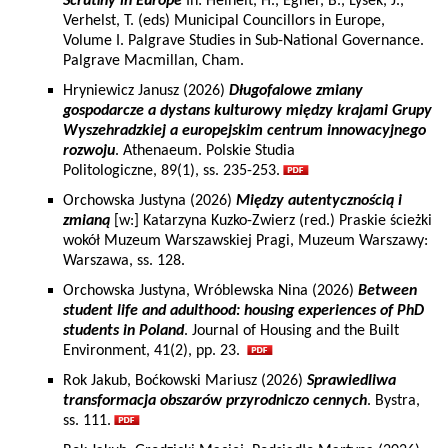
Scrutiny in Europe
In: Heinelt, H., Egner, B., Lysek, J.,
Verhelst, T. (eds) Municipal Councillors in Europe,
Volume I. Palgrave Studies in Sub-National Governance.
Palgrave Macmillan, Cham.
Hryniewicz Janusz (2026)
Długofalowe zmiany
gospodarcze a dystans kulturowy między krajami Grupy
Wyszehradzkiej a europejskim centrum innowacyjnego
rozwoju
. Athenaeum. Polskie Studia
Politologiczne, 89(1), ss. 235-253.
Orchowska Justyna (2026)
Między autentycznością i
zmianą
[w:] Katarzyna Kuzko-Zwierz (red.) Praskie ścieżki
wokół Muzeum Warszawskiej Pragi, Muzeum Warszawy:
Warszawa, ss. 128.
Orchowska Justyna, Wróblewska Nina (2026)
Between
student life and adulthood: housing experiences of PhD
students in Poland
. Journal of Housing and the Built
Environment, 41(2), pp. 23.
Rok Jakub, Boćkowski Mariusz (2026)
Sprawiedliwa
transformacja obszarów przyrodniczo cennych
. Bystra,
ss. 111.