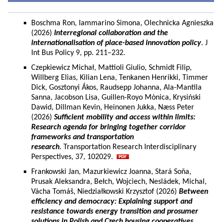
Boschma Ron, Iammarino Simona, Olechnicka Agnieszka
(2026)
Interregional collaboration and the
internationalisation of place-based innovation policy
. J
Int Bus Policy 9, pp. 211–232.
Czepkiewicz Michał, Mattioli Giulio, Schmidt Filip,
Willberg Elias, Kilian Lena, Tenkanen Henrikki, Timmer
Dick, Gosztonyi Ákos, Raudsepp Johanna, Ala-Mantila
Sanna, Jacobson Lisa, Guillen-Royo Mònica, Krysiński
Dawid, Dillman Kevin, Heinonen Jukka, Næss Peter
(2026)
Sufficient mobility and access within limits:
Research agenda for bringing together corridor
frameworks and transportation
research
. Transportation Research Interdisciplinary
Perspectives, 37, 102029.
Frankowski Jan, Mazurkiewicz Joanna, Stará Soňa,
Prusak Aleksandra, Bełch, Wojciech, Nesládek, Michal,
Vácha Tomáš, Niedziałkowski Krzysztof (2026)
Between
efficiency and democracy: Explaining support and
resistance towards energy transition and prosumer
solutions in Polish and Czech housing cooperatives.