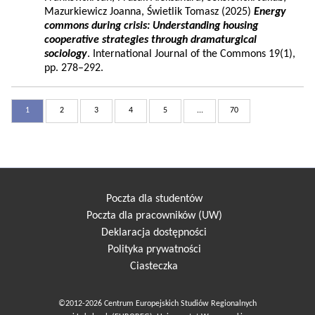
Mazurkiewicz Joanna, Świetlik Tomasz (2025)
Energy
commons during crisis: Understanding housing
cooperative strategies through dramaturgical
sociology
. International Journal of the Commons 19(1),
pp. 278–292.
1
2
3
4
5
...
70
Poczta dla studentów
Poczta dla pracowników (UW)
Deklaracja dostępności
Polityka prywatności
Ciasteczka
©2012-2026 Centrum Europejskich Studiów Regionalnych