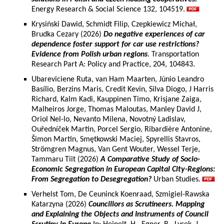
Energy Research & Social Science 132, 104519.
Krysiński Dawid, Schmidt Filip, Czepkiewicz Michał,
Brudka Cezary (2026)
Do negative experiences of car
dependence foster support for car use restrictions?
Evidence from Polish urban regions
. Transportation
Research Part A: Policy and Practice, 204, 104843.
Ubareviciene Ruta, van Ham Maarten, Júnio Leandro
Basílio, Berzins Maris, Credit Kevin, Silva Diogo, J Harris
Richard, Kalm Kadi, Kauppinen Timo, Krisjane Zaiga,
Malheiros Jorge, Thomas Maloutas, Manley David J,
Oriol Nel-lo, Nevanto Milena, Novotný Ladislav,
Ouředníček Martin, Porcel Sergio, Ribardière Antonine,
Šimon Martin, Smętkowski Maciej, Spyrellis Stavros,
Strömgren Magnus, Van Gent Wouter, Wessel Terje,
Tammaru Tiit (2026)
A Comparative Study of Socio-
Economic Segregation in European Capital City-Regions:
From Segregation to Desegregation?
Urban Studies.
Verhelst Tom, De Ceuninck Koenraad, Szmigiel-Rawska
Katarzyna (2026)
Councillors as Scrutineers. Mapping
and Explaining the Objects and Instruments of Council