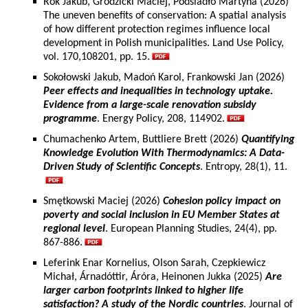
Rok Jakub, Grodzicki Maciej, Podsiadło Martyna (2026)
The uneven benefits of conservation: A spatial analysis
of how different protection regimes influence local
development in Polish municipalities. Land Use Policy,
vol. 170,108201, pp. 15.
Sokołowski Jakub, Madoń Karol, Frankowski Jan (2026)
Peer effects and inequalities in technology uptake.
Evidence from a large-scale renovation subsidy
programme
. Energy Policy, 208, 114902.
Chumachenko Artem, Buttliere Brett (2026)
Quantifying
Knowledge Evolution With Thermodynamics: A Data-
Driven Study of Scientific Concepts
. Entropy, 28(1), 11.
Smętkowski Maciej (2026)
Cohesion policy impact on
poverty and social inclusion in EU Member States at
regional level
. European Planning Studies, 24(4), pp.
867-886.
Leferink Enar Kornelius, Olson Sarah, Czepkiewicz
Michał, Árnadóttir, Áróra, Heinonen Jukka (2025)
Are
larger carbon footprints linked to higher life
satisfaction? A study of the Nordic countries
. Journal of