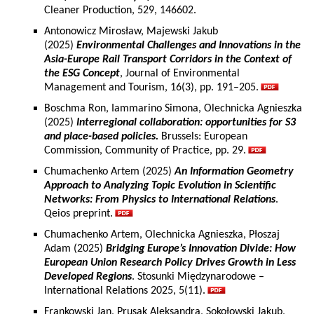
Cleaner Production, 529, 146602.
Antonowicz Mirosław, Majewski Jakub
(2025)
Environmental Challenges and Innovations in the
Asia-Europe Rail Transport Corridors in the Context of
the ESG Concept
, Journal of Environmental
Management and Tourism, 16(3), pp. 191–205.
Boschma Ron, Iammarino Simona, Olechnicka Agnieszka
(2025)
Interregional collaboration: opportunities for S3
and place-based policies.
Brussels: European
Commission, Community of Practice, pp. 29.
Chumachenko Artem (2025)
An Information Geometry
Approach to Analyzing Topic Evolution in Scientific
Networks: From Physics to International Relations
.
Qeios preprint.
Chumachenko Artem, Olechnicka Agnieszka, Płoszaj
Adam (2025)
Bridging Europe’s Innovation Divide: How
European Union Research Policy Drives Growth in Less
Developed Regions
. Stosunki Międzynarodowe –
International Relations 2025, 5(11).
Frankowski Jan, Prusak Aleksandra, Sokołowski Jakub,