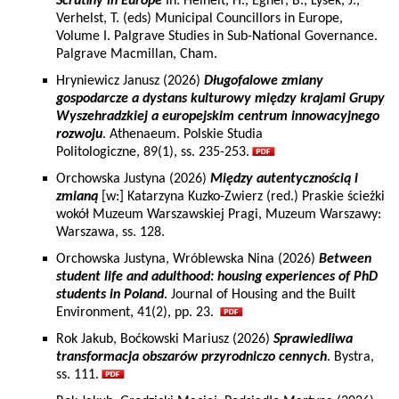
Scrutiny in Europe
In: Heinelt, H., Egner, B., Lysek, J.,
Verhelst, T. (eds) Municipal Councillors in Europe,
Volume I. Palgrave Studies in Sub-National Governance.
Palgrave Macmillan, Cham.
Hryniewicz Janusz (2026)
Długofalowe zmiany
gospodarcze a dystans kulturowy między krajami Grupy
Wyszehradzkiej a europejskim centrum innowacyjnego
rozwoju
. Athenaeum. Polskie Studia
Politologiczne, 89(1), ss. 235-253.
Orchowska Justyna (2026)
Między autentycznością i
zmianą
[w:] Katarzyna Kuzko-Zwierz (red.) Praskie ścieżki
wokół Muzeum Warszawskiej Pragi, Muzeum Warszawy:
Warszawa, ss. 128.
Orchowska Justyna, Wróblewska Nina (2026)
Between
student life and adulthood: housing experiences of PhD
students in Poland
. Journal of Housing and the Built
Environment, 41(2), pp. 23.
Rok Jakub, Boćkowski Mariusz (2026)
Sprawiedliwa
transformacja obszarów przyrodniczo cennych
. Bystra,
ss. 111.