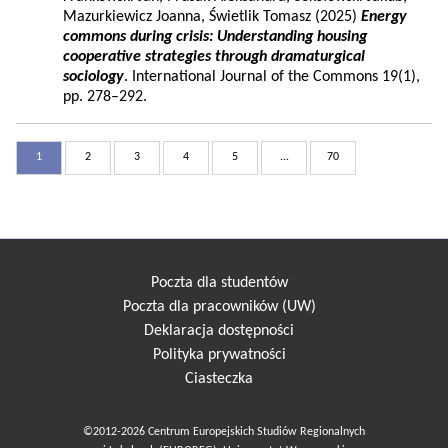
Mazurkiewicz Joanna, Świetlik Tomasz (2025)
Energy
commons during crisis: Understanding housing
cooperative strategies through dramaturgical
sociology
. International Journal of the Commons 19(1),
pp. 278–292.
1
2
3
4
5
...
70
Poczta dla studentów
Poczta dla pracowników (UW)
Deklaracja dostępności
Polityka prywatności
Ciasteczka
©2012-2026 Centrum Europejskich Studiów Regionalnych