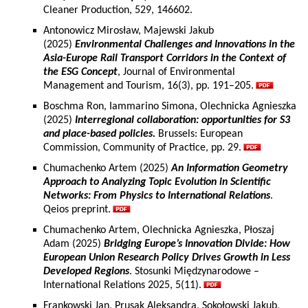
Cleaner Production, 529, 146602.
Antonowicz Mirosław, Majewski Jakub
(2025)
Environmental Challenges and Innovations in the
Asia-Europe Rail Transport Corridors in the Context of
the ESG Concept
, Journal of Environmental
Management and Tourism, 16(3), pp. 191–205.
Boschma Ron, Iammarino Simona, Olechnicka Agnieszka
(2025)
Interregional collaboration: opportunities for S3
and place-based policies.
Brussels: European
Commission, Community of Practice, pp. 29.
Chumachenko Artem (2025)
An Information Geometry
Approach to Analyzing Topic Evolution in Scientific
Networks: From Physics to International Relations
.
Qeios preprint.
Chumachenko Artem, Olechnicka Agnieszka, Płoszaj
Adam (2025)
Bridging Europe’s Innovation Divide: How
European Union Research Policy Drives Growth in Less
Developed Regions
. Stosunki Międzynarodowe –
International Relations 2025, 5(11).
Frankowski Jan, Prusak Aleksandra, Sokołowski Jakub,