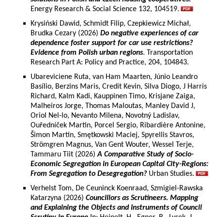
Energy Research & Social Science 132, 104519.
Krysiński Dawid, Schmidt Filip, Czepkiewicz Michał,
Brudka Cezary (2026)
Do negative experiences of car
dependence foster support for car use restrictions?
Evidence from Polish urban regions
. Transportation
Research Part A: Policy and Practice, 204, 104843.
Ubareviciene Ruta, van Ham Maarten, Júnio Leandro
Basílio, Berzins Maris, Credit Kevin, Silva Diogo, J Harris
Richard, Kalm Kadi, Kauppinen Timo, Krisjane Zaiga,
Malheiros Jorge, Thomas Maloutas, Manley David J,
Oriol Nel-lo, Nevanto Milena, Novotný Ladislav,
Ouředníček Martin, Porcel Sergio, Ribardière Antonine,
Šimon Martin, Smętkowski Maciej, Spyrellis Stavros,
Strömgren Magnus, Van Gent Wouter, Wessel Terje,
Tammaru Tiit (2026)
A Comparative Study of Socio-
Economic Segregation in European Capital City-Regions:
From Segregation to Desegregation?
Urban Studies.
Verhelst Tom, De Ceuninck Koenraad, Szmigiel-Rawska
Katarzyna (2026)
Councillors as Scrutineers. Mapping
and Explaining the Objects and Instruments of Council