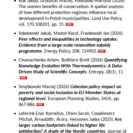
Rok Jakub, Grodzicki Maciej, Podsiadło Martyna (2026)
The uneven benefits of conservation: A spatial analysis
of how different protection regimes influence local
development in Polish municipalities. Land Use Policy,
vol. 170,108201, pp. 15.
Sokołowski Jakub, Madoń Karol, Frankowski Jan (2026)
Peer effects and inequalities in technology uptake.
Evidence from a large-scale renovation subsidy
programme
. Energy Policy, 208, 114902.
Chumachenko Artem, Buttliere Brett (2026)
Quantifying
Knowledge Evolution With Thermodynamics: A Data-
Driven Study of Scientific Concepts
. Entropy, 28(1), 11.
Smętkowski Maciej (2026)
Cohesion policy impact on
poverty and social inclusion in EU Member States at
regional level
. European Planning Studies, 24(4), pp.
867-886.
Leferink Enar Kornelius, Olson Sarah, Czepkiewicz
Michał, Árnadóttir, Áróra, Heinonen Jukka (2025)
Are
larger carbon footprints linked to higher life
satisfaction? A study of the Nordic countries
. Journal of