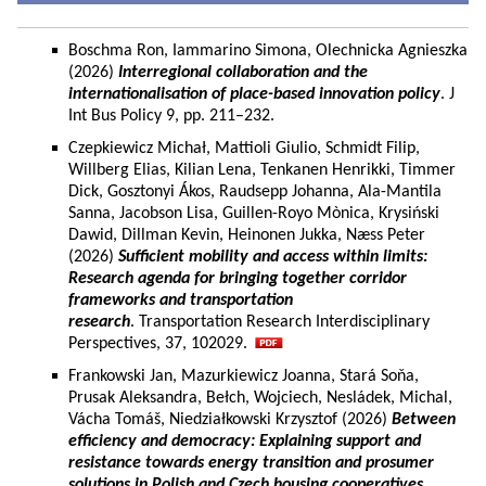
Boschma Ron, Iammarino Simona, Olechnicka Agnieszka
(2026)
Interregional collaboration and the
internationalisation of place-based innovation policy
. J
Int Bus Policy 9, pp. 211–232.
Czepkiewicz Michał, Mattioli Giulio, Schmidt Filip,
Willberg Elias, Kilian Lena, Tenkanen Henrikki, Timmer
Dick, Gosztonyi Ákos, Raudsepp Johanna, Ala-Mantila
Sanna, Jacobson Lisa, Guillen-Royo Mònica, Krysiński
Dawid, Dillman Kevin, Heinonen Jukka, Næss Peter
(2026)
Sufficient mobility and access within limits:
Research agenda for bringing together corridor
frameworks and transportation
research
. Transportation Research Interdisciplinary
Perspectives, 37, 102029.
Frankowski Jan, Mazurkiewicz Joanna, Stará Soňa,
Prusak Aleksandra, Bełch, Wojciech, Nesládek, Michal,
Vácha Tomáš, Niedziałkowski Krzysztof (2026)
Between
efficiency and democracy: Explaining support and
resistance towards energy transition and prosumer
solutions in Polish and Czech housing cooperatives.