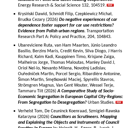
Energy Research & Social Science 132, 104519.
Krysiński Dawid, Schmidt Filip, Czepkiewicz Michał,
Brudka Cezary (2026)
Do negative experiences of car
dependence foster support for car use restrictions?
Evidence from Polish urban regions
. Transportation
Research Part A: Policy and Practice, 204, 104843.
Ubareviciene Ruta, van Ham Maarten, Júnio Leandro
Basílio, Berzins Maris, Credit Kevin, Silva Diogo, J Harris
Richard, Kalm Kadi, Kauppinen Timo, Krisjane Zaiga,
Malheiros Jorge, Thomas Maloutas, Manley David J,
Oriol Nel-lo, Nevanto Milena, Novotný Ladislav,
Ouředníček Martin, Porcel Sergio, Ribardière Antonine,
Šimon Martin, Smętkowski Maciej, Spyrellis Stavros,
Strömgren Magnus, Van Gent Wouter, Wessel Terje,
Tammaru Tiit (2026)
A Comparative Study of Socio-
Economic Segregation in European Capital City-Regions:
From Segregation to Desegregation?
Urban Studies.
Verhelst Tom, De Ceuninck Koenraad, Szmigiel-Rawska
Katarzyna (2026)
Councillors as Scrutineers. Mapping
and Explaining the Objects and Instruments of Council