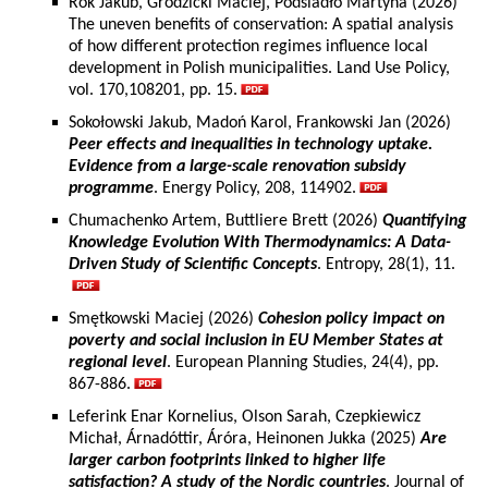
Rok Jakub, Grodzicki Maciej, Podsiadło Martyna (2026)
The uneven benefits of conservation: A spatial analysis
of how different protection regimes influence local
development in Polish municipalities. Land Use Policy,
vol. 170,108201, pp. 15.
Sokołowski Jakub, Madoń Karol, Frankowski Jan (2026)
Peer effects and inequalities in technology uptake.
Evidence from a large-scale renovation subsidy
programme
. Energy Policy, 208, 114902.
Chumachenko Artem, Buttliere Brett (2026)
Quantifying
Knowledge Evolution With Thermodynamics: A Data-
Driven Study of Scientific Concepts
. Entropy, 28(1), 11.
Smętkowski Maciej (2026)
Cohesion policy impact on
poverty and social inclusion in EU Member States at
regional level
. European Planning Studies, 24(4), pp.
867-886.
Leferink Enar Kornelius, Olson Sarah, Czepkiewicz
Michał, Árnadóttir, Áróra, Heinonen Jukka (2025)
Are
larger carbon footprints linked to higher life
satisfaction? A study of the Nordic countries
. Journal of