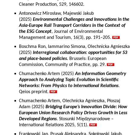
Cleaner Production, 529, 146602.
Antonowicz Mirosław, Majewski Jakub
(2025)
Environmental Challenges and Innovations in the
Asia-Europe Rail Transport Corridors in the Context of
the ESG Concept
, Journal of Environmental
Management and Tourism, 16(3), pp. 191–205.
Boschma Ron, Iammarino Simona, Olechnicka Agnieszka
(2025)
Interregional collaboration: opportunities for S3
and place-based policies.
Brussels: European
Commission, Community of Practice, pp. 29.
Chumachenko Artem (2025)
An Information Geometry
Approach to Analyzing Topic Evolution in Scientific
Networks: From Physics to International Relations
.
Qeios preprint.
Chumachenko Artem, Olechnicka Agnieszka, Płoszaj
Adam (2025)
Bridging Europe’s Innovation Divide: How
European Union Research Policy Drives Growth in Less
Developed Regions
. Stosunki Międzynarodowe –
International Relations 2025, 5(11).
Frankowski Jan, Prusak Aleksandra, Sokołowski Jakub,