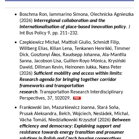
Boschma Ron, Iammarino Simona, Olechnicka Agnieszka
(2026)
Interregional collaboration and the
internationalisation of place-based innovation policy
. J
Int Bus Policy 9, pp. 211–232.
Czepkiewicz Michał, Mattioli Giulio, Schmidt Filip,
Willberg Elias, Kilian Lena, Tenkanen Henrikki, Timmer
Dick, Gosztonyi Ákos, Raudsepp Johanna, Ala-Mantila
Sanna, Jacobson Lisa, Guillen-Royo Mònica, Krysiński
Dawid, Dillman Kevin, Heinonen Jukka, Næss Peter
(2026)
Sufficient mobility and access within limits:
Research agenda for bringing together corridor
frameworks and transportation
research
. Transportation Research Interdisciplinary
Perspectives, 37, 102029.
Frankowski Jan, Mazurkiewicz Joanna, Stará Soňa,
Prusak Aleksandra, Bełch, Wojciech, Nesládek, Michal,
Vácha Tomáš, Niedziałkowski Krzysztof (2026)
Between
efficiency and democracy: Explaining support and
resistance towards energy transition and prosumer
solutions in Polish and Czech housing cooperatives.