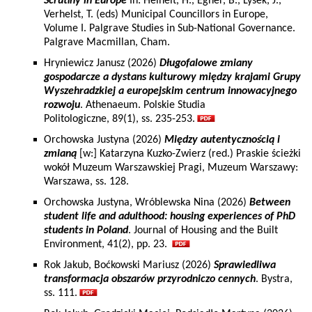
Scrutiny in Europe
In: Heinelt, H., Egner, B., Lysek, J.,
Verhelst, T. (eds) Municipal Councillors in Europe,
Volume I. Palgrave Studies in Sub-National Governance.
Palgrave Macmillan, Cham.
Hryniewicz Janusz (2026)
Długofalowe zmiany
gospodarcze a dystans kulturowy między krajami Grupy
Wyszehradzkiej a europejskim centrum innowacyjnego
rozwoju
. Athenaeum. Polskie Studia
Politologiczne, 89(1), ss. 235-253.
Orchowska Justyna (2026)
Między autentycznością i
zmianą
[w:] Katarzyna Kuzko-Zwierz (red.) Praskie ścieżki
wokół Muzeum Warszawskiej Pragi, Muzeum Warszawy:
Warszawa, ss. 128.
Orchowska Justyna, Wróblewska Nina (2026)
Between
student life and adulthood: housing experiences of PhD
students in Poland
. Journal of Housing and the Built
Environment, 41(2), pp. 23.
Rok Jakub, Boćkowski Mariusz (2026)
Sprawiedliwa
transformacja obszarów przyrodniczo cennych
. Bystra,
ss. 111.