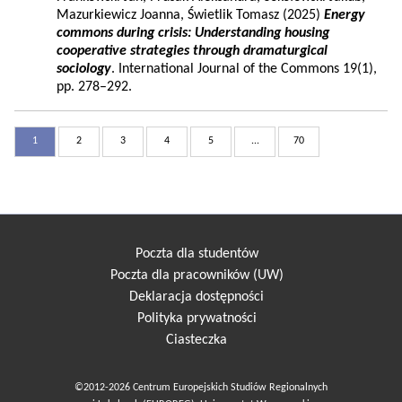
Mazurkiewicz Joanna, Świetlik Tomasz (2025)
Energy
commons during crisis: Understanding housing
cooperative strategies through dramaturgical
sociology
. International Journal of the Commons 19(1),
pp. 278–292.
1
2
3
4
5
...
70
Poczta dla studentów
Poczta dla pracowników (UW)
Deklaracja dostępności
Polityka prywatności
Ciasteczka
©2012-2026 Centrum Europejskich Studiów Regionalnych