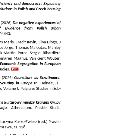
iciency and democracy: Explaining
lutions in Polish and Czech housing
y (2026)
Do negative experiences of
s? Evidence from Polish urban
 104843.
 Maris, Credit Kevin, Silva Diogo, J
iros Jorge, Thomas Maloutas, Manley
k Martin, Porcel Sergio, Ribardière
Strömgren Magnus, Van Gent Wouter,
-Economic Segregation in European
udies.
a (2026)
Councillors as Scrutineers.
Scrutiny in Europe
In: Heinelt, H.,
pe, Volume I. Palgrave Studies in Sub-
ns kulturowy między krajami Grupy
woju
. Athenaeum. Polskie Studia
tarzyna Kuzko-Zwierz (red.) Praskie
szawa, ss. 128.