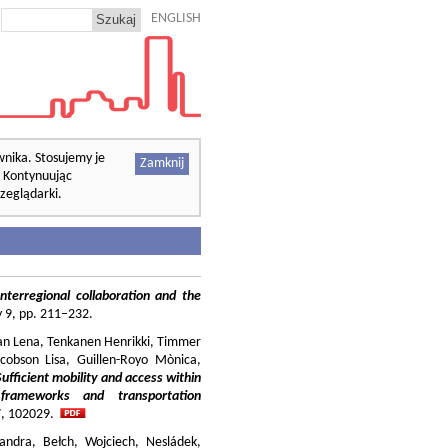
ENGLISH
wnika. Stosujemy je
Zamknij
. Kontynuując
zeglądarki.
nterregional collaboration and the
cy 9, pp. 211–232.
ilian Lena, Tenkanen Henrikki, Timmer
cobson Lisa, Guillen-Royo Mònica,
Sufficient mobility and access within
 frameworks and transportation
37, 102029.
andra, Bełch, Wojciech, Nesládek,