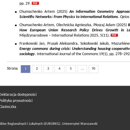
pp. 29.
Chumachenko Artem (2025)
An Information Geometry Approach
Scientific Networks: From Physics to International Relations
. Qeios
Chumachenko Artem, Olechnicka Agnieszka, Płoszaj Adam (2025)
B
How European Union Research Policy Drives Growth in Le
Międzynarodowe – International Relations 2025, 5(11).
Frankowski Jan, Prusak Aleksandra, Sokołowski Jakub, Mazurkiew
Energy commons during crisis: Understanding housing cooperativ
sociology
. International Journal of the Commons 19(1), pp. 278–292
Strona
1
2
3
4
5
...
70
Deklaracja dostępności
Polityka prywatności
Ciasteczka
diów Regionalnych i Lokalnych (EUROREG), Uniwersytet Warszawski