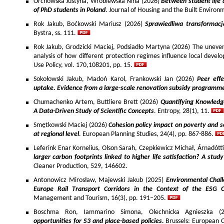
Orchowska Justyna, Wróblewska Nina (2026)
Between student life 
of PhD students in Poland
. Journal of Housing and the Built Environ
Rok Jakub, Boćkowski Mariusz (2026)
Sprawiedliwa transformac
Bystra, ss. 111.
Rok Jakub, Grodzicki Maciej, Podsiadło Martyna (2026) The uneven 
analysis of how different protection regimes influence local develo
Use Policy, vol. 170,108201, pp. 15.
Sokołowski Jakub, Madoń Karol, Frankowski Jan (2026)
Peer effe
uptake. Evidence from a large-scale renovation subsidy programm
Chumachenko Artem, Buttliere Brett (2026)
Quantifying Knowledg
A Data-Driven Study of Scientific Concepts
. Entropy, 28(1), 11.
Smętkowski Maciej (2026)
Cohesion policy impact on poverty and s
at regional level
. European Planning Studies, 24(4), pp. 867-886.
Leferink Enar Kornelius, Olson Sarah, Czepkiewicz Michał, Árnadótt
larger carbon footprints linked to higher life satisfaction? A stud
Cleaner Production, 529, 146602.
Antonowicz Mirosław, Majewski Jakub (2025)
Environmental Chall
Europe Rail Transport Corridors in the Context of the ESG 
Management and Tourism, 16(3), pp. 191–205.
Boschma Ron, Iammarino Simona, Olechnicka Agnieszka (2
opportunities for S3 and place-based policies.
Brussels: European 