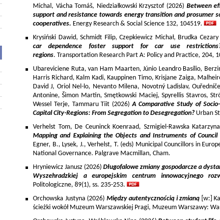
Michal, Vácha Tomáš, Niedziałkowski Krzysztof (2026)
Between eff
support and resistance towards energy transition and prosumer so
cooperatives.
Energy Research & Social Science 132, 104519.
Krysiński Dawid, Schmidt Filip, Czepkiewicz Michał, Brudka Cezar
car dependence foster support for car use restriction
regions
. Transportation Research Part A: Policy and Practice, 204,
Ubareviciene Ruta, van Ham Maarten, Júnio Leandro Basílio, Berzins
Harris Richard, Kalm Kadi, Kauppinen Timo, Krisjane Zaiga, Malhe
David J, Oriol Nel-lo, Nevanto Milena, Novotný Ladislav, Ouředníče
Antonine, Šimon Martin, Smętkowski Maciej, Spyrellis Stavros, 
Wessel Terje, Tammaru Tiit (2026)
A Comparative Study of Socio
Capital City-Regions: From Segregation to Desegregation?
Urban St
Verhelst Tom, De Ceuninck Koenraad, Szmigiel-Rawska Katarzyn
Mapping and Explaining the Objects and Instruments of Council 
Egner, B., Lysek, J., Verhelst, T. (eds) Municipal Councillors in Euro
National Governance. Palgrave Macmillan, Cham.
Hryniewicz Janusz (2026)
Długofalowe zmiany gospodarcze a dysta
Wyszehradzkiej a europejskim centrum innowacyjnego roz
Politologiczne, 89(1), ss. 235-253.
Orchowska Justyna (2026)
Między autentycznością i zmianą
[w:] Ka
ścieżki wokół Muzeum Warszawskiej Pragi, Muzeum Warszawy: War