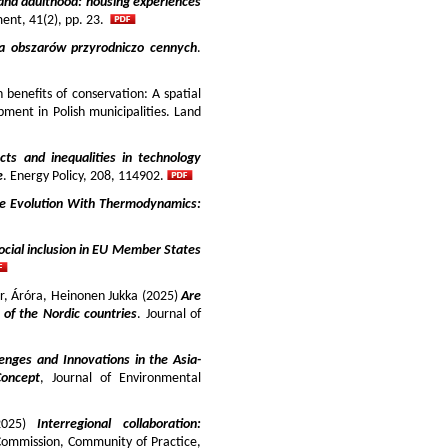
and adulthood: housing experiences
ment, 41(2), pp. 23.
ja obszarów przyrodniczo cennych
.
benefits of conservation: A spatial
pment in Polish municipalities. Land
cts and inequalities in technology
e
. Energy Policy, 208, 114902.
e Evolution With Thermodynamics:
ocial inclusion in EU Member States
ir, Áróra, Heinonen Jukka (2025)
Are
y of the Nordic countries
. Journal of
enges and Innovations in the Asia-
Concept
, Journal of Environmental
025)
Interregional collaboration:
Commission, Community of Practice,