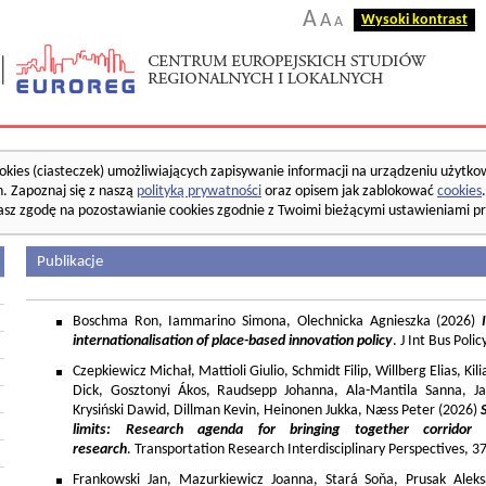
A
A
Wysoki kontrast
A
okies (ciasteczek) umożliwiających zapisywanie informacji na urządzeniu użytko
. Zapoznaj się z naszą
polityką prywatności
oraz opisem jak zablokować
cookies
asz zgodę na pozostawianie cookies zgodnie z Twoimi bieżącymi ustawieniami pr
Publikacje
Boschma Ron, Iammarino Simona, Olechnicka Agnieszka (2026)
I
internationalisation of place-based innovation policy
. J Int Bus Poli
Czepkiewicz Michał, Mattioli Giulio, Schmidt Filip, Willberg Elias, K
Dick, Gosztonyi Ákos, Raudsepp Johanna, Ala-Mantila Sanna, Ja
Krysiński Dawid, Dillman Kevin, Heinonen Jukka, Næss Peter (2026)
limits: Research agenda for bringing together corridor
research
. Transportation Research Interdisciplinary Perspectives, 
Frankowski Jan, Mazurkiewicz Joanna, Stará Soňa, Prusak Aleks