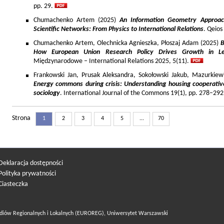
pp. 29.
Chumachenko Artem (2025)
An Information Geometry Approach
Scientific Networks: From Physics to International Relations
. Qeios
Chumachenko Artem, Olechnicka Agnieszka, Płoszaj Adam (2025)
B
How European Union Research Policy Drives Growth in Le
Międzynarodowe – International Relations 2025, 5(11).
Frankowski Jan, Prusak Aleksandra, Sokołowski Jakub, Mazurkiew
Energy commons during crisis: Understanding housing cooperativ
sociology
. International Journal of the Commons 19(1), pp. 278–292
Strona
1
2
3
4
5
...
70
Deklaracja dostępności
Polityka prywatności
Ciasteczka
diów Regionalnych i Lokalnych (EUROREG), Uniwersytet Warszawski