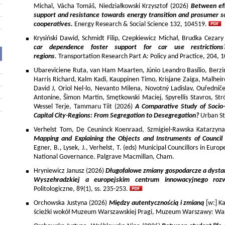
Michal, Vácha Tomáš, Niedziałkowski Krzysztof (2026)
Between eff
support and resistance towards energy transition and prosumer so
cooperatives.
Energy Research & Social Science 132, 104519.
Krysiński Dawid, Schmidt Filip, Czepkiewicz Michał, Brudka Cezar
car dependence foster support for car use restriction
regions
. Transportation Research Part A: Policy and Practice, 204,
Ubareviciene Ruta, van Ham Maarten, Júnio Leandro Basílio, Berzins
Harris Richard, Kalm Kadi, Kauppinen Timo, Krisjane Zaiga, Malhe
David J, Oriol Nel-lo, Nevanto Milena, Novotný Ladislav, Ouředníče
Antonine, Šimon Martin, Smętkowski Maciej, Spyrellis Stavros, 
Wessel Terje, Tammaru Tiit (2026)
A Comparative Study of Socio
Capital City-Regions: From Segregation to Desegregation?
Urban St
Verhelst Tom, De Ceuninck Koenraad, Szmigiel-Rawska Katarzyn
Mapping and Explaining the Objects and Instruments of Council 
Egner, B., Lysek, J., Verhelst, T. (eds) Municipal Councillors in Euro
National Governance. Palgrave Macmillan, Cham.
Hryniewicz Janusz (2026)
Długofalowe zmiany gospodarcze a dysta
Wyszehradzkiej a europejskim centrum innowacyjnego roz
Politologiczne, 89(1), ss. 235-253.
Orchowska Justyna (2026)
Między autentycznością i zmianą
[w:] Ka
ścieżki wokół Muzeum Warszawskiej Pragi, Muzeum Warszawy: War