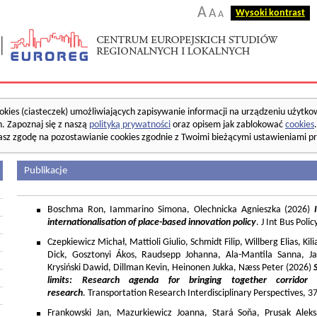
A
A
Wysoki kontrast
A
okies (ciasteczek) umożliwiających zapisywanie informacji na urządzeniu użytko
. Zapoznaj się z naszą
polityką prywatności
oraz opisem jak zablokować
cookies
asz zgodę na pozostawianie cookies zgodnie z Twoimi bieżącymi ustawieniami pr
Publikacje
Boschma Ron, Iammarino Simona, Olechnicka Agnieszka (2026)
I
internationalisation of place-based innovation policy
. J Int Bus Poli
Czepkiewicz Michał, Mattioli Giulio, Schmidt Filip, Willberg Elias, K
Dick, Gosztonyi Ákos, Raudsepp Johanna, Ala-Mantila Sanna, Ja
Krysiński Dawid, Dillman Kevin, Heinonen Jukka, Næss Peter (2026)
limits: Research agenda for bringing together corridor
research
. Transportation Research Interdisciplinary Perspectives, 
Frankowski Jan, Mazurkiewicz Joanna, Stará Soňa, Prusak Aleks