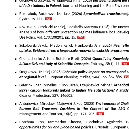
Orchowska Justyna, Wróblewska Nina (2026)
Between student life 
of PhD students in Poland
. Journal of Housing and the Built Environ
Rok Jakub, Boćkowski Mariusz (2026)
Sprawiedliwa transformac
Bystra, ss. 111.
Rok Jakub, Grodzicki Maciej, Podsiadło Martyna (2026) The uneven 
analysis of how different protection regimes influence local develo
Use Policy, vol. 170,108201, pp. 15.
Sokołowski Jakub, Madoń Karol, Frankowski Jan (2026)
Peer effe
uptake. Evidence from a large-scale renovation subsidy programm
Chumachenko Artem, Buttliere Brett (2026)
Quantifying Knowledg
A Data-Driven Study of Scientific Concepts
. Entropy, 28(1), 11.
Smętkowski Maciej (2026)
Cohesion policy impact on poverty and s
at regional level
. European Planning Studies, 24(4), pp. 867-886.
Leferink Enar Kornelius, Olson Sarah, Czepkiewicz Michał, Árnadótt
larger carbon footprints linked to higher life satisfaction? A stud
Cleaner Production, 529, 146602.
Antonowicz Mirosław, Majewski Jakub (2025)
Environmental Chall
Europe Rail Transport Corridors in the Context of the ESG 
Management and Tourism, 16(3), pp. 191–205.
Boschma Ron, Iammarino Simona, Olechnicka Agnieszka (2
opportunities for S3 and place-based policies.
Brussels: European 