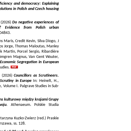
iciency and democracy: Explaining
lutions in Polish and Czech housing
y (2026)
Do negative experiences of
s? Evidence from Polish urban
 104843.
 Maris, Credit Kevin, Silva Diogo, J
iros Jorge, Thomas Maloutas, Manley
k Martin, Porcel Sergio, Ribardière
Strömgren Magnus, Van Gent Wouter,
-Economic Segregation in European
udies.
a (2026)
Councillors as Scrutineers.
Scrutiny in Europe
In: Heinelt, H.,
pe, Volume I. Palgrave Studies in Sub-
ns kulturowy między krajami Grupy
woju
. Athenaeum. Polskie Studia
tarzyna Kuzko-Zwierz (red.) Praskie
szawa, ss. 128.