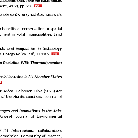
and adulthood: housing experiences
ment, 41(2), pp. 23.
ja obszarów przyrodniczo cennych
.
benefits of conservation: A spatial
pment in Polish municipalities. Land
cts and inequalities in technology
e
. Energy Policy, 208, 114902.
e Evolution With Thermodynamics:
ocial inclusion in EU Member States
ir, Áróra, Heinonen Jukka (2025)
Are
y of the Nordic countries
. Journal of
enges and Innovations in the Asia-
Concept
, Journal of Environmental
025)
Interregional collaboration:
Commission, Community of Practice,