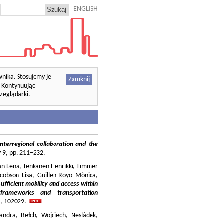
ENGLISH
wnika. Stosujemy je
Zamknij
. Kontynuując
zeglądarki.
nterregional collaboration and the
cy 9, pp. 211–232.
ilian Lena, Tenkanen Henrikki, Timmer
cobson Lisa, Guillen-Royo Mònica,
Sufficient mobility and access within
 frameworks and transportation
37, 102029.
andra, Bełch, Wojciech, Nesládek,