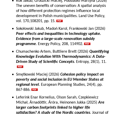
Rok Jakub, Grodzicki Maciej, Podsiadło Martyna (2026)
The uneven benefits of conservation: A spatial analysis
of how different protection regimes influence local
development in Polish municipalities. Land Use Policy,
vol. 170,108201, pp. 15.
Sokołowski Jakub, Madoń Karol, Frankowski Jan (2026)
Peer effects and inequalities in technology uptake.
Evidence from a large-scale renovation subsidy
programme
. Energy Policy, 208, 114902.
Chumachenko Artem, Buttliere Brett (2026)
Quantifying
Knowledge Evolution With Thermodynamics: A Data-
Driven Study of Scientific Concepts
. Entropy, 28(1), 11.
Smętkowski Maciej (2026)
Cohesion policy impact on
poverty and social inclusion in EU Member States at
regional level
. European Planning Studies, 24(4), pp.
867-886.
Leferink Enar Kornelius, Olson Sarah, Czepkiewicz
Michał, Árnadóttir, Áróra, Heinonen Jukka (2025)
Are
larger carbon footprints linked to higher life
satisfaction? A study of the Nordic countries
. Journal of