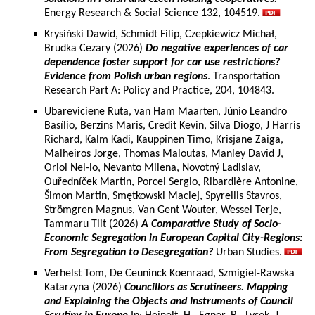
Energy Research & Social Science 132, 104519.
Krysiński Dawid, Schmidt Filip, Czepkiewicz Michał,
Brudka Cezary (2026)
Do negative experiences of car
dependence foster support for car use restrictions?
Evidence from Polish urban regions
. Transportation
Research Part A: Policy and Practice, 204, 104843.
Ubareviciene Ruta, van Ham Maarten, Júnio Leandro
Basílio, Berzins Maris, Credit Kevin, Silva Diogo, J Harris
Richard, Kalm Kadi, Kauppinen Timo, Krisjane Zaiga,
Malheiros Jorge, Thomas Maloutas, Manley David J,
Oriol Nel-lo, Nevanto Milena, Novotný Ladislav,
Ouředníček Martin, Porcel Sergio, Ribardière Antonine,
Šimon Martin, Smętkowski Maciej, Spyrellis Stavros,
Strömgren Magnus, Van Gent Wouter, Wessel Terje,
Tammaru Tiit (2026)
A Comparative Study of Socio-
Economic Segregation in European Capital City-Regions:
From Segregation to Desegregation?
Urban Studies.
Verhelst Tom, De Ceuninck Koenraad, Szmigiel-Rawska
Katarzyna (2026)
Councillors as Scrutineers. Mapping
and Explaining the Objects and Instruments of Council