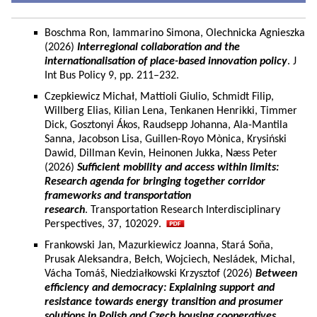
Boschma Ron, Iammarino Simona, Olechnicka Agnieszka
(2026)
Interregional collaboration and the
internationalisation of place-based innovation policy
. J
Int Bus Policy 9, pp. 211–232.
Czepkiewicz Michał, Mattioli Giulio, Schmidt Filip,
Willberg Elias, Kilian Lena, Tenkanen Henrikki, Timmer
Dick, Gosztonyi Ákos, Raudsepp Johanna, Ala-Mantila
Sanna, Jacobson Lisa, Guillen-Royo Mònica, Krysiński
Dawid, Dillman Kevin, Heinonen Jukka, Næss Peter
(2026)
Sufficient mobility and access within limits:
Research agenda for bringing together corridor
frameworks and transportation
research
. Transportation Research Interdisciplinary
Perspectives, 37, 102029.
Frankowski Jan, Mazurkiewicz Joanna, Stará Soňa,
Prusak Aleksandra, Bełch, Wojciech, Nesládek, Michal,
Vácha Tomáš, Niedziałkowski Krzysztof (2026)
Between
efficiency and democracy: Explaining support and
resistance towards energy transition and prosumer
solutions in Polish and Czech housing cooperatives.