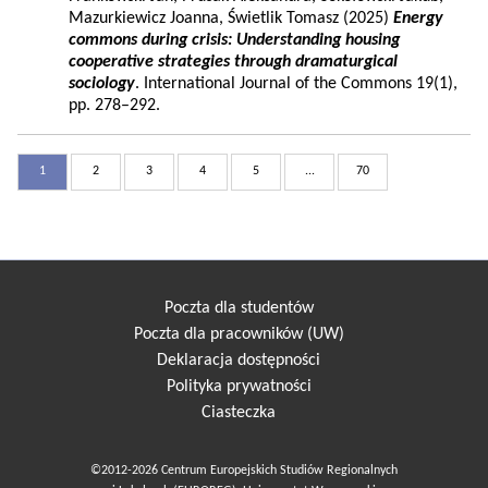
Mazurkiewicz Joanna, Świetlik Tomasz (2025)
Energy
commons during crisis: Understanding housing
cooperative strategies through dramaturgical
sociology
. International Journal of the Commons 19(1),
pp. 278–292.
1
2
3
4
5
...
70
Poczta dla studentów
Poczta dla pracowników (UW)
Deklaracja dostępności
Polityka prywatności
Ciasteczka
©2012-2026 Centrum Europejskich Studiów Regionalnych