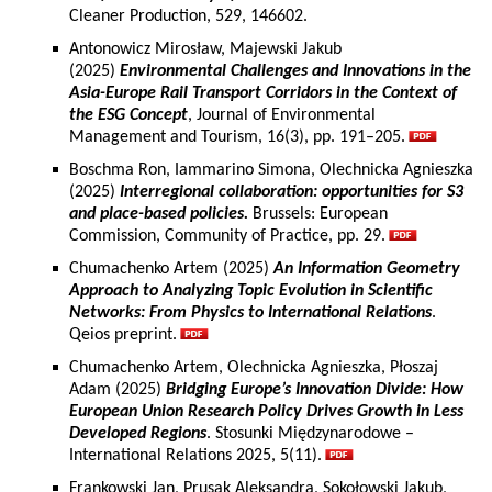
Cleaner Production, 529, 146602.
Antonowicz Mirosław, Majewski Jakub
(2025)
Environmental Challenges and Innovations in the
Asia-Europe Rail Transport Corridors in the Context of
the ESG Concept
, Journal of Environmental
Management and Tourism, 16(3), pp. 191–205.
Boschma Ron, Iammarino Simona, Olechnicka Agnieszka
(2025)
Interregional collaboration: opportunities for S3
and place-based policies.
Brussels: European
Commission, Community of Practice, pp. 29.
Chumachenko Artem (2025)
An Information Geometry
Approach to Analyzing Topic Evolution in Scientific
Networks: From Physics to International Relations
.
Qeios preprint.
Chumachenko Artem, Olechnicka Agnieszka, Płoszaj
Adam (2025)
Bridging Europe’s Innovation Divide: How
European Union Research Policy Drives Growth in Less
Developed Regions
. Stosunki Międzynarodowe –
International Relations 2025, 5(11).
Frankowski Jan, Prusak Aleksandra, Sokołowski Jakub,