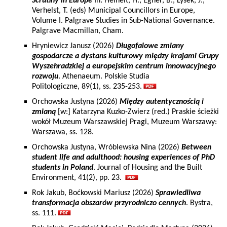
Scrutiny in Europe
In: Heinelt, H., Egner, B., Lysek, J.,
Verhelst, T. (eds) Municipal Councillors in Europe,
Volume I. Palgrave Studies in Sub-National Governance.
Palgrave Macmillan, Cham.
Hryniewicz Janusz (2026)
Długofalowe zmiany
gospodarcze a dystans kulturowy między krajami Grupy
Wyszehradzkiej a europejskim centrum innowacyjnego
rozwoju
. Athenaeum. Polskie Studia
Politologiczne, 89(1), ss. 235-253.
Orchowska Justyna (2026)
Między autentycznością i
zmianą
[w:] Katarzyna Kuzko-Zwierz (red.) Praskie ścieżki
wokół Muzeum Warszawskiej Pragi, Muzeum Warszawy:
Warszawa, ss. 128.
Orchowska Justyna, Wróblewska Nina (2026)
Between
student life and adulthood: housing experiences of PhD
students in Poland
. Journal of Housing and the Built
Environment, 41(2), pp. 23.
Rok Jakub, Boćkowski Mariusz (2026)
Sprawiedliwa
transformacja obszarów przyrodniczo cennych
. Bystra,
ss. 111.