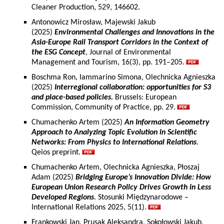
Cleaner Production, 529, 146602.
Antonowicz Mirosław, Majewski Jakub
(2025)
Environmental Challenges and Innovations in the
Asia-Europe Rail Transport Corridors in the Context of
the ESG Concept
, Journal of Environmental
Management and Tourism, 16(3), pp. 191–205.
Boschma Ron, Iammarino Simona, Olechnicka Agnieszka
(2025)
Interregional collaboration: opportunities for S3
and place-based policies.
Brussels: European
Commission, Community of Practice, pp. 29.
Chumachenko Artem (2025)
An Information Geometry
Approach to Analyzing Topic Evolution in Scientific
Networks: From Physics to International Relations
.
Qeios preprint.
Chumachenko Artem, Olechnicka Agnieszka, Płoszaj
Adam (2025)
Bridging Europe’s Innovation Divide: How
European Union Research Policy Drives Growth in Less
Developed Regions
. Stosunki Międzynarodowe –
International Relations 2025, 5(11).
Frankowski Jan, Prusak Aleksandra, Sokołowski Jakub,