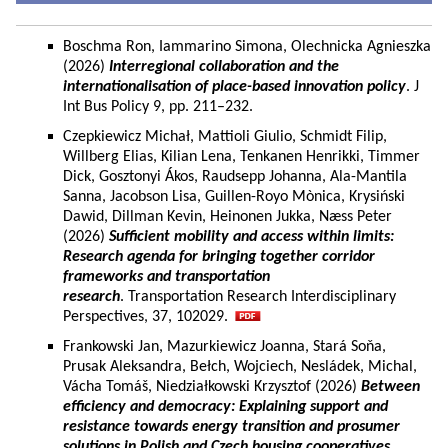
Boschma Ron, Iammarino Simona, Olechnicka Agnieszka
(2026)
Interregional collaboration and the
internationalisation of place-based innovation policy
. J
Int Bus Policy 9, pp. 211–232.
Czepkiewicz Michał, Mattioli Giulio, Schmidt Filip,
Willberg Elias, Kilian Lena, Tenkanen Henrikki, Timmer
Dick, Gosztonyi Ákos, Raudsepp Johanna, Ala-Mantila
Sanna, Jacobson Lisa, Guillen-Royo Mònica, Krysiński
Dawid, Dillman Kevin, Heinonen Jukka, Næss Peter
(2026)
Sufficient mobility and access within limits:
Research agenda for bringing together corridor
frameworks and transportation
research
. Transportation Research Interdisciplinary
Perspectives, 37, 102029.
Frankowski Jan, Mazurkiewicz Joanna, Stará Soňa,
Prusak Aleksandra, Bełch, Wojciech, Nesládek, Michal,
Vácha Tomáš, Niedziałkowski Krzysztof (2026)
Between
efficiency and democracy: Explaining support and
resistance towards energy transition and prosumer
solutions in Polish and Czech housing cooperatives.