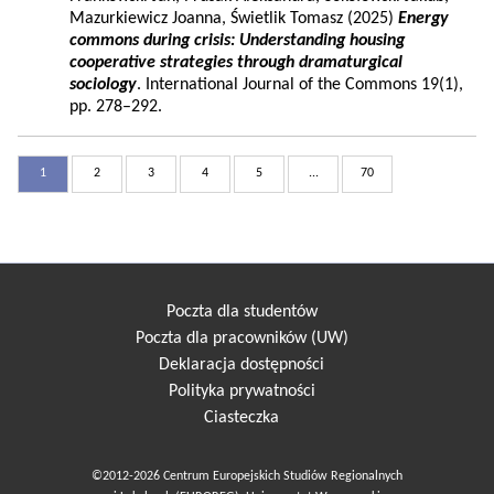
Mazurkiewicz Joanna, Świetlik Tomasz (2025)
Energy
commons during crisis: Understanding housing
cooperative strategies through dramaturgical
sociology
. International Journal of the Commons 19(1),
pp. 278–292.
1
2
3
4
5
...
70
Poczta dla studentów
Poczta dla pracowników (UW)
Deklaracja dostępności
Polityka prywatności
Ciasteczka
©2012-2026 Centrum Europejskich Studiów Regionalnych