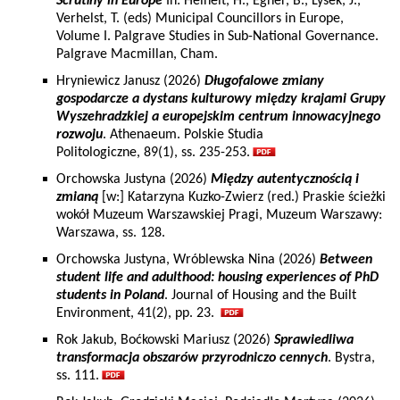
Scrutiny in Europe
In: Heinelt, H., Egner, B., Lysek, J.,
Verhelst, T. (eds) Municipal Councillors in Europe,
Volume I. Palgrave Studies in Sub-National Governance.
Palgrave Macmillan, Cham.
Hryniewicz Janusz (2026)
Długofalowe zmiany
gospodarcze a dystans kulturowy między krajami Grupy
Wyszehradzkiej a europejskim centrum innowacyjnego
rozwoju
. Athenaeum. Polskie Studia
Politologiczne, 89(1), ss. 235-253.
Orchowska Justyna (2026)
Między autentycznością i
zmianą
[w:] Katarzyna Kuzko-Zwierz (red.) Praskie ścieżki
wokół Muzeum Warszawskiej Pragi, Muzeum Warszawy:
Warszawa, ss. 128.
Orchowska Justyna, Wróblewska Nina (2026)
Between
student life and adulthood: housing experiences of PhD
students in Poland
. Journal of Housing and the Built
Environment, 41(2), pp. 23.
Rok Jakub, Boćkowski Mariusz (2026)
Sprawiedliwa
transformacja obszarów przyrodniczo cennych
. Bystra,
ss. 111.