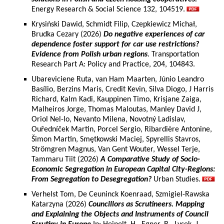
Energy Research & Social Science 132, 104519.
Krysiński Dawid, Schmidt Filip, Czepkiewicz Michał,
Brudka Cezary (2026)
Do negative experiences of car
dependence foster support for car use restrictions?
Evidence from Polish urban regions
. Transportation
Research Part A: Policy and Practice, 204, 104843.
Ubareviciene Ruta, van Ham Maarten, Júnio Leandro
Basílio, Berzins Maris, Credit Kevin, Silva Diogo, J Harris
Richard, Kalm Kadi, Kauppinen Timo, Krisjane Zaiga,
Malheiros Jorge, Thomas Maloutas, Manley David J,
Oriol Nel-lo, Nevanto Milena, Novotný Ladislav,
Ouředníček Martin, Porcel Sergio, Ribardière Antonine,
Šimon Martin, Smętkowski Maciej, Spyrellis Stavros,
Strömgren Magnus, Van Gent Wouter, Wessel Terje,
Tammaru Tiit (2026)
A Comparative Study of Socio-
Economic Segregation in European Capital City-Regions:
From Segregation to Desegregation?
Urban Studies.
Verhelst Tom, De Ceuninck Koenraad, Szmigiel-Rawska
Katarzyna (2026)
Councillors as Scrutineers. Mapping
and Explaining the Objects and Instruments of Council