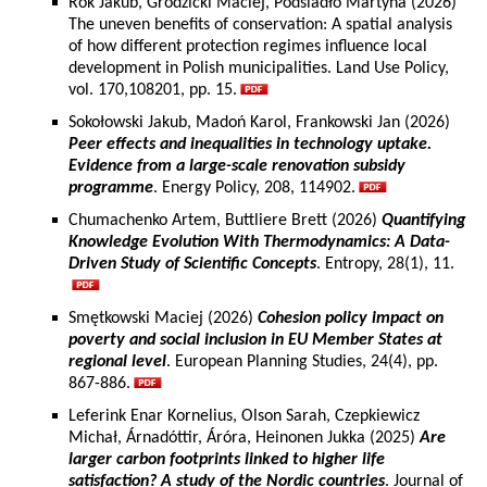
Rok Jakub, Grodzicki Maciej, Podsiadło Martyna (2026)
The uneven benefits of conservation: A spatial analysis
of how different protection regimes influence local
development in Polish municipalities. Land Use Policy,
vol. 170,108201, pp. 15.
Sokołowski Jakub, Madoń Karol, Frankowski Jan (2026)
Peer effects and inequalities in technology uptake.
Evidence from a large-scale renovation subsidy
programme
. Energy Policy, 208, 114902.
Chumachenko Artem, Buttliere Brett (2026)
Quantifying
Knowledge Evolution With Thermodynamics: A Data-
Driven Study of Scientific Concepts
. Entropy, 28(1), 11.
Smętkowski Maciej (2026)
Cohesion policy impact on
poverty and social inclusion in EU Member States at
regional level
. European Planning Studies, 24(4), pp.
867-886.
Leferink Enar Kornelius, Olson Sarah, Czepkiewicz
Michał, Árnadóttir, Áróra, Heinonen Jukka (2025)
Are
larger carbon footprints linked to higher life
satisfaction? A study of the Nordic countries
. Journal of