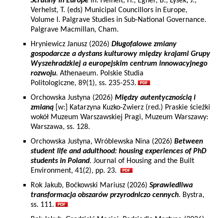
Scrutiny in Europe
In: Heinelt, H., Egner, B., Lysek, J.,
Verhelst, T. (eds) Municipal Councillors in Europe,
Volume I. Palgrave Studies in Sub-National Governance.
Palgrave Macmillan, Cham.
Hryniewicz Janusz (2026)
Długofalowe zmiany
gospodarcze a dystans kulturowy między krajami Grupy
Wyszehradzkiej a europejskim centrum innowacyjnego
rozwoju
. Athenaeum. Polskie Studia
Politologiczne, 89(1), ss. 235-253.
Orchowska Justyna (2026)
Między autentycznością i
zmianą
[w:] Katarzyna Kuzko-Zwierz (red.) Praskie ścieżki
wokół Muzeum Warszawskiej Pragi, Muzeum Warszawy:
Warszawa, ss. 128.
Orchowska Justyna, Wróblewska Nina (2026)
Between
student life and adulthood: housing experiences of PhD
students in Poland
. Journal of Housing and the Built
Environment, 41(2), pp. 23.
Rok Jakub, Boćkowski Mariusz (2026)
Sprawiedliwa
transformacja obszarów przyrodniczo cennych
. Bystra,
ss. 111.