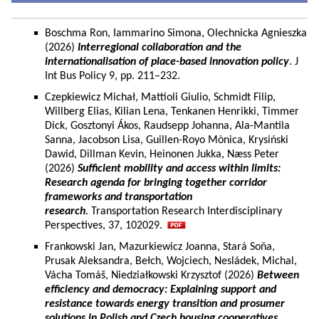
Boschma Ron, Iammarino Simona, Olechnicka Agnieszka
(2026)
Interregional collaboration and the
internationalisation of place-based innovation policy
. J
Int Bus Policy 9, pp. 211–232.
Czepkiewicz Michał, Mattioli Giulio, Schmidt Filip,
Willberg Elias, Kilian Lena, Tenkanen Henrikki, Timmer
Dick, Gosztonyi Ákos, Raudsepp Johanna, Ala-Mantila
Sanna, Jacobson Lisa, Guillen-Royo Mònica, Krysiński
Dawid, Dillman Kevin, Heinonen Jukka, Næss Peter
(2026)
Sufficient mobility and access within limits:
Research agenda for bringing together corridor
frameworks and transportation
research
. Transportation Research Interdisciplinary
Perspectives, 37, 102029.
Frankowski Jan, Mazurkiewicz Joanna, Stará Soňa,
Prusak Aleksandra, Bełch, Wojciech, Nesládek, Michal,
Vácha Tomáš, Niedziałkowski Krzysztof (2026)
Between
efficiency and democracy: Explaining support and
resistance towards energy transition and prosumer
solutions in Polish and Czech housing cooperatives.