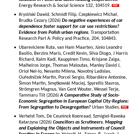
Energy Research & Social Science 132, 104519.
Krysiński Dawid, Schmidt Filip, Czepkiewicz Michał,
Brudka Cezary (2026)
Do negative experiences of car
dependence foster support for car use restrictions?
Evidence from Polish urban regions
. Transportation
Research Part A: Policy and Practice, 204, 104843.
Ubareviciene Ruta, van Ham Maarten, Júnio Leandro
Basílio, Berzins Maris, Credit Kevin, Silva Diogo, J Harris
Richard, Kalm Kadi, Kauppinen Timo, Krisjane Zaiga,
Malheiros Jorge, Thomas Maloutas, Manley David J,
Oriol Nel-lo, Nevanto Milena, Novotný Ladislav,
Ouředníček Martin, Porcel Sergio, Ribardière Antonine,
Šimon Martin, Smętkowski Maciej, Spyrellis Stavros,
Strömgren Magnus, Van Gent Wouter, Wessel Terje,
Tammaru Tiit (2026)
A Comparative Study of Socio-
Economic Segregation in European Capital City-Regions:
From Segregation to Desegregation?
Urban Studies.
Verhelst Tom, De Ceuninck Koenraad, Szmigiel-Rawska
Katarzyna (2026)
Councillors as Scrutineers. Mapping
and Explaining the Objects and Instruments of Council