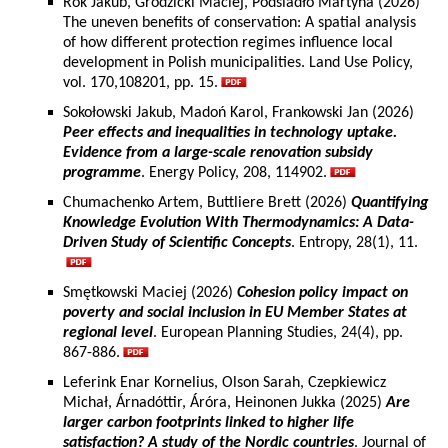
Rok Jakub, Grodzicki Maciej, Podsiadło Martyna (2026)
The uneven benefits of conservation: A spatial analysis
of how different protection regimes influence local
development in Polish municipalities. Land Use Policy,
vol. 170,108201, pp. 15.
Sokołowski Jakub, Madoń Karol, Frankowski Jan (2026)
Peer effects and inequalities in technology uptake.
Evidence from a large-scale renovation subsidy
programme
. Energy Policy, 208, 114902.
Chumachenko Artem, Buttliere Brett (2026)
Quantifying
Knowledge Evolution With Thermodynamics: A Data-
Driven Study of Scientific Concepts
. Entropy, 28(1), 11.
Smętkowski Maciej (2026)
Cohesion policy impact on
poverty and social inclusion in EU Member States at
regional level
. European Planning Studies, 24(4), pp.
867-886.
Leferink Enar Kornelius, Olson Sarah, Czepkiewicz
Michał, Árnadóttir, Áróra, Heinonen Jukka (2025)
Are
larger carbon footprints linked to higher life
satisfaction? A study of the Nordic countries
. Journal of