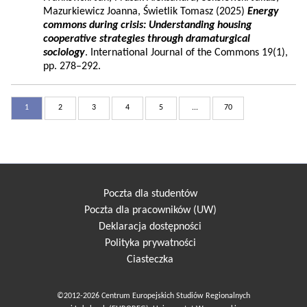
Mazurkiewicz Joanna, Świetlik Tomasz (2025)
Energy
commons during crisis: Understanding housing
cooperative strategies through dramaturgical
sociology
. International Journal of the Commons 19(1),
pp. 278–292.
1
2
3
4
5
...
70
Poczta dla studentów
Poczta dla pracowników (UW)
Deklaracja dostępności
Polityka prywatności
Ciasteczka
©2012-2026 Centrum Europejskich Studiów Regionalnych