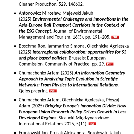
Cleaner Production, 529, 146602.
Antonowicz Mirosław, Majewski Jakub
(2025)
Environmental Challenges and Innovations in the
Asia-Europe Rail Transport Corridors in the Context of
the ESG Concept
, Journal of Environmental
Management and Tourism, 16(3), pp. 191–205.
Boschma Ron, Iammarino Simona, Olechnicka Agnieszka
(2025)
Interregional collaboration: opportunities for S3
and place-based policies.
Brussels: European
Commission, Community of Practice, pp. 29.
Chumachenko Artem (2025)
An Information Geometry
Approach to Analyzing Topic Evolution in Scientific
Networks: From Physics to International Relations
.
Qeios preprint.
Chumachenko Artem, Olechnicka Agnieszka, Płoszaj
Adam (2025)
Bridging Europe’s Innovation Divide: How
European Union Research Policy Drives Growth in Less
Developed Regions
. Stosunki Międzynarodowe –
International Relations 2025, 5(11).
Frankowski Jan, Prusak Aleksandra, Sokołowski Jakub,