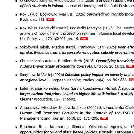
Orchowska Justyna, Wróblewska Nina (2026)
Between student life 
of PhD students in Poland
. Journal of Housing and the Built Environ
Rok Jakub, Boćkowski Mariusz (2026)
Sprawiedliwa transformac
Bystra, ss. 111.
Rok Jakub, Grodzicki Maciej, Podsiadło Martyna (2026) The uneven 
analysis of how different protection regimes influence local develo
Use Policy, vol. 170,108201, pp. 15.
Sokołowski Jakub, Madoń Karol, Frankowski Jan (2026)
Peer effe
uptake. Evidence from a large-scale renovation subsidy programm
Chumachenko Artem, Buttliere Brett (2026)
Quantifying Knowledg
A Data-Driven Study of Scientific Concepts
. Entropy, 28(1), 11.
Smętkowski Maciej (2026)
Cohesion policy impact on poverty and s
at regional level
. European Planning Studies, 24(4), pp. 867-886.
Leferink Enar Kornelius, Olson Sarah, Czepkiewicz Michał, Árnadótt
larger carbon footprints linked to higher life satisfaction? A stud
Cleaner Production, 529, 146602.
Antonowicz Mirosław, Majewski Jakub (2025)
Environmental Chall
Europe Rail Transport Corridors in the Context of the ESG 
Management and Tourism, 16(3), pp. 191–205.
Boschma Ron, Iammarino Simona, Olechnicka Agnieszka (2
opportunities for S3 and place-based policies.
Brussels: European 