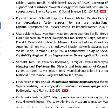
Michal, Vácha Tomáš, Niedziałkowski Krzysztof (2026)
Between eff
support and resistance towards energy transition and prosumer so
cooperatives.
Energy Research & Social Science 132, 104519.
Krysiński Dawid, Schmidt Filip, Czepkiewicz Michał, Brudka Cezar
car dependence foster support for car use restriction
regions
. Transportation Research Part A: Policy and Practice, 204,
Ubareviciene Ruta, van Ham Maarten, Júnio Leandro Basílio, Berzins
Harris Richard, Kalm Kadi, Kauppinen Timo, Krisjane Zaiga, Malhe
David J, Oriol Nel-lo, Nevanto Milena, Novotný Ladislav, Ouředníče
Antonine, Šimon Martin, Smętkowski Maciej, Spyrellis Stavros, 
Wessel Terje, Tammaru Tiit (2026)
A Comparative Study of Socio
Capital City-Regions: From Segregation to Desegregation?
Urban St
Verhelst Tom, De Ceuninck Koenraad, Szmigiel-Rawska Katarzyn
Mapping and Explaining the Objects and Instruments of Council 
Egner, B., Lysek, J., Verhelst, T. (eds) Municipal Councillors in Euro
National Governance. Palgrave Macmillan, Cham.
Hryniewicz Janusz (2026)
Długofalowe zmiany gospodarcze a dysta
Wyszehradzkiej a europejskim centrum innowacyjnego roz
Politologiczne, 89(1), ss. 235-253.
Orchowska Justyna (2026)
Między autentycznością i zmianą
[w:] Ka
ścieżki wokół Muzeum Warszawskiej Pragi, Muzeum Warszawy: War