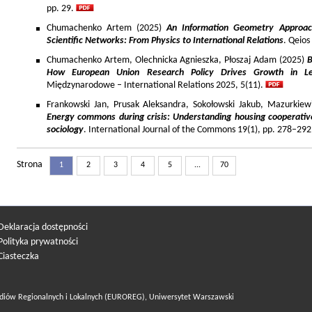
pp. 29.
Chumachenko Artem (2025)
An Information Geometry Approach
Scientific Networks: From Physics to International Relations
. Qeios
Chumachenko Artem, Olechnicka Agnieszka, Płoszaj Adam (2025)
B
How European Union Research Policy Drives Growth in Le
Międzynarodowe – International Relations 2025, 5(11).
Frankowski Jan, Prusak Aleksandra, Sokołowski Jakub, Mazurkiew
Energy commons during crisis: Understanding housing cooperativ
sociology
. International Journal of the Commons 19(1), pp. 278–292
Strona
1
2
3
4
5
...
70
Deklaracja dostępności
Polityka prywatności
Ciasteczka
diów Regionalnych i Lokalnych (EUROREG), Uniwersytet Warszawski