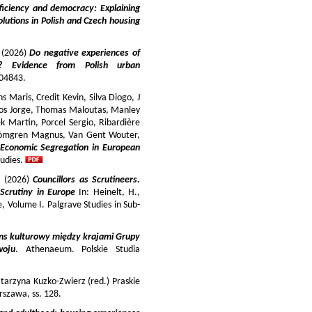
iciency and democracy: Explaining
lutions in Polish and Czech housing
y (2026)
Do negative experiences of
s? Evidence from Polish urban
 104843.
 Maris, Credit Kevin, Silva Diogo, J
iros Jorge, Thomas Maloutas, Manley
k Martin, Porcel Sergio, Ribardière
Strömgren Magnus, Van Gent Wouter,
-Economic Segregation in European
udies.
a (2026)
Councillors as Scrutineers.
Scrutiny in Europe
In: Heinelt, H.,
pe, Volume I. Palgrave Studies in Sub-
ns kulturowy między krajami Grupy
woju
. Athenaeum. Polskie Studia
tarzyna Kuzko-Zwierz (red.) Praskie
szawa, ss. 128.