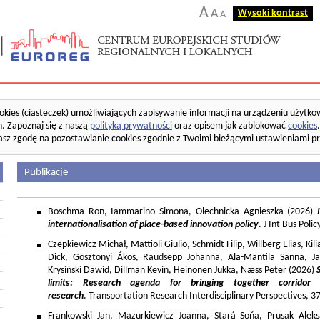
A
A
Wysoki kontrast
A
okies (ciasteczek) umożliwiających zapisywanie informacji na urządzeniu użytko
. Zapoznaj się z naszą
polityką prywatności
oraz opisem jak zablokować
cookies
asz zgodę na pozostawianie cookies zgodnie z Twoimi bieżącymi ustawieniami pr
Publikacje
Boschma Ron, Iammarino Simona, Olechnicka Agnieszka (2026)
I
internationalisation of place-based innovation policy
. J Int Bus Poli
Czepkiewicz Michał, Mattioli Giulio, Schmidt Filip, Willberg Elias, K
Dick, Gosztonyi Ákos, Raudsepp Johanna, Ala-Mantila Sanna, Ja
Krysiński Dawid, Dillman Kevin, Heinonen Jukka, Næss Peter (2026)
limits: Research agenda for bringing together corridor
research
. Transportation Research Interdisciplinary Perspectives, 
Frankowski Jan, Mazurkiewicz Joanna, Stará Soňa, Prusak Aleks