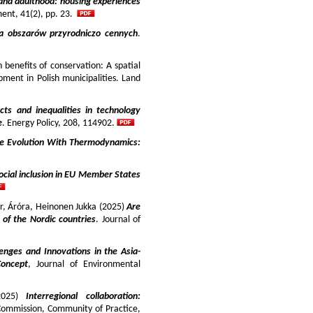
and adulthood: housing experiences
ment, 41(2), pp. 23.
ja obszarów przyrodniczo cennych
.
benefits of conservation: A spatial
pment in Polish municipalities. Land
cts and inequalities in technology
e
. Energy Policy, 208, 114902.
e Evolution With Thermodynamics:
ocial inclusion in EU Member States
ir, Áróra, Heinonen Jukka (2025)
Are
y of the Nordic countries
. Journal of
enges and Innovations in the Asia-
Concept
, Journal of Environmental
025)
Interregional collaboration:
Commission, Community of Practice,