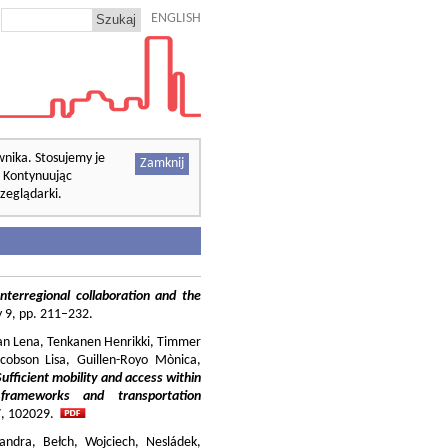
ENGLISH
wnika. Stosujemy je
Zamknij
. Kontynuując
zeglądarki.
nterregional collaboration and the
cy 9, pp. 211–232.
ilian Lena, Tenkanen Henrikki, Timmer
cobson Lisa, Guillen-Royo Mònica,
Sufficient mobility and access within
 frameworks and transportation
37, 102029.
andra, Bełch, Wojciech, Nesládek,