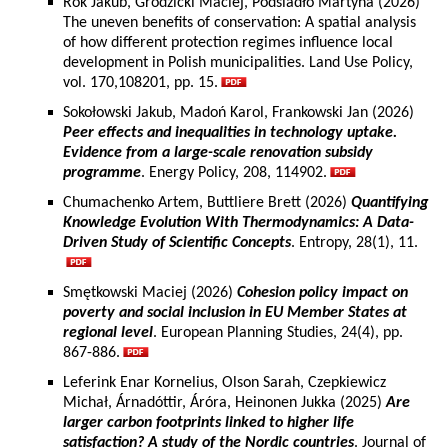
Rok Jakub, Grodzicki Maciej, Podsiadło Martyna (2026)
The uneven benefits of conservation: A spatial analysis
of how different protection regimes influence local
development in Polish municipalities. Land Use Policy,
vol. 170,108201, pp. 15.
Sokołowski Jakub, Madoń Karol, Frankowski Jan (2026)
Peer effects and inequalities in technology uptake.
Evidence from a large-scale renovation subsidy
programme
. Energy Policy, 208, 114902.
Chumachenko Artem, Buttliere Brett (2026)
Quantifying
Knowledge Evolution With Thermodynamics: A Data-
Driven Study of Scientific Concepts
. Entropy, 28(1), 11.
Smętkowski Maciej (2026)
Cohesion policy impact on
poverty and social inclusion in EU Member States at
regional level
. European Planning Studies, 24(4), pp.
867-886.
Leferink Enar Kornelius, Olson Sarah, Czepkiewicz
Michał, Árnadóttir, Áróra, Heinonen Jukka (2025)
Are
larger carbon footprints linked to higher life
satisfaction? A study of the Nordic countries
. Journal of