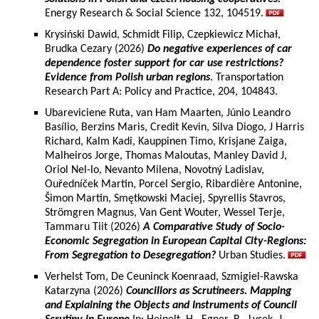
Energy Research & Social Science 132, 104519.
Krysiński Dawid, Schmidt Filip, Czepkiewicz Michał,
Brudka Cezary (2026)
Do negative experiences of car
dependence foster support for car use restrictions?
Evidence from Polish urban regions
. Transportation
Research Part A: Policy and Practice, 204, 104843.
Ubareviciene Ruta, van Ham Maarten, Júnio Leandro
Basílio, Berzins Maris, Credit Kevin, Silva Diogo, J Harris
Richard, Kalm Kadi, Kauppinen Timo, Krisjane Zaiga,
Malheiros Jorge, Thomas Maloutas, Manley David J,
Oriol Nel-lo, Nevanto Milena, Novotný Ladislav,
Ouředníček Martin, Porcel Sergio, Ribardière Antonine,
Šimon Martin, Smętkowski Maciej, Spyrellis Stavros,
Strömgren Magnus, Van Gent Wouter, Wessel Terje,
Tammaru Tiit (2026)
A Comparative Study of Socio-
Economic Segregation in European Capital City-Regions:
From Segregation to Desegregation?
Urban Studies.
Verhelst Tom, De Ceuninck Koenraad, Szmigiel-Rawska
Katarzyna (2026)
Councillors as Scrutineers. Mapping
and Explaining the Objects and Instruments of Council