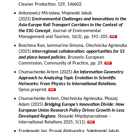
Cleaner Production, 529, 146602.
Antonowicz Mirosław, Majewski Jakub
(2025)
Environmental Challenges and Innovations in the
Asia-Europe Rail Transport Corridors in the Context of
the ESG Concept
, Journal of Environmental
Management and Tourism, 16(3), pp. 191–205.
Boschma Ron, Iammarino Simona, Olechnicka Agnieszka
(2025)
Interregional collaboration: opportunities for S3
and place-based policies.
Brussels: European
Commission, Community of Practice, pp. 29.
Chumachenko Artem (2025)
An Information Geometry
Approach to Analyzing Topic Evolution in Scientific
Networks: From Physics to International Relations
.
Qeios preprint.
Chumachenko Artem, Olechnicka Agnieszka, Płoszaj
Adam (2025)
Bridging Europe’s Innovation Divide: How
European Union Research Policy Drives Growth in Less
Developed Regions
. Stosunki Międzynarodowe –
International Relations 2025, 5(11).
Frankowski Jan, Prusak Aleksandra, Sokołowski Jakub,