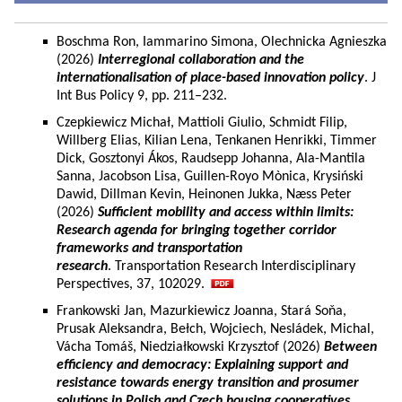
Boschma Ron, Iammarino Simona, Olechnicka Agnieszka
(2026)
Interregional collaboration and the
internationalisation of place-based innovation policy
. J
Int Bus Policy 9, pp. 211–232.
Czepkiewicz Michał, Mattioli Giulio, Schmidt Filip,
Willberg Elias, Kilian Lena, Tenkanen Henrikki, Timmer
Dick, Gosztonyi Ákos, Raudsepp Johanna, Ala-Mantila
Sanna, Jacobson Lisa, Guillen-Royo Mònica, Krysiński
Dawid, Dillman Kevin, Heinonen Jukka, Næss Peter
(2026)
Sufficient mobility and access within limits:
Research agenda for bringing together corridor
frameworks and transportation
research
. Transportation Research Interdisciplinary
Perspectives, 37, 102029.
Frankowski Jan, Mazurkiewicz Joanna, Stará Soňa,
Prusak Aleksandra, Bełch, Wojciech, Nesládek, Michal,
Vácha Tomáš, Niedziałkowski Krzysztof (2026)
Between
efficiency and democracy: Explaining support and
resistance towards energy transition and prosumer
solutions in Polish and Czech housing cooperatives.