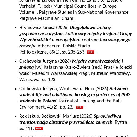
Scrutiny in Europe
In: Heinelt, H., Egner, B., Lysek, J.,
Verhelst, T. (eds) Municipal Councillors in Europe,
Volume I. Palgrave Studies in Sub-National Governance.
Palgrave Macmillan, Cham.
Hryniewicz Janusz (2026)
Długofalowe zmiany
gospodarcze a dystans kulturowy między krajami Grupy
Wyszehradzkiej a europejskim centrum innowacyjnego
rozwoju
. Athenaeum. Polskie Studia
Politologiczne, 89(1), ss. 235-253.
Orchowska Justyna (2026)
Między autentycznością i
zmianą
[w:] Katarzyna Kuzko-Zwierz (red.) Praskie ścieżki
wokół Muzeum Warszawskiej Pragi, Muzeum Warszawy:
Warszawa, ss. 128.
Orchowska Justyna, Wróblewska Nina (2026)
Between
student life and adulthood: housing experiences of PhD
students in Poland
. Journal of Housing and the Built
Environment, 41(2), pp. 23.
Rok Jakub, Boćkowski Mariusz (2026)
Sprawiedliwa
transformacja obszarów przyrodniczo cennych
. Bystra,
ss. 111.