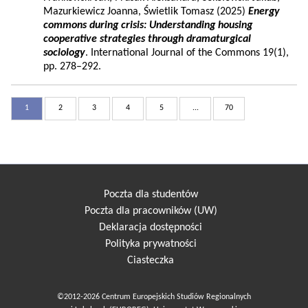
Mazurkiewicz Joanna, Świetlik Tomasz (2025)
Energy
commons during crisis: Understanding housing
cooperative strategies through dramaturgical
sociology
. International Journal of the Commons 19(1),
pp. 278–292.
1
2
3
4
5
...
70
Poczta dla studentów
Poczta dla pracowników (UW)
Deklaracja dostępności
Polityka prywatności
Ciasteczka
©2012-2026 Centrum Europejskich Studiów Regionalnych