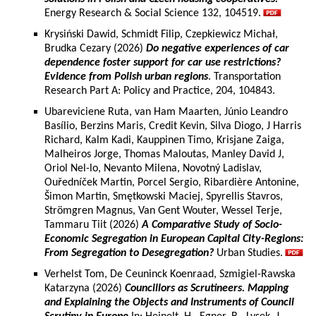
Energy Research & Social Science 132, 104519.
Krysiński Dawid, Schmidt Filip, Czepkiewicz Michał,
Brudka Cezary (2026)
Do negative experiences of car
dependence foster support for car use restrictions?
Evidence from Polish urban regions
. Transportation
Research Part A: Policy and Practice, 204, 104843.
Ubareviciene Ruta, van Ham Maarten, Júnio Leandro
Basílio, Berzins Maris, Credit Kevin, Silva Diogo, J Harris
Richard, Kalm Kadi, Kauppinen Timo, Krisjane Zaiga,
Malheiros Jorge, Thomas Maloutas, Manley David J,
Oriol Nel-lo, Nevanto Milena, Novotný Ladislav,
Ouředníček Martin, Porcel Sergio, Ribardière Antonine,
Šimon Martin, Smętkowski Maciej, Spyrellis Stavros,
Strömgren Magnus, Van Gent Wouter, Wessel Terje,
Tammaru Tiit (2026)
A Comparative Study of Socio-
Economic Segregation in European Capital City-Regions:
From Segregation to Desegregation?
Urban Studies.
Verhelst Tom, De Ceuninck Koenraad, Szmigiel-Rawska
Katarzyna (2026)
Councillors as Scrutineers. Mapping
and Explaining the Objects and Instruments of Council