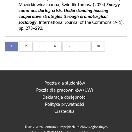
Mazurkiewicz Joanna, Świetlik Tomasz (2025)
Energy
commons during crisis: Understanding housing
cooperative strategies through dramaturgical
sociology
. International Journal of the Commons 19(1),
pp. 278–292.
1
2
3
4
5
...
70
Poczta dla studentów
Poczta dla pracowników (UW)
Deklaracja dostępności
Polityka prywatności
Ciasteczka
©2012-2026 Centrum Europejskich Studiów Regionalnych