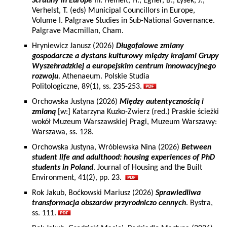
Scrutiny in Europe
In: Heinelt, H., Egner, B., Lysek, J.,
Verhelst, T. (eds) Municipal Councillors in Europe,
Volume I. Palgrave Studies in Sub-National Governance.
Palgrave Macmillan, Cham.
Hryniewicz Janusz (2026)
Długofalowe zmiany
gospodarcze a dystans kulturowy między krajami Grupy
Wyszehradzkiej a europejskim centrum innowacyjnego
rozwoju
. Athenaeum. Polskie Studia
Politologiczne, 89(1), ss. 235-253.
Orchowska Justyna (2026)
Między autentycznością i
zmianą
[w:] Katarzyna Kuzko-Zwierz (red.) Praskie ścieżki
wokół Muzeum Warszawskiej Pragi, Muzeum Warszawy:
Warszawa, ss. 128.
Orchowska Justyna, Wróblewska Nina (2026)
Between
student life and adulthood: housing experiences of PhD
students in Poland
. Journal of Housing and the Built
Environment, 41(2), pp. 23.
Rok Jakub, Boćkowski Mariusz (2026)
Sprawiedliwa
transformacja obszarów przyrodniczo cennych
. Bystra,
ss. 111.