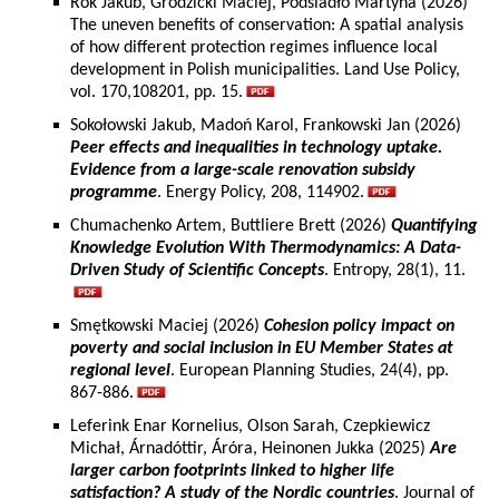
Rok Jakub, Grodzicki Maciej, Podsiadło Martyna (2026)
The uneven benefits of conservation: A spatial analysis
of how different protection regimes influence local
development in Polish municipalities. Land Use Policy,
vol. 170,108201, pp. 15.
Sokołowski Jakub, Madoń Karol, Frankowski Jan (2026)
Peer effects and inequalities in technology uptake.
Evidence from a large-scale renovation subsidy
programme
. Energy Policy, 208, 114902.
Chumachenko Artem, Buttliere Brett (2026)
Quantifying
Knowledge Evolution With Thermodynamics: A Data-
Driven Study of Scientific Concepts
. Entropy, 28(1), 11.
Smętkowski Maciej (2026)
Cohesion policy impact on
poverty and social inclusion in EU Member States at
regional level
. European Planning Studies, 24(4), pp.
867-886.
Leferink Enar Kornelius, Olson Sarah, Czepkiewicz
Michał, Árnadóttir, Áróra, Heinonen Jukka (2025)
Are
larger carbon footprints linked to higher life
satisfaction? A study of the Nordic countries
. Journal of