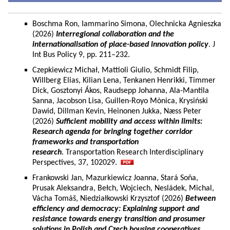
Boschma Ron, Iammarino Simona, Olechnicka Agnieszka
(2026)
Interregional collaboration and the
internationalisation of place-based innovation policy
. J
Int Bus Policy 9, pp. 211–232.
Czepkiewicz Michał, Mattioli Giulio, Schmidt Filip,
Willberg Elias, Kilian Lena, Tenkanen Henrikki, Timmer
Dick, Gosztonyi Ákos, Raudsepp Johanna, Ala-Mantila
Sanna, Jacobson Lisa, Guillen-Royo Mònica, Krysiński
Dawid, Dillman Kevin, Heinonen Jukka, Næss Peter
(2026)
Sufficient mobility and access within limits:
Research agenda for bringing together corridor
frameworks and transportation
research
. Transportation Research Interdisciplinary
Perspectives, 37, 102029.
Frankowski Jan, Mazurkiewicz Joanna, Stará Soňa,
Prusak Aleksandra, Bełch, Wojciech, Nesládek, Michal,
Vácha Tomáš, Niedziałkowski Krzysztof (2026)
Between
efficiency and democracy: Explaining support and
resistance towards energy transition and prosumer
solutions in Polish and Czech housing cooperatives.