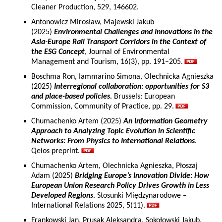
Cleaner Production, 529, 146602.
Antonowicz Mirosław, Majewski Jakub
(2025)
Environmental Challenges and Innovations in the
Asia-Europe Rail Transport Corridors in the Context of
the ESG Concept
, Journal of Environmental
Management and Tourism, 16(3), pp. 191–205.
Boschma Ron, Iammarino Simona, Olechnicka Agnieszka
(2025)
Interregional collaboration: opportunities for S3
and place-based policies.
Brussels: European
Commission, Community of Practice, pp. 29.
Chumachenko Artem (2025)
An Information Geometry
Approach to Analyzing Topic Evolution in Scientific
Networks: From Physics to International Relations
.
Qeios preprint.
Chumachenko Artem, Olechnicka Agnieszka, Płoszaj
Adam (2025)
Bridging Europe’s Innovation Divide: How
European Union Research Policy Drives Growth in Less
Developed Regions
. Stosunki Międzynarodowe –
International Relations 2025, 5(11).
Frankowski Jan, Prusak Aleksandra, Sokołowski Jakub,