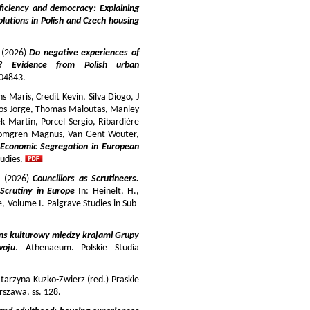
iciency and democracy: Explaining
lutions in Polish and Czech housing
y (2026)
Do negative experiences of
s? Evidence from Polish urban
 104843.
 Maris, Credit Kevin, Silva Diogo, J
iros Jorge, Thomas Maloutas, Manley
k Martin, Porcel Sergio, Ribardière
Strömgren Magnus, Van Gent Wouter,
-Economic Segregation in European
udies.
a (2026)
Councillors as Scrutineers.
Scrutiny in Europe
In: Heinelt, H.,
pe, Volume I. Palgrave Studies in Sub-
ns kulturowy między krajami Grupy
woju
. Athenaeum. Polskie Studia
tarzyna Kuzko-Zwierz (red.) Praskie
szawa, ss. 128.