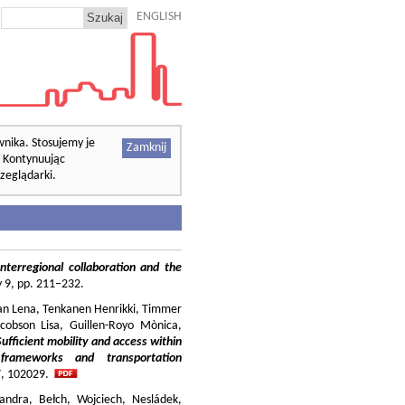
ENGLISH
wnika. Stosujemy je
Zamknij
. Kontynuując
zeglądarki.
nterregional collaboration and the
cy 9, pp. 211–232.
ilian Lena, Tenkanen Henrikki, Timmer
cobson Lisa, Guillen-Royo Mònica,
Sufficient mobility and access within
 frameworks and transportation
37, 102029.
andra, Bełch, Wojciech, Nesládek,