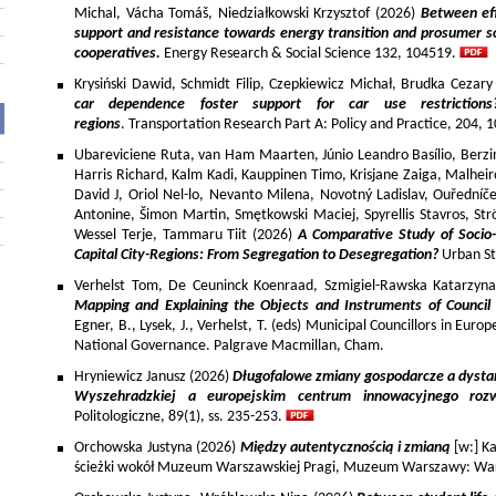
Michal, Vácha Tomáš, Niedziałkowski Krzysztof (2026)
Between eff
support and resistance towards energy transition and prosumer so
cooperatives.
Energy Research & Social Science 132, 104519.
Krysiński Dawid, Schmidt Filip, Czepkiewicz Michał, Brudka Cezar
car dependence foster support for car use restriction
regions
. Transportation Research Part A: Policy and Practice, 204,
Ubareviciene Ruta, van Ham Maarten, Júnio Leandro Basílio, Berzins
Harris Richard, Kalm Kadi, Kauppinen Timo, Krisjane Zaiga, Malhe
David J, Oriol Nel-lo, Nevanto Milena, Novotný Ladislav, Ouředníče
Antonine, Šimon Martin, Smętkowski Maciej, Spyrellis Stavros, 
Wessel Terje, Tammaru Tiit (2026)
A Comparative Study of Socio
Capital City-Regions: From Segregation to Desegregation?
Urban St
Verhelst Tom, De Ceuninck Koenraad, Szmigiel-Rawska Katarzyn
Mapping and Explaining the Objects and Instruments of Council 
Egner, B., Lysek, J., Verhelst, T. (eds) Municipal Councillors in Euro
National Governance. Palgrave Macmillan, Cham.
Hryniewicz Janusz (2026)
Długofalowe zmiany gospodarcze a dysta
Wyszehradzkiej a europejskim centrum innowacyjnego roz
Politologiczne, 89(1), ss. 235-253.
Orchowska Justyna (2026)
Między autentycznością i zmianą
[w:] Ka
ścieżki wokół Muzeum Warszawskiej Pragi, Muzeum Warszawy: War