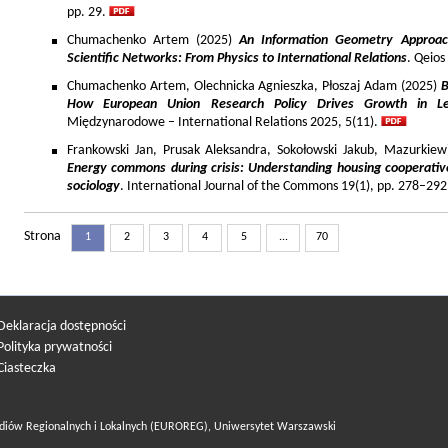
pp. 29.
Chumachenko Artem (2025)
An Information Geometry Approach
Scientific Networks: From Physics to International Relations
. Qeios
Chumachenko Artem, Olechnicka Agnieszka, Płoszaj Adam (2025)
B
How European Union Research Policy Drives Growth in Le
Międzynarodowe – International Relations 2025, 5(11).
Frankowski Jan, Prusak Aleksandra, Sokołowski Jakub, Mazurkiew
Energy commons during crisis: Understanding housing cooperativ
sociology
. International Journal of the Commons 19(1), pp. 278–292
Strona
1
2
3
4
5
...
70
Deklaracja dostępności
Polityka prywatności
Ciasteczka
diów Regionalnych i Lokalnych (EUROREG), Uniwersytet Warszawski