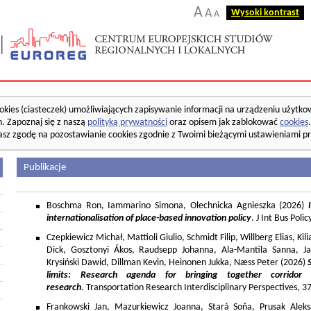
A
A
Wysoki kontrast
A
okies (ciasteczek) umożliwiających zapisywanie informacji na urządzeniu użytko
. Zapoznaj się z naszą
polityką prywatności
oraz opisem jak zablokować
cookies
asz zgodę na pozostawianie cookies zgodnie z Twoimi bieżącymi ustawieniami pr
Publikacje
Boschma Ron, Iammarino Simona, Olechnicka Agnieszka (2026)
I
internationalisation of place-based innovation policy
. J Int Bus Poli
Czepkiewicz Michał, Mattioli Giulio, Schmidt Filip, Willberg Elias, K
Dick, Gosztonyi Ákos, Raudsepp Johanna, Ala-Mantila Sanna, Ja
Krysiński Dawid, Dillman Kevin, Heinonen Jukka, Næss Peter (2026)
limits: Research agenda for bringing together corridor
research
. Transportation Research Interdisciplinary Perspectives, 
Frankowski Jan, Mazurkiewicz Joanna, Stará Soňa, Prusak Aleks