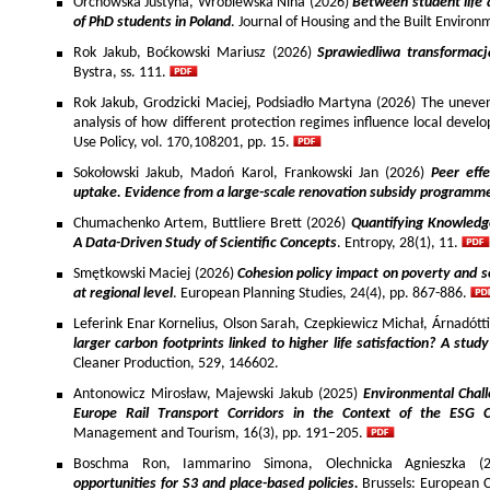
Orchowska Justyna, Wróblewska Nina (2026)
Between student life 
of PhD students in Poland
. Journal of Housing and the Built Environ
Rok Jakub, Boćkowski Mariusz (2026)
Sprawiedliwa transformac
Bystra, ss. 111.
Rok Jakub, Grodzicki Maciej, Podsiadło Martyna (2026) The uneven 
analysis of how different protection regimes influence local develo
Use Policy, vol. 170,108201, pp. 15.
Sokołowski Jakub, Madoń Karol, Frankowski Jan (2026)
Peer effe
uptake. Evidence from a large-scale renovation subsidy programm
Chumachenko Artem, Buttliere Brett (2026)
Quantifying Knowledg
A Data-Driven Study of Scientific Concepts
. Entropy, 28(1), 11.
Smętkowski Maciej (2026)
Cohesion policy impact on poverty and s
at regional level
. European Planning Studies, 24(4), pp. 867-886.
Leferink Enar Kornelius, Olson Sarah, Czepkiewicz Michał, Árnadótt
larger carbon footprints linked to higher life satisfaction? A stud
Cleaner Production, 529, 146602.
Antonowicz Mirosław, Majewski Jakub (2025)
Environmental Chall
Europe Rail Transport Corridors in the Context of the ESG 
Management and Tourism, 16(3), pp. 191–205.
Boschma Ron, Iammarino Simona, Olechnicka Agnieszka (2
opportunities for S3 and place-based policies.
Brussels: European 