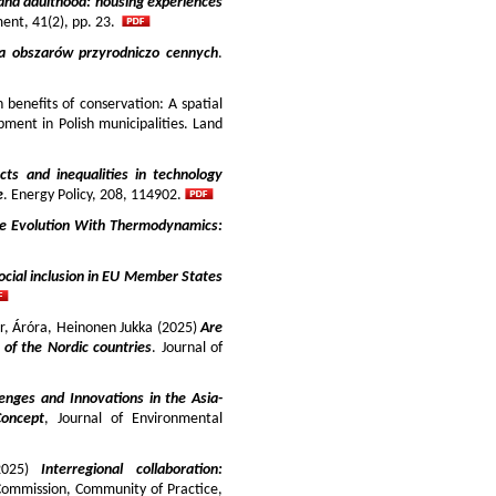
and adulthood: housing experiences
ment, 41(2), pp. 23.
ja obszarów przyrodniczo cennych
.
benefits of conservation: A spatial
pment in Polish municipalities. Land
cts and inequalities in technology
e
. Energy Policy, 208, 114902.
e Evolution With Thermodynamics:
ocial inclusion in EU Member States
ir, Áróra, Heinonen Jukka (2025)
Are
y of the Nordic countries
. Journal of
enges and Innovations in the Asia-
Concept
, Journal of Environmental
025)
Interregional collaboration:
Commission, Community of Practice,