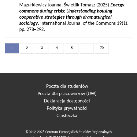
Mazurkiewicz Joanna, Świetlik Tomasz (2025)
Energy
commons during crisis: Understanding housing
cooperative strategies through dramaturgical
sociology
. International Journal of the Commons 19(1),
pp. 278–292.
1
2
3
4
5
...
70
Poczta dla studentów
Poczta dla pracowników (UW)
Deklaracja dostępności
Polityka prywatności
Ciasteczka
©2012-2026 Centrum Europejskich Studiów Regionalnych