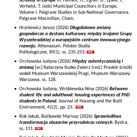
Scrutiny in Europe
In: Heinelt, H., Egner, B., Lysek, J.,
Verhelst, T. (eds) Municipal Councillors in Europe,
Volume I. Palgrave Studies in Sub-National Governance.
Palgrave Macmillan, Cham.
Hryniewicz Janusz (2026)
Długofalowe zmiany
gospodarcze a dystans kulturowy między krajami Grupy
Wyszehradzkiej a europejskim centrum innowacyjnego
rozwoju
. Athenaeum. Polskie Studia
Politologiczne, 89(1), ss. 235-253.
Orchowska Justyna (2026)
Między autentycznością i
zmianą
[w:] Katarzyna Kuzko-Zwierz (red.) Praskie ścieżki
wokół Muzeum Warszawskiej Pragi, Muzeum Warszawy:
Warszawa, ss. 128.
Orchowska Justyna, Wróblewska Nina (2026)
Between
student life and adulthood: housing experiences of PhD
students in Poland
. Journal of Housing and the Built
Environment, 41(2), pp. 23.
Rok Jakub, Boćkowski Mariusz (2026)
Sprawiedliwa
transformacja obszarów przyrodniczo cennych
. Bystra,
ss. 111.