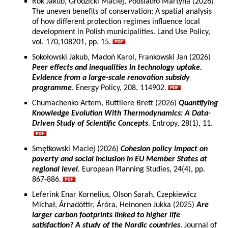
Rok Jakub, Grodzicki Maciej, Podsiadło Martyna (2026)
The uneven benefits of conservation: A spatial analysis
of how different protection regimes influence local
development in Polish municipalities. Land Use Policy,
vol. 170,108201, pp. 15.
Sokołowski Jakub, Madoń Karol, Frankowski Jan (2026)
Peer effects and inequalities in technology uptake.
Evidence from a large-scale renovation subsidy
programme
. Energy Policy, 208, 114902.
Chumachenko Artem, Buttliere Brett (2026)
Quantifying
Knowledge Evolution With Thermodynamics: A Data-
Driven Study of Scientific Concepts
. Entropy, 28(1), 11.
Smętkowski Maciej (2026)
Cohesion policy impact on
poverty and social inclusion in EU Member States at
regional level
. European Planning Studies, 24(4), pp.
867-886.
Leferink Enar Kornelius, Olson Sarah, Czepkiewicz
Michał, Árnadóttir, Áróra, Heinonen Jukka (2025)
Are
larger carbon footprints linked to higher life
satisfaction? A study of the Nordic countries
. Journal of