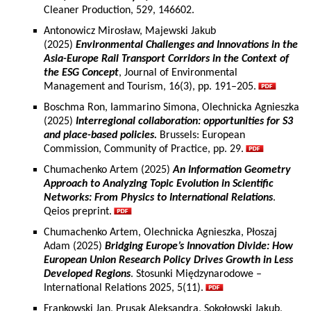
Cleaner Production, 529, 146602.
Antonowicz Mirosław, Majewski Jakub
(2025)
Environmental Challenges and Innovations in the
Asia-Europe Rail Transport Corridors in the Context of
the ESG Concept
, Journal of Environmental
Management and Tourism, 16(3), pp. 191–205.
Boschma Ron, Iammarino Simona, Olechnicka Agnieszka
(2025)
Interregional collaboration: opportunities for S3
and place-based policies.
Brussels: European
Commission, Community of Practice, pp. 29.
Chumachenko Artem (2025)
An Information Geometry
Approach to Analyzing Topic Evolution in Scientific
Networks: From Physics to International Relations
.
Qeios preprint.
Chumachenko Artem, Olechnicka Agnieszka, Płoszaj
Adam (2025)
Bridging Europe’s Innovation Divide: How
European Union Research Policy Drives Growth in Less
Developed Regions
. Stosunki Międzynarodowe –
International Relations 2025, 5(11).
Frankowski Jan, Prusak Aleksandra, Sokołowski Jakub,