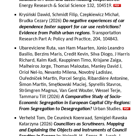
Energy Research & Social Science 132, 104519.
Krysiński Dawid, Schmidt Filip, Czepkiewicz Michał,
Brudka Cezary (2026)
Do negative experiences of car
dependence foster support for car use restrictions?
Evidence from Polish urban regions
. Transportation
Research Part A: Policy and Practice, 204, 104843.
Ubareviciene Ruta, van Ham Maarten, Júnio Leandro
Basílio, Berzins Maris, Credit Kevin, Silva Diogo, J Harris
Richard, Kalm Kadi, Kauppinen Timo, Krisjane Zaiga,
Malheiros Jorge, Thomas Maloutas, Manley David J,
Oriol Nel-lo, Nevanto Milena, Novotný Ladislav,
Ouředníček Martin, Porcel Sergio, Ribardière Antonine,
Šimon Martin, Smętkowski Maciej, Spyrellis Stavros,
Strömgren Magnus, Van Gent Wouter, Wessel Terje,
Tammaru Tiit (2026)
A Comparative Study of Socio-
Economic Segregation in European Capital City-Regions:
From Segregation to Desegregation?
Urban Studies.
Verhelst Tom, De Ceuninck Koenraad, Szmigiel-Rawska
Katarzyna (2026)
Councillors as Scrutineers. Mapping
and Explaining the Objects and Instruments of Council