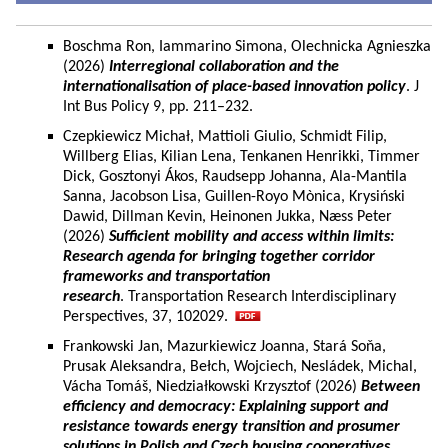
Boschma Ron, Iammarino Simona, Olechnicka Agnieszka
(2026)
Interregional collaboration and the
internationalisation of place-based innovation policy
. J
Int Bus Policy 9, pp. 211–232.
Czepkiewicz Michał, Mattioli Giulio, Schmidt Filip,
Willberg Elias, Kilian Lena, Tenkanen Henrikki, Timmer
Dick, Gosztonyi Ákos, Raudsepp Johanna, Ala-Mantila
Sanna, Jacobson Lisa, Guillen-Royo Mònica, Krysiński
Dawid, Dillman Kevin, Heinonen Jukka, Næss Peter
(2026)
Sufficient mobility and access within limits:
Research agenda for bringing together corridor
frameworks and transportation
research
. Transportation Research Interdisciplinary
Perspectives, 37, 102029.
Frankowski Jan, Mazurkiewicz Joanna, Stará Soňa,
Prusak Aleksandra, Bełch, Wojciech, Nesládek, Michal,
Vácha Tomáš, Niedziałkowski Krzysztof (2026)
Between
efficiency and democracy: Explaining support and
resistance towards energy transition and prosumer
solutions in Polish and Czech housing cooperatives.