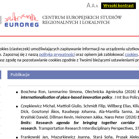
A
A
Wysoki kontrast
A
okies (ciasteczek) umożliwiających zapisywanie informacji na urządzeniu użytko
. Zapoznaj się z naszą
polityką prywatności
oraz opisem jak zablokować
cookies
asz zgodę na pozostawianie cookies zgodnie z Twoimi bieżącymi ustawieniami pr
Publikacje
Boschma Ron, Iammarino Simona, Olechnicka Agnieszka (2026)
I
internationalisation of place-based innovation policy
. J Int Bus Poli
Czepkiewicz Michał, Mattioli Giulio, Schmidt Filip, Willberg Elias, K
Dick, Gosztonyi Ákos, Raudsepp Johanna, Ala-Mantila Sanna, Ja
Krysiński Dawid, Dillman Kevin, Heinonen Jukka, Næss Peter (2026)
limits: Research agenda for bringing together corridor
research
. Transportation Research Interdisciplinary Perspectives, 
Frankowski Jan, Mazurkiewicz Joanna, Stará Soňa, Prusak Aleks