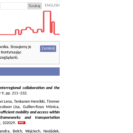
ENGLISH
wnika. Stosujemy je
Zamknij
. Kontynuując
zeglądarki.
nterregional collaboration and the
cy 9, pp. 211–232.
ilian Lena, Tenkanen Henrikki, Timmer
cobson Lisa, Guillen-Royo Mònica,
Sufficient mobility and access within
 frameworks and transportation
37, 102029.
andra, Bełch, Wojciech, Nesládek,