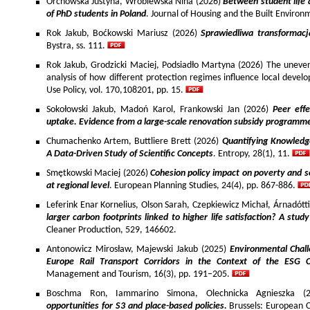
Orchowska Justyna, Wróblewska Nina (2026)
Between student life 
of PhD students in Poland
. Journal of Housing and the Built Environ
Rok Jakub, Boćkowski Mariusz (2026)
Sprawiedliwa transformac
Bystra, ss. 111.
Rok Jakub, Grodzicki Maciej, Podsiadło Martyna (2026) The uneven 
analysis of how different protection regimes influence local develo
Use Policy, vol. 170,108201, pp. 15.
Sokołowski Jakub, Madoń Karol, Frankowski Jan (2026)
Peer effe
uptake. Evidence from a large-scale renovation subsidy programm
Chumachenko Artem, Buttliere Brett (2026)
Quantifying Knowledg
A Data-Driven Study of Scientific Concepts
. Entropy, 28(1), 11.
Smętkowski Maciej (2026)
Cohesion policy impact on poverty and s
at regional level
. European Planning Studies, 24(4), pp. 867-886.
Leferink Enar Kornelius, Olson Sarah, Czepkiewicz Michał, Árnadótt
larger carbon footprints linked to higher life satisfaction? A stud
Cleaner Production, 529, 146602.
Antonowicz Mirosław, Majewski Jakub (2025)
Environmental Chall
Europe Rail Transport Corridors in the Context of the ESG 
Management and Tourism, 16(3), pp. 191–205.
Boschma Ron, Iammarino Simona, Olechnicka Agnieszka (2
opportunities for S3 and place-based policies.
Brussels: European 