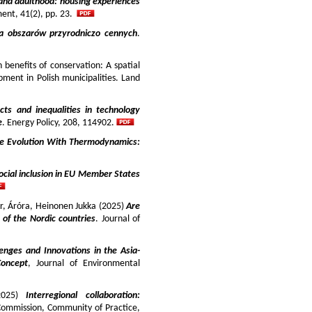
and adulthood: housing experiences
ment, 41(2), pp. 23.
ja obszarów przyrodniczo cennych
.
benefits of conservation: A spatial
pment in Polish municipalities. Land
cts and inequalities in technology
e
. Energy Policy, 208, 114902.
e Evolution With Thermodynamics:
ocial inclusion in EU Member States
ir, Áróra, Heinonen Jukka (2025)
Are
y of the Nordic countries
. Journal of
enges and Innovations in the Asia-
Concept
, Journal of Environmental
025)
Interregional collaboration:
Commission, Community of Practice,