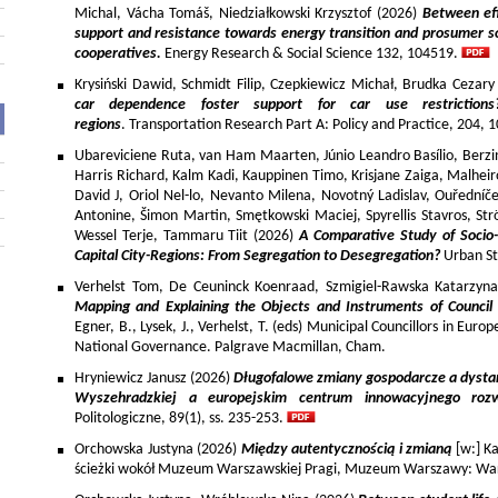
Michal, Vácha Tomáš, Niedziałkowski Krzysztof (2026)
Between eff
support and resistance towards energy transition and prosumer so
cooperatives.
Energy Research & Social Science 132, 104519.
Krysiński Dawid, Schmidt Filip, Czepkiewicz Michał, Brudka Cezar
car dependence foster support for car use restriction
regions
. Transportation Research Part A: Policy and Practice, 204,
Ubareviciene Ruta, van Ham Maarten, Júnio Leandro Basílio, Berzins
Harris Richard, Kalm Kadi, Kauppinen Timo, Krisjane Zaiga, Malhe
David J, Oriol Nel-lo, Nevanto Milena, Novotný Ladislav, Ouředníče
Antonine, Šimon Martin, Smętkowski Maciej, Spyrellis Stavros, 
Wessel Terje, Tammaru Tiit (2026)
A Comparative Study of Socio
Capital City-Regions: From Segregation to Desegregation?
Urban St
Verhelst Tom, De Ceuninck Koenraad, Szmigiel-Rawska Katarzyn
Mapping and Explaining the Objects and Instruments of Council 
Egner, B., Lysek, J., Verhelst, T. (eds) Municipal Councillors in Euro
National Governance. Palgrave Macmillan, Cham.
Hryniewicz Janusz (2026)
Długofalowe zmiany gospodarcze a dysta
Wyszehradzkiej a europejskim centrum innowacyjnego roz
Politologiczne, 89(1), ss. 235-253.
Orchowska Justyna (2026)
Między autentycznością i zmianą
[w:] Ka
ścieżki wokół Muzeum Warszawskiej Pragi, Muzeum Warszawy: War