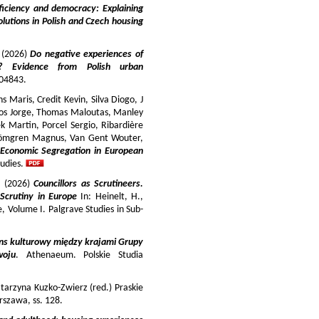
iciency and democracy: Explaining
lutions in Polish and Czech housing
y (2026)
Do negative experiences of
s? Evidence from Polish urban
 104843.
 Maris, Credit Kevin, Silva Diogo, J
iros Jorge, Thomas Maloutas, Manley
k Martin, Porcel Sergio, Ribardière
Strömgren Magnus, Van Gent Wouter,
-Economic Segregation in European
udies.
a (2026)
Councillors as Scrutineers.
Scrutiny in Europe
In: Heinelt, H.,
pe, Volume I. Palgrave Studies in Sub-
ns kulturowy między krajami Grupy
woju
. Athenaeum. Polskie Studia
tarzyna Kuzko-Zwierz (red.) Praskie
szawa, ss. 128.