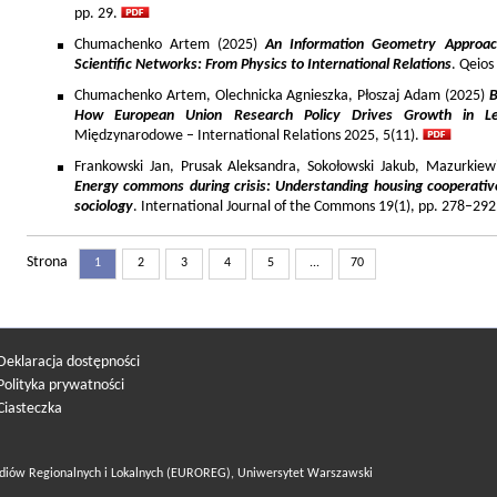
pp. 29.
Chumachenko Artem (2025)
An Information Geometry Approach
Scientific Networks: From Physics to International Relations
. Qeios
Chumachenko Artem, Olechnicka Agnieszka, Płoszaj Adam (2025)
B
How European Union Research Policy Drives Growth in Le
Międzynarodowe – International Relations 2025, 5(11).
Frankowski Jan, Prusak Aleksandra, Sokołowski Jakub, Mazurkiew
Energy commons during crisis: Understanding housing cooperativ
sociology
. International Journal of the Commons 19(1), pp. 278–292
Strona
1
2
3
4
5
...
70
Deklaracja dostępności
Polityka prywatności
Ciasteczka
diów Regionalnych i Lokalnych (EUROREG), Uniwersytet Warszawski