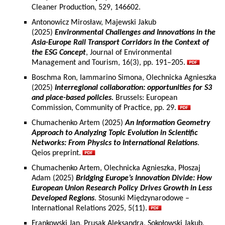
Cleaner Production, 529, 146602.
Antonowicz Mirosław, Majewski Jakub
(2025)
Environmental Challenges and Innovations in the
Asia-Europe Rail Transport Corridors in the Context of
the ESG Concept
, Journal of Environmental
Management and Tourism, 16(3), pp. 191–205.
Boschma Ron, Iammarino Simona, Olechnicka Agnieszka
(2025)
Interregional collaboration: opportunities for S3
and place-based policies.
Brussels: European
Commission, Community of Practice, pp. 29.
Chumachenko Artem (2025)
An Information Geometry
Approach to Analyzing Topic Evolution in Scientific
Networks: From Physics to International Relations
.
Qeios preprint.
Chumachenko Artem, Olechnicka Agnieszka, Płoszaj
Adam (2025)
Bridging Europe’s Innovation Divide: How
European Union Research Policy Drives Growth in Less
Developed Regions
. Stosunki Międzynarodowe –
International Relations 2025, 5(11).
Frankowski Jan, Prusak Aleksandra, Sokołowski Jakub,