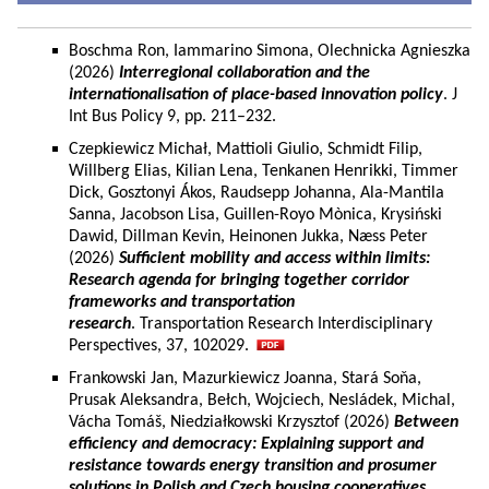
Boschma Ron, Iammarino Simona, Olechnicka Agnieszka
(2026)
Interregional collaboration and the
internationalisation of place-based innovation policy
. J
Int Bus Policy 9, pp. 211–232.
Czepkiewicz Michał, Mattioli Giulio, Schmidt Filip,
Willberg Elias, Kilian Lena, Tenkanen Henrikki, Timmer
Dick, Gosztonyi Ákos, Raudsepp Johanna, Ala-Mantila
Sanna, Jacobson Lisa, Guillen-Royo Mònica, Krysiński
Dawid, Dillman Kevin, Heinonen Jukka, Næss Peter
(2026)
Sufficient mobility and access within limits:
Research agenda for bringing together corridor
frameworks and transportation
research
. Transportation Research Interdisciplinary
Perspectives, 37, 102029.
Frankowski Jan, Mazurkiewicz Joanna, Stará Soňa,
Prusak Aleksandra, Bełch, Wojciech, Nesládek, Michal,
Vácha Tomáš, Niedziałkowski Krzysztof (2026)
Between
efficiency and democracy: Explaining support and
resistance towards energy transition and prosumer
solutions in Polish and Czech housing cooperatives.