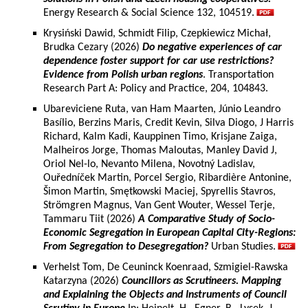
Energy Research & Social Science 132, 104519.
Krysiński Dawid, Schmidt Filip, Czepkiewicz Michał,
Brudka Cezary (2026)
Do negative experiences of car
dependence foster support for car use restrictions?
Evidence from Polish urban regions
. Transportation
Research Part A: Policy and Practice, 204, 104843.
Ubareviciene Ruta, van Ham Maarten, Júnio Leandro
Basílio, Berzins Maris, Credit Kevin, Silva Diogo, J Harris
Richard, Kalm Kadi, Kauppinen Timo, Krisjane Zaiga,
Malheiros Jorge, Thomas Maloutas, Manley David J,
Oriol Nel-lo, Nevanto Milena, Novotný Ladislav,
Ouředníček Martin, Porcel Sergio, Ribardière Antonine,
Šimon Martin, Smętkowski Maciej, Spyrellis Stavros,
Strömgren Magnus, Van Gent Wouter, Wessel Terje,
Tammaru Tiit (2026)
A Comparative Study of Socio-
Economic Segregation in European Capital City-Regions:
From Segregation to Desegregation?
Urban Studies.
Verhelst Tom, De Ceuninck Koenraad, Szmigiel-Rawska
Katarzyna (2026)
Councillors as Scrutineers. Mapping
and Explaining the Objects and Instruments of Council