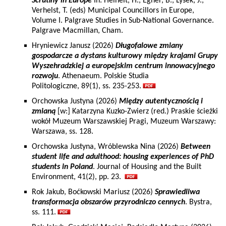
Scrutiny in Europe
In: Heinelt, H., Egner, B., Lysek, J.,
Verhelst, T. (eds) Municipal Councillors in Europe,
Volume I. Palgrave Studies in Sub-National Governance.
Palgrave Macmillan, Cham.
Hryniewicz Janusz (2026)
Długofalowe zmiany
gospodarcze a dystans kulturowy między krajami Grupy
Wyszehradzkiej a europejskim centrum innowacyjnego
rozwoju
. Athenaeum. Polskie Studia
Politologiczne, 89(1), ss. 235-253.
Orchowska Justyna (2026)
Między autentycznością i
zmianą
[w:] Katarzyna Kuzko-Zwierz (red.) Praskie ścieżki
wokół Muzeum Warszawskiej Pragi, Muzeum Warszawy:
Warszawa, ss. 128.
Orchowska Justyna, Wróblewska Nina (2026)
Between
student life and adulthood: housing experiences of PhD
students in Poland
. Journal of Housing and the Built
Environment, 41(2), pp. 23.
Rok Jakub, Boćkowski Mariusz (2026)
Sprawiedliwa
transformacja obszarów przyrodniczo cennych
. Bystra,
ss. 111.