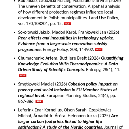
Rok Jakub, Grodzicki Maciej, Podsiadło Martyna (2026)
The uneven benefits of conservation: A spatial analysis
of how different protection regimes influence local
development in Polish municipalities. Land Use Policy,
vol. 170,108201, pp. 15.
Sokołowski Jakub, Madoń Karol, Frankowski Jan (2026)
Peer effects and inequalities in technology uptake.
Evidence from a large-scale renovation subsidy
programme
. Energy Policy, 208, 114902.
Chumachenko Artem, Buttliere Brett (2026)
Quantifying
Knowledge Evolution With Thermodynamics: A Data-
Driven Study of Scientific Concepts
. Entropy, 28(1), 11.
Smętkowski Maciej (2026)
Cohesion policy impact on
poverty and social inclusion in EU Member States at
regional level
. European Planning Studies, 24(4), pp.
867-886.
Leferink Enar Kornelius, Olson Sarah, Czepkiewicz
Michał, Árnadóttir, Áróra, Heinonen Jukka (2025)
Are
larger carbon footprints linked to higher life
satisfaction? A study of the Nordic countries
. Journal of