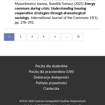
Mazurkiewicz Joanna, Świetlik Tomasz (2025)
Energy
commons during crisis: Understanding housing
cooperative strategies through dramaturgical
sociology
. International Journal of the Commons 19(1),
pp. 278–292.
1
2
3
4
5
...
70
Poczta dla studentów
Poczta dla pracowników (UW)
Deklaracja dostępności
Polityka prywatności
Ciasteczka
©2012-2026 Centrum Europejskich Studiów Regionalnych