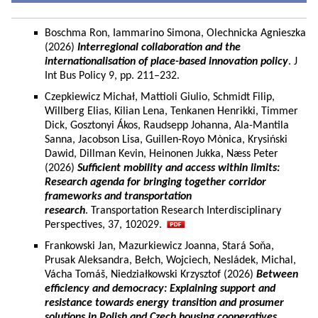
Boschma Ron, Iammarino Simona, Olechnicka Agnieszka
(2026)
Interregional collaboration and the
internationalisation of place-based innovation policy
. J
Int Bus Policy 9, pp. 211–232.
Czepkiewicz Michał, Mattioli Giulio, Schmidt Filip,
Willberg Elias, Kilian Lena, Tenkanen Henrikki, Timmer
Dick, Gosztonyi Ákos, Raudsepp Johanna, Ala-Mantila
Sanna, Jacobson Lisa, Guillen-Royo Mònica, Krysiński
Dawid, Dillman Kevin, Heinonen Jukka, Næss Peter
(2026)
Sufficient mobility and access within limits:
Research agenda for bringing together corridor
frameworks and transportation
research
. Transportation Research Interdisciplinary
Perspectives, 37, 102029.
Frankowski Jan, Mazurkiewicz Joanna, Stará Soňa,
Prusak Aleksandra, Bełch, Wojciech, Nesládek, Michal,
Vácha Tomáš, Niedziałkowski Krzysztof (2026)
Between
efficiency and democracy: Explaining support and
resistance towards energy transition and prosumer
solutions in Polish and Czech housing cooperatives.