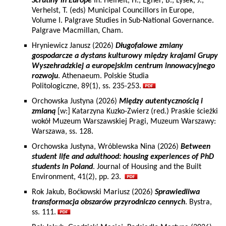
Scrutiny in Europe
In: Heinelt, H., Egner, B., Lysek, J.,
Verhelst, T. (eds) Municipal Councillors in Europe,
Volume I. Palgrave Studies in Sub-National Governance.
Palgrave Macmillan, Cham.
Hryniewicz Janusz (2026)
Długofalowe zmiany
gospodarcze a dystans kulturowy między krajami Grupy
Wyszehradzkiej a europejskim centrum innowacyjnego
rozwoju
. Athenaeum. Polskie Studia
Politologiczne, 89(1), ss. 235-253.
Orchowska Justyna (2026)
Między autentycznością i
zmianą
[w:] Katarzyna Kuzko-Zwierz (red.) Praskie ścieżki
wokół Muzeum Warszawskiej Pragi, Muzeum Warszawy:
Warszawa, ss. 128.
Orchowska Justyna, Wróblewska Nina (2026)
Between
student life and adulthood: housing experiences of PhD
students in Poland
. Journal of Housing and the Built
Environment, 41(2), pp. 23.
Rok Jakub, Boćkowski Mariusz (2026)
Sprawiedliwa
transformacja obszarów przyrodniczo cennych
. Bystra,
ss. 111.