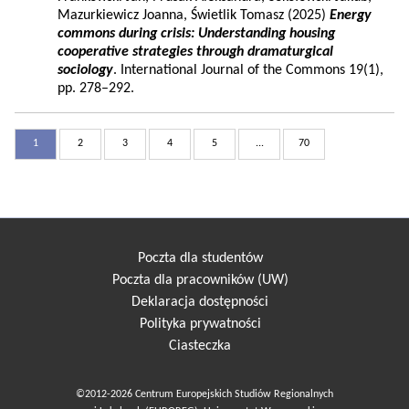
Mazurkiewicz Joanna, Świetlik Tomasz (2025)
Energy
commons during crisis: Understanding housing
cooperative strategies through dramaturgical
sociology
. International Journal of the Commons 19(1),
pp. 278–292.
1
2
3
4
5
...
70
Poczta dla studentów
Poczta dla pracowników (UW)
Deklaracja dostępności
Polityka prywatności
Ciasteczka
©2012-2026 Centrum Europejskich Studiów Regionalnych