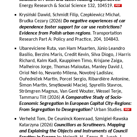
Energy Research & Social Science 132, 104519.
Krysiński Dawid, Schmidt Filip, Czepkiewicz Michał,
Brudka Cezary (2026)
Do negative experiences of car
dependence foster support for car use restrictions?
Evidence from Polish urban regions
. Transportation
Research Part A: Policy and Practice, 204, 104843.
Ubareviciene Ruta, van Ham Maarten, Júnio Leandro
Basílio, Berzins Maris, Credit Kevin, Silva Diogo, J Harris
Richard, Kalm Kadi, Kauppinen Timo, Krisjane Zaiga,
Malheiros Jorge, Thomas Maloutas, Manley David J,
Oriol Nel-lo, Nevanto Milena, Novotný Ladislav,
Ouředníček Martin, Porcel Sergio, Ribardière Antonine,
Šimon Martin, Smętkowski Maciej, Spyrellis Stavros,
Strömgren Magnus, Van Gent Wouter, Wessel Terje,
Tammaru Tiit (2026)
A Comparative Study of Socio-
Economic Segregation in European Capital City-Regions:
From Segregation to Desegregation?
Urban Studies.
Verhelst Tom, De Ceuninck Koenraad, Szmigiel-Rawska
Katarzyna (2026)
Councillors as Scrutineers. Mapping
and Explaining the Objects and Instruments of Council