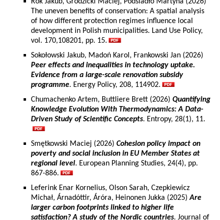
Rok Jakub, Grodzicki Maciej, Podsiadło Martyna (2026)
The uneven benefits of conservation: A spatial analysis
of how different protection regimes influence local
development in Polish municipalities. Land Use Policy,
vol. 170,108201, pp. 15.
Sokołowski Jakub, Madoń Karol, Frankowski Jan (2026)
Peer effects and inequalities in technology uptake.
Evidence from a large-scale renovation subsidy
programme
. Energy Policy, 208, 114902.
Chumachenko Artem, Buttliere Brett (2026)
Quantifying
Knowledge Evolution With Thermodynamics: A Data-
Driven Study of Scientific Concepts
. Entropy, 28(1), 11.
Smętkowski Maciej (2026)
Cohesion policy impact on
poverty and social inclusion in EU Member States at
regional level
. European Planning Studies, 24(4), pp.
867-886.
Leferink Enar Kornelius, Olson Sarah, Czepkiewicz
Michał, Árnadóttir, Áróra, Heinonen Jukka (2025)
Are
larger carbon footprints linked to higher life
satisfaction? A study of the Nordic countries
. Journal of