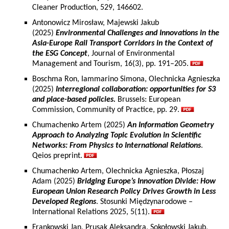
Cleaner Production, 529, 146602.
Antonowicz Mirosław, Majewski Jakub
(2025)
Environmental Challenges and Innovations in the
Asia-Europe Rail Transport Corridors in the Context of
the ESG Concept
, Journal of Environmental
Management and Tourism, 16(3), pp. 191–205.
Boschma Ron, Iammarino Simona, Olechnicka Agnieszka
(2025)
Interregional collaboration: opportunities for S3
and place-based policies.
Brussels: European
Commission, Community of Practice, pp. 29.
Chumachenko Artem (2025)
An Information Geometry
Approach to Analyzing Topic Evolution in Scientific
Networks: From Physics to International Relations
.
Qeios preprint.
Chumachenko Artem, Olechnicka Agnieszka, Płoszaj
Adam (2025)
Bridging Europe’s Innovation Divide: How
European Union Research Policy Drives Growth in Less
Developed Regions
. Stosunki Międzynarodowe –
International Relations 2025, 5(11).
Frankowski Jan, Prusak Aleksandra, Sokołowski Jakub,