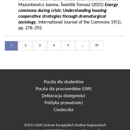
Mazurkiewicz Joanna, Świetlik Tomasz (2025)
Energy
commons during crisis: Understanding housing
cooperative strategies through dramaturgical
sociology
. International Journal of the Commons 19(1),
pp. 278–292.
1
2
3
4
5
...
70
Poczta dla studentów
Poczta dla pracowników (UW)
Deklaracja dostępności
Polityka prywatności
Ciasteczka
©2012-2026 Centrum Europejskich Studiów Regionalnych