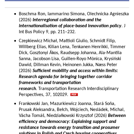
Boschma Ron, Iammarino Simona, Olechnicka Agnieszka
(2026)
Interregional collaboration and the
internationalisation of place-based innovation policy
. J
Int Bus Policy 9, pp. 211–232.
Czepkiewicz Michał, Mattioli Giulio, Schmidt Filip,
Willberg Elias, Kilian Lena, Tenkanen Henrikki, Timmer
Dick, Gosztonyi Ákos, Raudsepp Johanna, Ala-Mantila
Sanna, Jacobson Lisa, Guillen-Royo Mònica, Krysiński
Dawid, Dillman Kevin, Heinonen Jukka, Næss Peter
(2026)
Sufficient mobility and access within limits:
Research agenda for bringing together corridor
frameworks and transportation
research
. Transportation Research Interdisciplinary
Perspectives, 37, 102029.
Frankowski Jan, Mazurkiewicz Joanna, Stará Soňa,
Prusak Aleksandra, Bełch, Wojciech, Nesládek, Michal,
Vácha Tomáš, Niedziałkowski Krzysztof (2026)
Between
efficiency and democracy: Explaining support and
resistance towards energy transition and prosumer
solutions in Polish and Czech housing cooperatives.