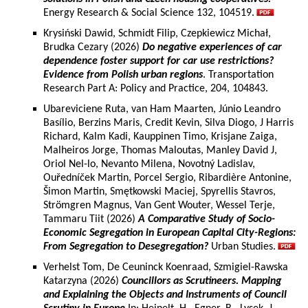
Energy Research & Social Science 132, 104519.
Krysiński Dawid, Schmidt Filip, Czepkiewicz Michał,
Brudka Cezary (2026)
Do negative experiences of car
dependence foster support for car use restrictions?
Evidence from Polish urban regions
. Transportation
Research Part A: Policy and Practice, 204, 104843.
Ubareviciene Ruta, van Ham Maarten, Júnio Leandro
Basílio, Berzins Maris, Credit Kevin, Silva Diogo, J Harris
Richard, Kalm Kadi, Kauppinen Timo, Krisjane Zaiga,
Malheiros Jorge, Thomas Maloutas, Manley David J,
Oriol Nel-lo, Nevanto Milena, Novotný Ladislav,
Ouředníček Martin, Porcel Sergio, Ribardière Antonine,
Šimon Martin, Smętkowski Maciej, Spyrellis Stavros,
Strömgren Magnus, Van Gent Wouter, Wessel Terje,
Tammaru Tiit (2026)
A Comparative Study of Socio-
Economic Segregation in European Capital City-Regions:
From Segregation to Desegregation?
Urban Studies.
Verhelst Tom, De Ceuninck Koenraad, Szmigiel-Rawska
Katarzyna (2026)
Councillors as Scrutineers. Mapping
and Explaining the Objects and Instruments of Council