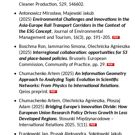
Cleaner Production, 529, 146602.
Antonowicz Mirosław, Majewski Jakub
(2025)
Environmental Challenges and Innovations in the
Asia-Europe Rail Transport Corridors in the Context of
the ESG Concept
, Journal of Environmental
Management and Tourism, 16(3), pp. 191–205.
Boschma Ron, Iammarino Simona, Olechnicka Agnieszka
(2025)
Interregional collaboration: opportunities for S3
and place-based policies.
Brussels: European
Commission, Community of Practice, pp. 29.
Chumachenko Artem (2025)
An Information Geometry
Approach to Analyzing Topic Evolution in Scientific
Networks: From Physics to International Relations
.
Qeios preprint.
Chumachenko Artem, Olechnicka Agnieszka, Płoszaj
Adam (2025)
Bridging Europe’s Innovation Divide: How
European Union Research Policy Drives Growth in Less
Developed Regions
. Stosunki Międzynarodowe –
International Relations 2025, 5(11).
Frankowski Jan, Prusak Aleksandra, Sokołowski Jakub,