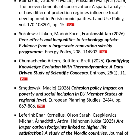
Rok Jakub, Grodzicki Maciej, Podsiadło Martyna (2026)
The uneven benefits of conservation: A spatial analysis
of how different protection regimes influence local
development in Polish municipalities. Land Use Policy,
vol. 170,108201, pp. 15.
Sokołowski Jakub, Madoń Karol, Frankowski Jan (2026)
Peer effects and inequalities in technology uptake.
Evidence from a large-scale renovation subsidy
programme
. Energy Policy, 208, 114902.
Chumachenko Artem, Buttliere Brett (2026)
Quantifying
Knowledge Evolution With Thermodynamics: A Data-
Driven Study of Scientific Concepts
. Entropy, 28(1), 11.
Smętkowski Maciej (2026)
Cohesion policy impact on
poverty and social inclusion in EU Member States at
regional level
. European Planning Studies, 24(4), pp.
867-886.
Leferink Enar Kornelius, Olson Sarah, Czepkiewicz
Michał, Árnadóttir, Áróra, Heinonen Jukka (2025)
Are
larger carbon footprints linked to higher life
satisfaction? A study of the Nordic countries
. Journal of