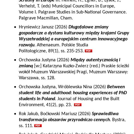
Scrutiny in Europe
In: Heinelt, H., Egner, B., Lysek, J.,
Verhelst, T. (eds) Municipal Councillors in Europe,
Volume I. Palgrave Studies in Sub-National Governance.
Palgrave Macmillan, Cham.
Hryniewicz Janusz (2026)
Długofalowe zmiany
gospodarcze a dystans kulturowy między krajami Grupy
Wyszehradzkiej a europejskim centrum innowacyjnego
rozwoju
. Athenaeum. Polskie Studia
Politologiczne, 89(1), ss. 235-253.
Orchowska Justyna (2026)
Między autentycznością i
zmianą
[w:] Katarzyna Kuzko-Zwierz (red.) Praskie ścieżki
wokół Muzeum Warszawskiej Pragi, Muzeum Warszawy:
Warszawa, ss. 128.
Orchowska Justyna, Wróblewska Nina (2026)
Between
student life and adulthood: housing experiences of PhD
students in Poland
. Journal of Housing and the Built
Environment, 41(2), pp. 23.
Rok Jakub, Boćkowski Mariusz (2026)
Sprawiedliwa
transformacja obszarów przyrodniczo cennych
. Bystra,
ss. 111.