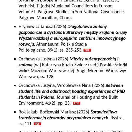
Scrutiny in Europe
In: Heinelt, H., Egner, B., Lysek, J.,
Verhelst, T. (eds) Municipal Councillors in Europe,
Volume I. Palgrave Studies in Sub-National Governance.
Palgrave Macmillan, Cham.
Hryniewicz Janusz (2026)
Długofalowe zmiany
gospodarcze a dystans kulturowy między krajami Grupy
Wyszehradzkiej a europejskim centrum innowacyjnego
rozwoju
. Athenaeum. Polskie Studia
Politologiczne, 89(1), ss. 235-253.
Orchowska Justyna (2026)
Między autentycznością i
zmianą
[w:] Katarzyna Kuzko-Zwierz (red.) Praskie ścieżki
wokół Muzeum Warszawskiej Pragi, Muzeum Warszawy:
Warszawa, ss. 128.
Orchowska Justyna, Wróblewska Nina (2026)
Between
student life and adulthood: housing experiences of PhD
students in Poland
. Journal of Housing and the Built
Environment, 41(2), pp. 23.
Rok Jakub, Boćkowski Mariusz (2026)
Sprawiedliwa
transformacja obszarów przyrodniczo cennych
. Bystra,
ss. 111.