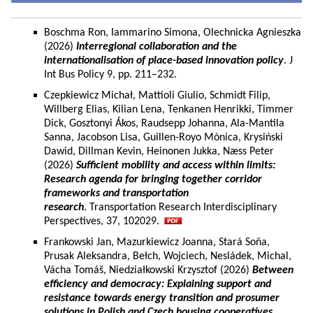
Boschma Ron, Iammarino Simona, Olechnicka Agnieszka
(2026)
Interregional collaboration and the
internationalisation of place-based innovation policy
. J
Int Bus Policy 9, pp. 211–232.
Czepkiewicz Michał, Mattioli Giulio, Schmidt Filip,
Willberg Elias, Kilian Lena, Tenkanen Henrikki, Timmer
Dick, Gosztonyi Ákos, Raudsepp Johanna, Ala-Mantila
Sanna, Jacobson Lisa, Guillen-Royo Mònica, Krysiński
Dawid, Dillman Kevin, Heinonen Jukka, Næss Peter
(2026)
Sufficient mobility and access within limits:
Research agenda for bringing together corridor
frameworks and transportation
research
. Transportation Research Interdisciplinary
Perspectives, 37, 102029.
Frankowski Jan, Mazurkiewicz Joanna, Stará Soňa,
Prusak Aleksandra, Bełch, Wojciech, Nesládek, Michal,
Vácha Tomáš, Niedziałkowski Krzysztof (2026)
Between
efficiency and democracy: Explaining support and
resistance towards energy transition and prosumer
solutions in Polish and Czech housing cooperatives.