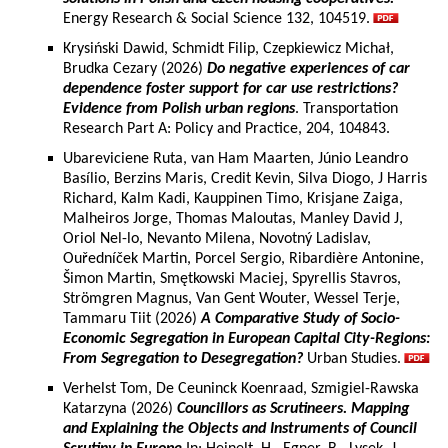
Energy Research & Social Science 132, 104519.
Krysiński Dawid, Schmidt Filip, Czepkiewicz Michał,
Brudka Cezary (2026)
Do negative experiences of car
dependence foster support for car use restrictions?
Evidence from Polish urban regions
. Transportation
Research Part A: Policy and Practice, 204, 104843.
Ubareviciene Ruta, van Ham Maarten, Júnio Leandro
Basílio, Berzins Maris, Credit Kevin, Silva Diogo, J Harris
Richard, Kalm Kadi, Kauppinen Timo, Krisjane Zaiga,
Malheiros Jorge, Thomas Maloutas, Manley David J,
Oriol Nel-lo, Nevanto Milena, Novotný Ladislav,
Ouředníček Martin, Porcel Sergio, Ribardière Antonine,
Šimon Martin, Smętkowski Maciej, Spyrellis Stavros,
Strömgren Magnus, Van Gent Wouter, Wessel Terje,
Tammaru Tiit (2026)
A Comparative Study of Socio-
Economic Segregation in European Capital City-Regions:
From Segregation to Desegregation?
Urban Studies.
Verhelst Tom, De Ceuninck Koenraad, Szmigiel-Rawska
Katarzyna (2026)
Councillors as Scrutineers. Mapping
and Explaining the Objects and Instruments of Council