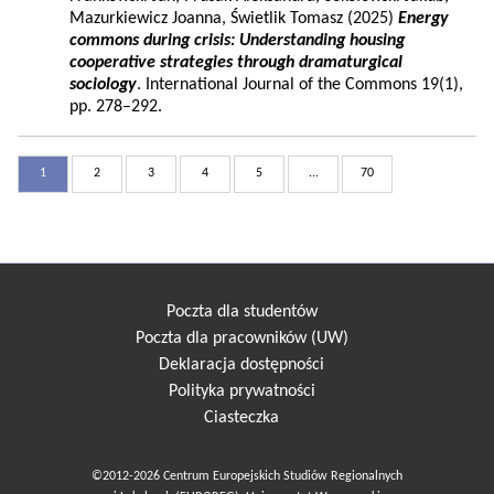
Mazurkiewicz Joanna, Świetlik Tomasz (2025)
Energy
commons during crisis: Understanding housing
cooperative strategies through dramaturgical
sociology
. International Journal of the Commons 19(1),
pp. 278–292.
1
2
3
4
5
...
70
Poczta dla studentów
Poczta dla pracowników (UW)
Deklaracja dostępności
Polityka prywatności
Ciasteczka
©2012-2026 Centrum Europejskich Studiów Regionalnych