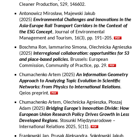
Cleaner Production, 529, 146602.
Antonowicz Mirosław, Majewski Jakub
(2025)
Environmental Challenges and Innovations in the
Asia-Europe Rail Transport Corridors in the Context of
the ESG Concept
, Journal of Environmental
Management and Tourism, 16(3), pp. 191–205.
Boschma Ron, Iammarino Simona, Olechnicka Agnieszka
(2025)
Interregional collaboration: opportunities for S3
and place-based policies.
Brussels: European
Commission, Community of Practice, pp. 29.
Chumachenko Artem (2025)
An Information Geometry
Approach to Analyzing Topic Evolution in Scientific
Networks: From Physics to International Relations
.
Qeios preprint.
Chumachenko Artem, Olechnicka Agnieszka, Płoszaj
Adam (2025)
Bridging Europe’s Innovation Divide: How
European Union Research Policy Drives Growth in Less
Developed Regions
. Stosunki Międzynarodowe –
International Relations 2025, 5(11).
Frankowski Jan, Prusak Aleksandra, Sokołowski Jakub,