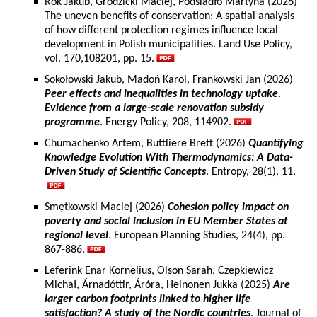
Rok Jakub, Grodzicki Maciej, Podsiadło Martyna (2026)
The uneven benefits of conservation: A spatial analysis
of how different protection regimes influence local
development in Polish municipalities. Land Use Policy,
vol. 170,108201, pp. 15.
Sokołowski Jakub, Madoń Karol, Frankowski Jan (2026)
Peer effects and inequalities in technology uptake.
Evidence from a large-scale renovation subsidy
programme
. Energy Policy, 208, 114902.
Chumachenko Artem, Buttliere Brett (2026)
Quantifying
Knowledge Evolution With Thermodynamics: A Data-
Driven Study of Scientific Concepts
. Entropy, 28(1), 11.
Smętkowski Maciej (2026)
Cohesion policy impact on
poverty and social inclusion in EU Member States at
regional level
. European Planning Studies, 24(4), pp.
867-886.
Leferink Enar Kornelius, Olson Sarah, Czepkiewicz
Michał, Árnadóttir, Áróra, Heinonen Jukka (2025)
Are
larger carbon footprints linked to higher life
satisfaction? A study of the Nordic countries
. Journal of