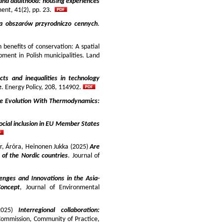
and adulthood: housing experiences
ment, 41(2), pp. 23.
ja obszarów przyrodniczo cennych
.
benefits of conservation: A spatial
pment in Polish municipalities. Land
cts and inequalities in technology
e
. Energy Policy, 208, 114902.
e Evolution With Thermodynamics:
ocial inclusion in EU Member States
ir, Áróra, Heinonen Jukka (2025)
Are
y of the Nordic countries
. Journal of
enges and Innovations in the Asia-
Concept
, Journal of Environmental
025)
Interregional collaboration:
Commission, Community of Practice,