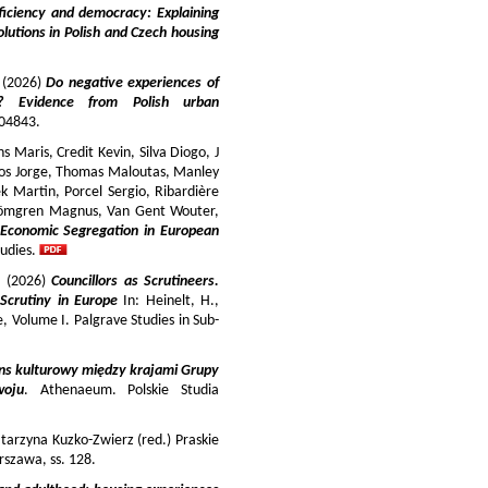
iciency and democracy: Explaining
lutions in Polish and Czech housing
y (2026)
Do negative experiences of
s? Evidence from Polish urban
 104843.
 Maris, Credit Kevin, Silva Diogo, J
iros Jorge, Thomas Maloutas, Manley
k Martin, Porcel Sergio, Ribardière
Strömgren Magnus, Van Gent Wouter,
-Economic Segregation in European
udies.
a (2026)
Councillors as Scrutineers.
Scrutiny in Europe
In: Heinelt, H.,
pe, Volume I. Palgrave Studies in Sub-
ns kulturowy między krajami Grupy
woju
. Athenaeum. Polskie Studia
tarzyna Kuzko-Zwierz (red.) Praskie
szawa, ss. 128.