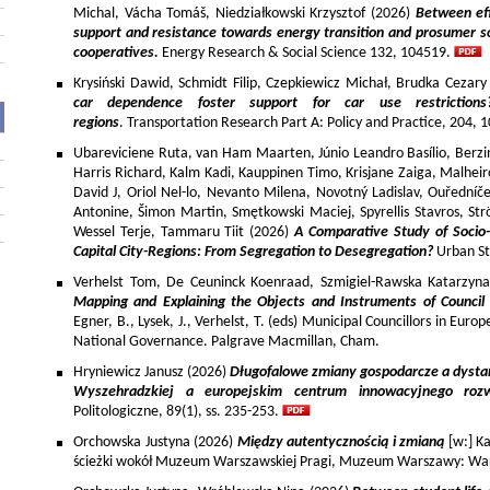
Michal, Vácha Tomáš, Niedziałkowski Krzysztof (2026)
Between eff
support and resistance towards energy transition and prosumer so
cooperatives.
Energy Research & Social Science 132, 104519.
Krysiński Dawid, Schmidt Filip, Czepkiewicz Michał, Brudka Cezar
car dependence foster support for car use restriction
regions
. Transportation Research Part A: Policy and Practice, 204,
Ubareviciene Ruta, van Ham Maarten, Júnio Leandro Basílio, Berzins
Harris Richard, Kalm Kadi, Kauppinen Timo, Krisjane Zaiga, Malhe
David J, Oriol Nel-lo, Nevanto Milena, Novotný Ladislav, Ouředníče
Antonine, Šimon Martin, Smętkowski Maciej, Spyrellis Stavros, 
Wessel Terje, Tammaru Tiit (2026)
A Comparative Study of Socio
Capital City-Regions: From Segregation to Desegregation?
Urban St
Verhelst Tom, De Ceuninck Koenraad, Szmigiel-Rawska Katarzyn
Mapping and Explaining the Objects and Instruments of Council 
Egner, B., Lysek, J., Verhelst, T. (eds) Municipal Councillors in Euro
National Governance. Palgrave Macmillan, Cham.
Hryniewicz Janusz (2026)
Długofalowe zmiany gospodarcze a dysta
Wyszehradzkiej a europejskim centrum innowacyjnego roz
Politologiczne, 89(1), ss. 235-253.
Orchowska Justyna (2026)
Między autentycznością i zmianą
[w:] Ka
ścieżki wokół Muzeum Warszawskiej Pragi, Muzeum Warszawy: War