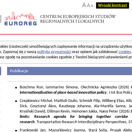
A
A
Wysoki kontrast
A
okies (ciasteczek) umożliwiających zapisywanie informacji na urządzeniu użytko
. Zapoznaj się z naszą
polityką prywatności
oraz opisem jak zablokować
cookies
asz zgodę na pozostawianie cookies zgodnie z Twoimi bieżącymi ustawieniami pr
Publikacje
Boschma Ron, Iammarino Simona, Olechnicka Agnieszka (2026)
I
internationalisation of place-based innovation policy
. J Int Bus Poli
Czepkiewicz Michał, Mattioli Giulio, Schmidt Filip, Willberg Elias, K
Dick, Gosztonyi Ákos, Raudsepp Johanna, Ala-Mantila Sanna, Ja
Krysiński Dawid, Dillman Kevin, Heinonen Jukka, Næss Peter (2026)
limits: Research agenda for bringing together corridor
research
. Transportation Research Interdisciplinary Perspectives, 
Frankowski Jan, Mazurkiewicz Joanna, Stará Soňa, Prusak Aleks