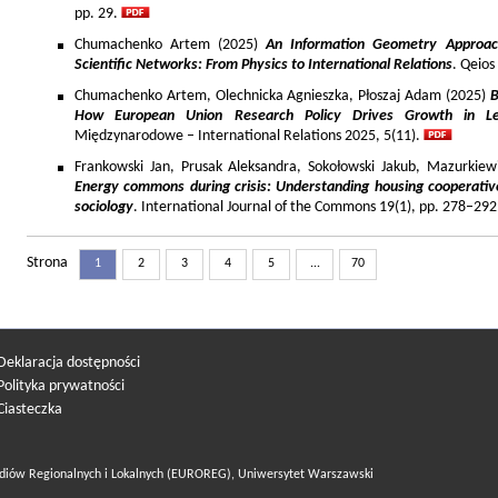
pp. 29.
Chumachenko Artem (2025)
An Information Geometry Approach
Scientific Networks: From Physics to International Relations
. Qeios
Chumachenko Artem, Olechnicka Agnieszka, Płoszaj Adam (2025)
B
How European Union Research Policy Drives Growth in Le
Międzynarodowe – International Relations 2025, 5(11).
Frankowski Jan, Prusak Aleksandra, Sokołowski Jakub, Mazurkiew
Energy commons during crisis: Understanding housing cooperativ
sociology
. International Journal of the Commons 19(1), pp. 278–292
Strona
1
2
3
4
5
...
70
Deklaracja dostępności
Polityka prywatności
Ciasteczka
diów Regionalnych i Lokalnych (EUROREG), Uniwersytet Warszawski