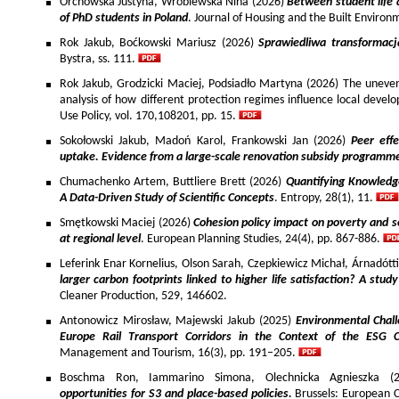
Orchowska Justyna, Wróblewska Nina (2026)
Between student life 
of PhD students in Poland
. Journal of Housing and the Built Environ
Rok Jakub, Boćkowski Mariusz (2026)
Sprawiedliwa transformac
Bystra, ss. 111.
Rok Jakub, Grodzicki Maciej, Podsiadło Martyna (2026) The uneven 
analysis of how different protection regimes influence local develo
Use Policy, vol. 170,108201, pp. 15.
Sokołowski Jakub, Madoń Karol, Frankowski Jan (2026)
Peer effe
uptake. Evidence from a large-scale renovation subsidy programm
Chumachenko Artem, Buttliere Brett (2026)
Quantifying Knowledg
A Data-Driven Study of Scientific Concepts
. Entropy, 28(1), 11.
Smętkowski Maciej (2026)
Cohesion policy impact on poverty and s
at regional level
. European Planning Studies, 24(4), pp. 867-886.
Leferink Enar Kornelius, Olson Sarah, Czepkiewicz Michał, Árnadótt
larger carbon footprints linked to higher life satisfaction? A stud
Cleaner Production, 529, 146602.
Antonowicz Mirosław, Majewski Jakub (2025)
Environmental Chall
Europe Rail Transport Corridors in the Context of the ESG 
Management and Tourism, 16(3), pp. 191–205.
Boschma Ron, Iammarino Simona, Olechnicka Agnieszka (2
opportunities for S3 and place-based policies.
Brussels: European 