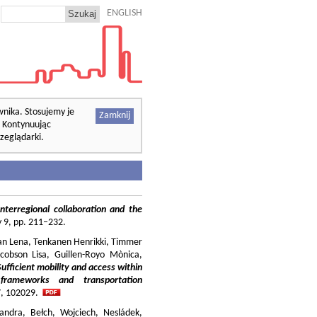
ENGLISH
wnika. Stosujemy je
Zamknij
. Kontynuując
zeglądarki.
nterregional collaboration and the
cy 9, pp. 211–232.
ilian Lena, Tenkanen Henrikki, Timmer
cobson Lisa, Guillen-Royo Mònica,
Sufficient mobility and access within
 frameworks and transportation
37, 102029.
andra, Bełch, Wojciech, Nesládek,