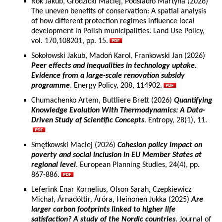
Rok Jakub, Grodzicki Maciej, Podsiadło Martyna (2026)
The uneven benefits of conservation: A spatial analysis
of how different protection regimes influence local
development in Polish municipalities. Land Use Policy,
vol. 170,108201, pp. 15.
Sokołowski Jakub, Madoń Karol, Frankowski Jan (2026)
Peer effects and inequalities in technology uptake.
Evidence from a large-scale renovation subsidy
programme
. Energy Policy, 208, 114902.
Chumachenko Artem, Buttliere Brett (2026)
Quantifying
Knowledge Evolution With Thermodynamics: A Data-
Driven Study of Scientific Concepts
. Entropy, 28(1), 11.
Smętkowski Maciej (2026)
Cohesion policy impact on
poverty and social inclusion in EU Member States at
regional level
. European Planning Studies, 24(4), pp.
867-886.
Leferink Enar Kornelius, Olson Sarah, Czepkiewicz
Michał, Árnadóttir, Áróra, Heinonen Jukka (2025)
Are
larger carbon footprints linked to higher life
satisfaction? A study of the Nordic countries
. Journal of