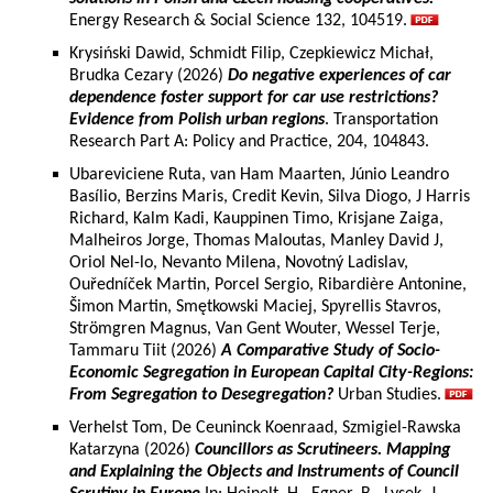
Energy Research & Social Science 132, 104519.
Krysiński Dawid, Schmidt Filip, Czepkiewicz Michał,
Brudka Cezary (2026)
Do negative experiences of car
dependence foster support for car use restrictions?
Evidence from Polish urban regions
. Transportation
Research Part A: Policy and Practice, 204, 104843.
Ubareviciene Ruta, van Ham Maarten, Júnio Leandro
Basílio, Berzins Maris, Credit Kevin, Silva Diogo, J Harris
Richard, Kalm Kadi, Kauppinen Timo, Krisjane Zaiga,
Malheiros Jorge, Thomas Maloutas, Manley David J,
Oriol Nel-lo, Nevanto Milena, Novotný Ladislav,
Ouředníček Martin, Porcel Sergio, Ribardière Antonine,
Šimon Martin, Smętkowski Maciej, Spyrellis Stavros,
Strömgren Magnus, Van Gent Wouter, Wessel Terje,
Tammaru Tiit (2026)
A Comparative Study of Socio-
Economic Segregation in European Capital City-Regions:
From Segregation to Desegregation?
Urban Studies.
Verhelst Tom, De Ceuninck Koenraad, Szmigiel-Rawska
Katarzyna (2026)
Councillors as Scrutineers. Mapping
and Explaining the Objects and Instruments of Council