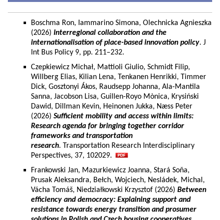
Boschma Ron, Iammarino Simona, Olechnicka Agnieszka
(2026)
Interregional collaboration and the
internationalisation of place-based innovation policy
. J
Int Bus Policy 9, pp. 211–232.
Czepkiewicz Michał, Mattioli Giulio, Schmidt Filip,
Willberg Elias, Kilian Lena, Tenkanen Henrikki, Timmer
Dick, Gosztonyi Ákos, Raudsepp Johanna, Ala-Mantila
Sanna, Jacobson Lisa, Guillen-Royo Mònica, Krysiński
Dawid, Dillman Kevin, Heinonen Jukka, Næss Peter
(2026)
Sufficient mobility and access within limits:
Research agenda for bringing together corridor
frameworks and transportation
research
. Transportation Research Interdisciplinary
Perspectives, 37, 102029.
Frankowski Jan, Mazurkiewicz Joanna, Stará Soňa,
Prusak Aleksandra, Bełch, Wojciech, Nesládek, Michal,
Vácha Tomáš, Niedziałkowski Krzysztof (2026)
Between
efficiency and democracy: Explaining support and
resistance towards energy transition and prosumer
solutions in Polish and Czech housing cooperatives.