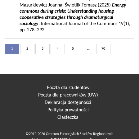
Mazurkiewicz Joanna, Świetlik Tomasz (2025)
Energy
commons during crisis: Understanding housing
cooperative strategies through dramaturgical
sociology
. International Journal of the Commons 19(1),
pp. 278–292.
1
2
3
4
5
...
70
Poczta dla studentów
Poczta dla pracowników (UW)
Deklaracja dostępności
Polityka prywatności
Ciasteczka
©2012-2026 Centrum Europejskich Studiów Regionalnych