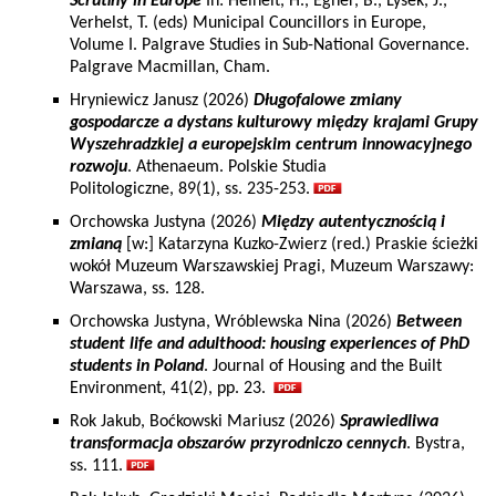
Scrutiny in Europe
In: Heinelt, H., Egner, B., Lysek, J.,
Verhelst, T. (eds) Municipal Councillors in Europe,
Volume I. Palgrave Studies in Sub-National Governance.
Palgrave Macmillan, Cham.
Hryniewicz Janusz (2026)
Długofalowe zmiany
gospodarcze a dystans kulturowy między krajami Grupy
Wyszehradzkiej a europejskim centrum innowacyjnego
rozwoju
. Athenaeum. Polskie Studia
Politologiczne, 89(1), ss. 235-253.
Orchowska Justyna (2026)
Między autentycznością i
zmianą
[w:] Katarzyna Kuzko-Zwierz (red.) Praskie ścieżki
wokół Muzeum Warszawskiej Pragi, Muzeum Warszawy:
Warszawa, ss. 128.
Orchowska Justyna, Wróblewska Nina (2026)
Between
student life and adulthood: housing experiences of PhD
students in Poland
. Journal of Housing and the Built
Environment, 41(2), pp. 23.
Rok Jakub, Boćkowski Mariusz (2026)
Sprawiedliwa
transformacja obszarów przyrodniczo cennych
. Bystra,
ss. 111.