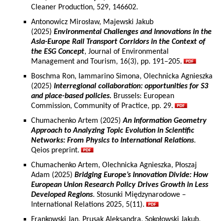
Cleaner Production, 529, 146602.
Antonowicz Mirosław, Majewski Jakub
(2025)
Environmental Challenges and Innovations in the
Asia-Europe Rail Transport Corridors in the Context of
the ESG Concept
, Journal of Environmental
Management and Tourism, 16(3), pp. 191–205.
Boschma Ron, Iammarino Simona, Olechnicka Agnieszka
(2025)
Interregional collaboration: opportunities for S3
and place-based policies.
Brussels: European
Commission, Community of Practice, pp. 29.
Chumachenko Artem (2025)
An Information Geometry
Approach to Analyzing Topic Evolution in Scientific
Networks: From Physics to International Relations
.
Qeios preprint.
Chumachenko Artem, Olechnicka Agnieszka, Płoszaj
Adam (2025)
Bridging Europe’s Innovation Divide: How
European Union Research Policy Drives Growth in Less
Developed Regions
. Stosunki Międzynarodowe –
International Relations 2025, 5(11).
Frankowski Jan, Prusak Aleksandra, Sokołowski Jakub,